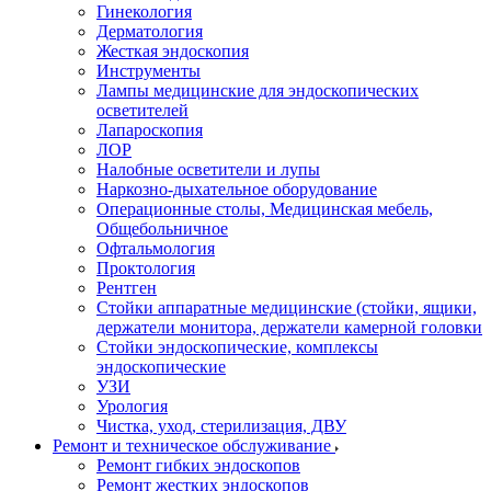
Гинекология
Дерматология
Жесткая эндоскопия
Инструменты
Лампы медицинские для эндоскопических
осветителей
Лапароскопия
ЛОР
Налобные осветители и лупы
Наркозно-дыхательное оборудование
Операционные столы, Медицинская мебель,
Общебольничное
Офтальмология
Проктология
Рентген
Стойки аппаратные медицинские (стойки, ящики,
держатели монитора, держатели камерной головки
Стойки эндоскопические, комплексы
эндоскопические
УЗИ
Урология
Чистка, уход, стерилизация, ДВУ
Ремонт и техническое обслуживание
Ремонт гибких эндоскопов
Ремонт жестких эндоскопов