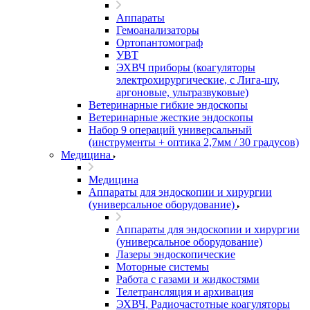
Аппараты
Гемоанализаторы
Ортопантомограф
УВТ
ЭХВЧ приборы (коагуляторы
электрохирургические, с Лига-шу,
аргоновые, ультразвуковые)
Ветеринарные гибкие эндоскопы
Ветеринарные жесткие эндоскопы
Набор 9 операций универсальный
(инструменты + оптика 2,7мм / 30 градусов)
Медицина
Медицина
Аппараты для эндоскопии и хирургии
(универсальное оборудование)
Аппараты для эндоскопии и хирургии
(универсальное оборудование)
Лазеры эндоскопические
Моторные системы
Работа с газами и жидкостями
Телетрансляция и архивация
ЭХВЧ, Радиочастотные коагуляторы