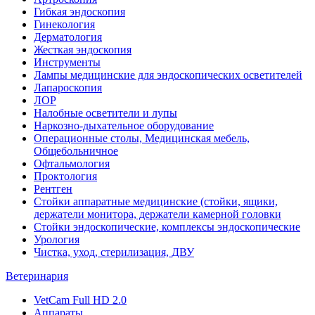
Гибкая эндоскопия
Гинекология
Дерматология
Жесткая эндоскопия
Инструменты
Лампы медицинские для эндоскопических осветителей
Лапароскопия
ЛОР
Налобные осветители и лупы
Наркозно-дыхательное оборудование
Операционные столы, Медицинская мебель,
Общебольничное
Офтальмология
Проктология
Рентген
Стойки аппаратные медицинские (стойки, ящики,
держатели монитора, держатели камерной головки
Стойки эндоскопические, комплексы эндоскопические
Урология
Чистка, уход, стерилизация, ДВУ
Ветеринария
VetCam Full HD 2.0
Аппараты