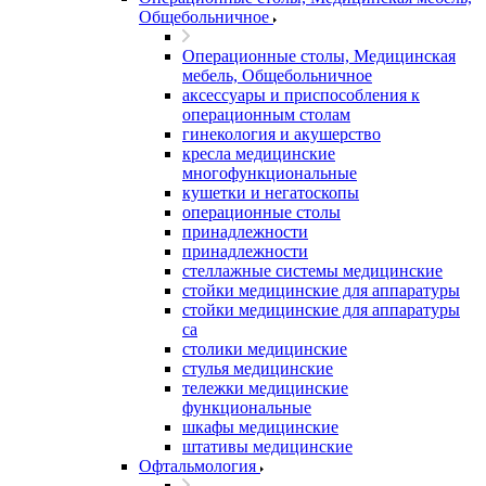
Общебольничное
Операционные столы, Медицинская
мебель, Общебольничное
аксессуары и приспособления к
операционным столам
гинекология и акушерство
кресла медицинские
многофункциональные
кушетки и негатоскопы
операционные столы
принадлежности
принадлежности
стеллажные системы медицинские
стойки медицинские для аппаратуры
стойки медицинские для аппаратуры
са
столики медицинские
стулья медицинские
тележки медицинские
функциональные
шкафы медицинские
штативы медицинские
Офтальмология