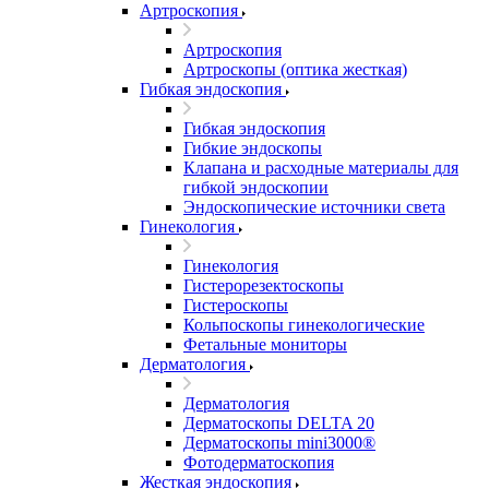
Артроскопия
Артроскопия
Артроскопы (оптика жесткая)
Гибкая эндоскопия
Гибкая эндоскопия
Гибкие эндоскопы
Клапана и расходные материалы для
гибкой эндоскопии
Эндоскопические источники света
Гинекология
Гинекология
Гистерорезектоскопы
Гистероскопы
Кольпоскопы гинекологические
Фетальные мониторы
Дерматология
Дерматология
Дерматоскопы DELTA 20
Дерматоскопы mini3000®
Фотодерматоскопия
Жесткая эндоскопия