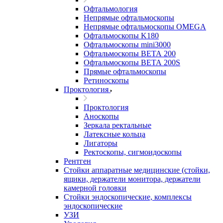
Офтальмология
Непрямые офтальмоскопы
Непрямые офтальмоскопы OMEGA
Офтальмоскопы K180
Офтальмоскопы mini3000
Офтальмоскопы ВЕТА 200
Офтальмоскопы ВЕТА 200S
Прямые офтальмоскопы
Ретиноскопы
Проктология
Проктология
Аноскопы
Зеркала ректальные
Латексные кольца
Лигаторы
Ректоскопы, сигмоидоскопы
Рентген
Стойки аппаратные медицинские (стойки,
ящики, держатели монитора, держатели
камерной головки
Стойки эндоскопические, комплексы
эндоскопические
УЗИ