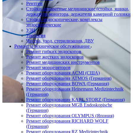
Рентген
Стойки аппаратные медицинские (стойки, ящики,
держатели монитора, держатели камерной головки
Стойки эндоскопические, комплексы
эндоскопические
УЗИ
Урология
Чистка, уход, стерилизация, ДВУ
Ремонт и техническое обслуживание
Ремонт гибких эндоскопов
Ремонт жестких эндоскопов
Ремонт медицинских инструментов
Ремонт морцеляторов
Ремонт оборудования ACMI (США)
Ремонт оборудования ATMOS (Германия)
Ремонт оборудования BOWA (Германия)
Ремонт оборудования Heinemann Medizintechnik
(Германия)
Ремонт оборудования KARL STORZ (Германия)
Ремонт оборудования MGB Endoskopische
(Германия)
Ремонт оборудования OLYMPUS (Япония)
Ремонт оборудования RICHARD WOLF
(Германия)
Ремонт оборудования RZ Medizintechnik