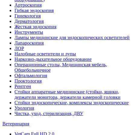
Артроскопия
Гибкая эндоскопия
Гинекология
Дерматология
Жесткая эндоскопия
Инструменты
Лампы медицинские для эндоскопических осветителей
Лапароскопия
ЛОР
Налобные осветители и лупы
Наркозно-дыхательное оборудование
Операционные столы, Медицинская мебель,
Общебольничное
Офтальмология
Проктология
Рентген
Стойки аппаратные медицинские (стойки, ящики,
держатели монитора, держатели камерной головки
Стойки эндоскопические, комплексы эндоскопические
Урология
Чистка, уход, стерилизация, ДВУ
Ветеринария
VetCam Full HD 2.0