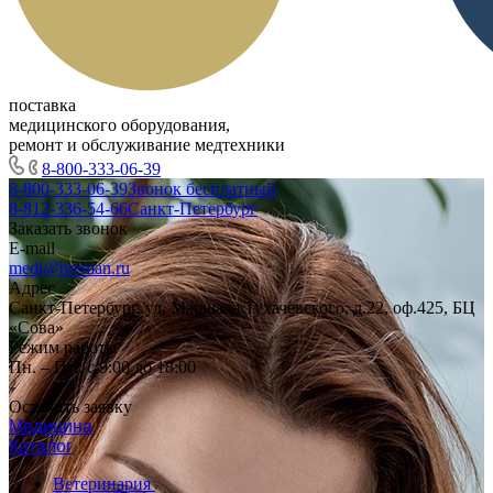
поставка
медицинского оборудования,
ремонт и обслуживание медтехники
8-800-333-06-39
8-800-333-06-39
Звонок бесплатный
8-812-336-54-66
Санкт-Петербург
Заказать звонок
E-mail
medi@breman.ru
Адрес
Санкт-Петербург, ул. Маршала Тухачевского, д.22, оф.425, БЦ
«Сова»
Режим работы
Пн. – Пт.: с 9:00 до 18:00
Оставить заявку
Медицина
Каталог
Ветеринария