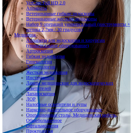
VetCam Full HD 2.0
Аппараты
Ветеринарные гибкие эндоскопы
Ветеринарные жесткие эндоскопы
Набор 9 операций универсальный (инструменты +
оптика 2,7мм / 30 градусов)
Медицина
Аппараты для эндоскопии и хирургии
(универсальное оборудование)
Артроскопия
Гибкая эндоскопия
Гинекология
Дерматология
Жесткая эндоскопия
Инструменты
Лампы медицинские для эндоскопических
осветителей
Лапароскопия
ЛОР
Налобные осветители и лупы
Наркозно-дыхательное оборудование
Операционные столы, Медицинская мебель,
Общебольничное
Офтальмология
Проктология