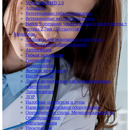
VetCam Full HD 2.0
Аппараты
Ветеринарные гибкие эндоскопы
Ветеринарные жесткие эндоскопы
Набор 9 операций универсальный (инструменты +
оптика 2,7мм / 30 градусов)
Медицина
Аппараты для эндоскопии и хирургии
(универсальное оборудование)
Артроскопия
Гибкая эндоскопия
Гинекология
Дерматология
Жесткая эндоскопия
Инструменты
Лампы медицинские для эндоскопических
осветителей
Лапароскопия
ЛОР
Налобные осветители и лупы
Наркозно-дыхательное оборудование
Операционные столы, Медицинская мебель,
Общебольничное
Офтальмология
Проктология