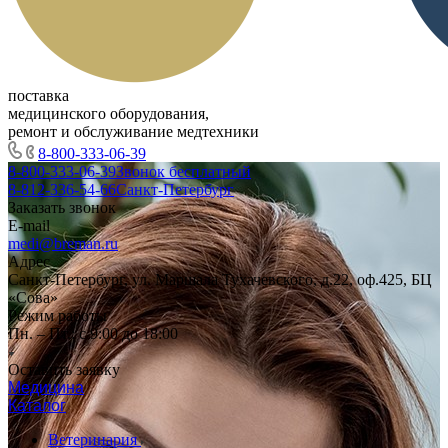
поставка
медицинского оборудования,
ремонт и обслуживание медтехники
8-800-333-06-39
8-800-333-06-39
Звонок бесплатный
8-812-336-54-66
Санкт-Петербург
Заказать звонок
E-mail
medi@breman.ru
Адрес
Санкт-Петербург, ул. Маршала Тухачевского, д.22, оф.425, БЦ
«Сова»
Режим работы
Пн. – Пт.: с 9:00 до 18:00
Оставить заявку
Медицина
Каталог
Ветеринария