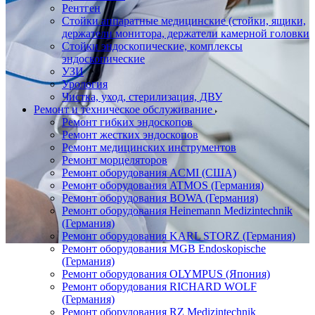
Рентген
Стойки аппаратные медицинские (стойки, ящики,
держатели монитора, держатели камерной головки
Стойки эндоскопические, комплексы
эндоскопические
УЗИ
Урология
Чистка, уход, стерилизация, ДВУ
Ремонт и техническое обслуживание
Ремонт гибких эндоскопов
Ремонт жестких эндоскопов
Ремонт медицинских инструментов
Ремонт морцеляторов
Ремонт оборудования ACMI (США)
Ремонт оборудования ATMOS (Германия)
Ремонт оборудования BOWA (Германия)
Ремонт оборудования Heinemann Medizintechnik
(Германия)
Ремонт оборудования KARL STORZ (Германия)
Ремонт оборудования MGB Endoskopische
(Германия)
Ремонт оборудования OLYMPUS (Япония)
Ремонт оборудования RICHARD WOLF
(Германия)
Ремонт оборудования RZ Medizintechnik