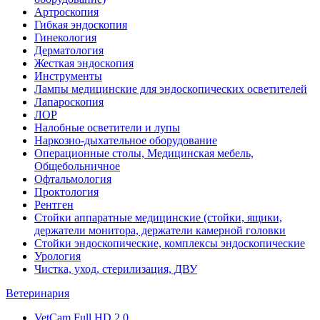
Артроскопия
Гибкая эндоскопия
Гинекология
Дерматология
Жесткая эндоскопия
Инструменты
Лампы медицинские для эндоскопических осветителей
Лапароскопия
ЛОР
Налобные осветители и лупы
Наркозно-дыхательное оборудование
Операционные столы, Медицинская мебель,
Общебольничное
Офтальмология
Проктология
Рентген
Стойки аппаратные медицинские (стойки, ящики,
держатели монитора, держатели камерной головки
Стойки эндоскопические, комплексы эндоскопические
Урология
Чистка, уход, стерилизация, ДВУ
Ветеринария
VetCam Full HD 2.0