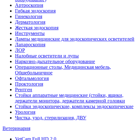
Артроскопия
Гибкая эндоскопия
Гинекология
Дерматология
Жесткая эндоскопия
Инструменты
Лампы медицинские для эндоскопических осветителей
Лапароскопия
ЛОР
Налобные осветители и лупы
Наркозно-дыхательное оборудование
Операционные столы, Медицинская мебель,
Общебольничное
Офтальмология
Проктология
Рентген
Стойки аппаратные медицинские (стойки, ящики,
держатели монитора, держатели камерной головки
Стойки эндоскопические, комплексы эндоскопические
Урология
Чистка, уход, стерилизация, ДВУ
Ветеринария
VetCam Full HD 2.0