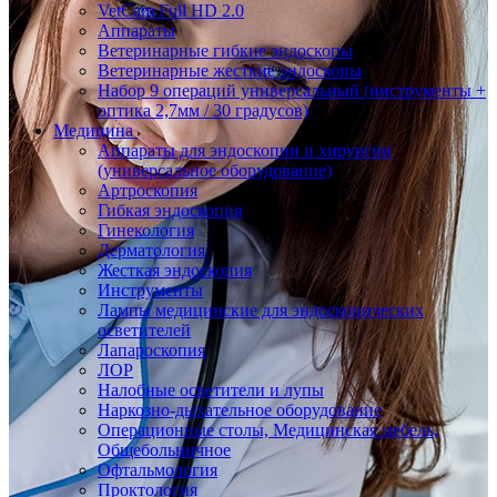
VetCam Full HD 2.0
Аппараты
Ветеринарные гибкие эндоскопы
Ветеринарные жесткие эндоскопы
Набор 9 операций универсальный (инструменты +
оптика 2,7мм / 30 градусов)
Медицина
Аппараты для эндоскопии и хирургии
(универсальное оборудование)
Артроскопия
Гибкая эндоскопия
Гинекология
Дерматология
Жесткая эндоскопия
Инструменты
Лампы медицинские для эндоскопических
осветителей
Лапароскопия
ЛОР
Налобные осветители и лупы
Наркозно-дыхательное оборудование
Операционные столы, Медицинская мебель,
Общебольничное
Офтальмология
Проктология