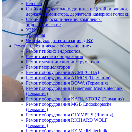
Рентген
Стойки аппаратные медицинские (стойки, ящики,
держатели монитора, держатели камерной головки
Стойки эндоскопические, комплексы
эндоскопические
УЗИ
Урология
Чистка, уход, стерилизация, ДВУ
Ремонт и техническое обслуживание
Ремонт гибких эндоскопов
Ремонт жестких эндоскопов
Ремонт медицинских инструментов
Ремонт морцеляторов
Ремонт оборудования ACMI (США)
Ремонт оборудования ATMOS (Германия)
Ремонт оборудования BOWA (Германия)
Ремонт оборудования Heinemann Medizintechnik
(Германия)
Ремонт оборудования KARL STORZ (Германия)
Ремонт оборудования MGB Endoskopische
(Германия)
Ремонт оборудования OLYMPUS (Япония)
Ремонт оборудования RICHARD WOLF
(Германия)
Ремонт оборудования RZ Medizintechnik