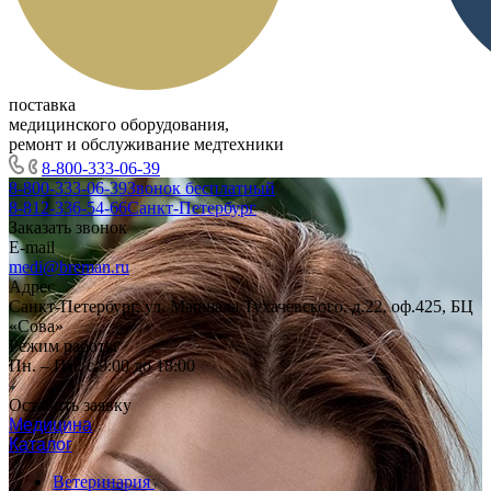
поставка
медицинского оборудования,
ремонт и обслуживание медтехники
8-800-333-06-39
8-800-333-06-39
Звонок бесплатный
8-812-336-54-66
Санкт-Петербург
Заказать звонок
E-mail
medi@breman.ru
Адрес
Санкт-Петербург, ул. Маршала Тухачевского, д.22, оф.425, БЦ
«Сова»
Режим работы
Пн. – Пт.: с 9:00 до 18:00
Оставить заявку
Медицина
Каталог
Ветеринария