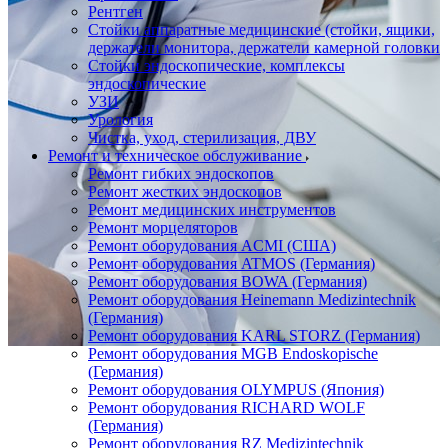
Рентген
Стойки аппаратные медицинские (стойки, ящики,
держатели монитора, держатели камерной головки
Стойки эндоскопические, комплексы
эндоскопические
УЗИ
Урология
Чистка, уход, стерилизация, ДВУ
Ремонт и техническое обслуживание
Ремонт гибких эндоскопов
Ремонт жестких эндоскопов
Ремонт медицинских инструментов
Ремонт морцеляторов
Ремонт оборудования ACMI (США)
Ремонт оборудования ATMOS (Германия)
Ремонт оборудования BOWA (Германия)
Ремонт оборудования Heinemann Medizintechnik
(Германия)
Ремонт оборудования KARL STORZ (Германия)
Ремонт оборудования MGB Endoskopische
(Германия)
Ремонт оборудования OLYMPUS (Япония)
Ремонт оборудования RICHARD WOLF
(Германия)
Ремонт оборудования RZ Medizintechnik