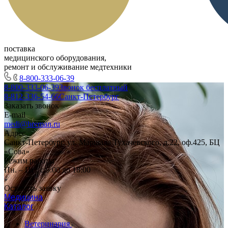
поставка
медицинского оборудования,
ремонт и обслуживание медтехники
8-800-333-06-39
8-800-333-06-39
Звонок бесплатный
8-812-336-54-66
Санкт-Петербург
Заказать звонок
E-mail
medi@breman.ru
Адрес
Санкт-Петербург, ул. Маршала Тухачевского, д.22, оф.425, БЦ
«Сова»
Режим работы
Пн. – Пт.: с 9:00 до 18:00
Оставить заявку
Медицина
Каталог
Ветеринария