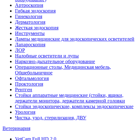
Артроскопия
Гибкая эндоскопия
Гинекология
Дерматология
Жесткая эндоскопия
Инструменты
Лампы медицинские для эндоскопических осветителей
Лапароскопия
ЛОР
Налобные осветители и лупы
Наркозно-дыхательное оборудование
Операционные столы, Медицинская мебель,
Общебольничное
Офтальмология
Проктология
Рентген
Стойки аппаратные медицинские (стойки, ящики,
держатели монитора, держатели камерной головки
Стойки эндоскопические, комплексы эндоскопические
Урология
Чистка, уход, стерилизация, ДВУ
Ветеринария
VetCam Full HD 2.0