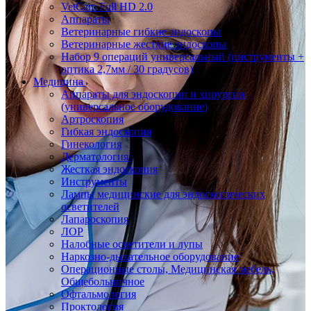
VetCam Full HD 2.0
Аппараты
Ветеринарные гибкие эндоскопы
Ветеринарные жесткие эндоскопы
Набор 9 операций универсальный (инструменты +
оптика 2,7мм / 30 градусов)
Медицина
Аппараты для эндоскопии и хирургии
(универсальное оборудование)
Артроскопия
Гибкая эндоскопия
Гинекология
Дерматология
Жесткая эндоскопия
Инструменты
Лампы медицинские для эндоскопических
осветителей
Лапароскопия
ЛОР
Налобные осветители и лупы
Наркозно-дыхательное оборудование
Операционные столы, Медицинская мебель,
Общебольничное
Офтальмология
Проктология