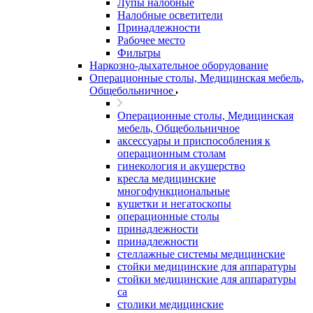
Лупы налобные
Налобные осветители
Принадлежности
Рабочее место
Фильтры
Наркозно-дыхательное оборудование
Операционные столы, Медицинская мебель,
Общебольничное
Операционные столы, Медицинская
мебель, Общебольничное
аксессуары и приспособления к
операционным столам
гинекология и акушерство
кресла медицинские
многофункциональные
кушетки и негатоскопы
операционные столы
принадлежности
принадлежности
стеллажные системы медицинские
стойки медицинские для аппаратуры
стойки медицинские для аппаратуры
са
столики медицинские