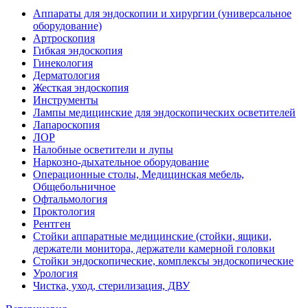
Аппараты для эндоскопии и хирургии (универсальное
оборудование)
Артроскопия
Гибкая эндоскопия
Гинекология
Дерматология
Жесткая эндоскопия
Инструменты
Лампы медицинские для эндоскопических осветителей
Лапароскопия
ЛОР
Налобные осветители и лупы
Наркозно-дыхательное оборудование
Операционные столы, Медицинская мебель,
Общебольничное
Офтальмология
Проктология
Рентген
Стойки аппаратные медицинские (стойки, ящики,
держатели монитора, держатели камерной головки
Стойки эндоскопические, комплексы эндоскопические
Урология
Чистка, уход, стерилизация, ДВУ