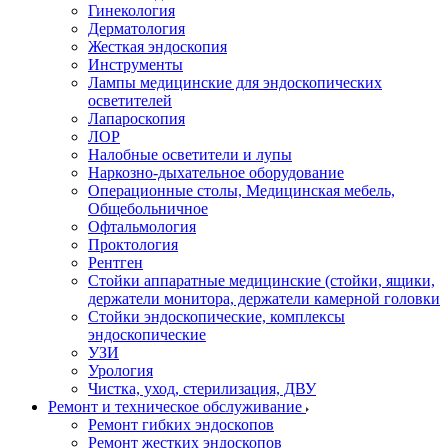
Гинекология
Дерматология
Жесткая эндоскопия
Инструменты
Лампы медицинские для эндоскопических
осветителей
Лапароскопия
ЛОР
Налобные осветители и лупы
Наркозно-дыхательное оборудование
Операционные столы, Медицинская мебель,
Общебольничное
Офтальмология
Проктология
Рентген
Стойки аппаратные медицинские (стойки, ящики,
держатели монитора, держатели камерной головки
Стойки эндоскопические, комплексы
эндоскопические
УЗИ
Урология
Чистка, уход, стерилизация, ДВУ
Ремонт и техническое обслуживание
Ремонт гибких эндоскопов
Ремонт жестких эндоскопов