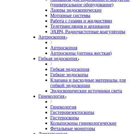
(универсальное оборудование)
Лазеры эндоскопические
Моторные системы
Работа с газами и жидкостями
Телетрансляция и архивация
ЭХВЧ, Радиочастотные коагуляторы
Артроскопия
Артроскопия
Артроскопы (оптика жесткая)
Гибкая эндоскопия
Гибкая эндоскопия
Гибкие эндоскопы
Клапана и расходные материалы для
гибкой эндоскопии
Эндоскопические источники света
Гинекология
Гинекология
Гистерорезектоскопы
Гистероскопы
Кольпоскопы гинекологические
Фетальные мониторы
Дерматология