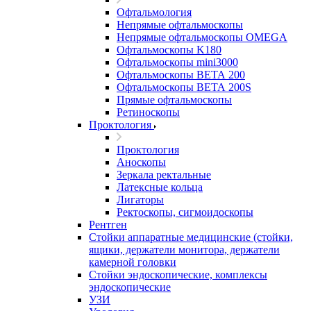
Офтальмология
Непрямые офтальмоскопы
Непрямые офтальмоскопы OMEGA
Офтальмоскопы K180
Офтальмоскопы mini3000
Офтальмоскопы ВЕТА 200
Офтальмоскопы ВЕТА 200S
Прямые офтальмоскопы
Ретиноскопы
Проктология
Проктология
Аноскопы
Зеркала ректальные
Латексные кольца
Лигаторы
Ректоскопы, сигмоидоскопы
Рентген
Стойки аппаратные медицинские (стойки,
ящики, держатели монитора, держатели
камерной головки
Стойки эндоскопические, комплексы
эндоскопические
УЗИ