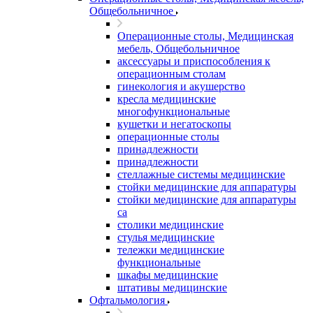
Общебольничное
Операционные столы, Медицинская
мебель, Общебольничное
аксессуары и приспособления к
операционным столам
гинекология и акушерство
кресла медицинские
многофункциональные
кушетки и негатоскопы
операционные столы
принадлежности
принадлежности
стеллажные системы медицинские
стойки медицинские для аппаратуры
стойки медицинские для аппаратуры
са
столики медицинские
стулья медицинские
тележки медицинские
функциональные
шкафы медицинские
штативы медицинские
Офтальмология