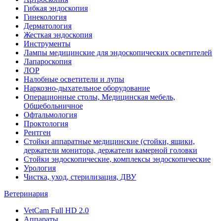
Гибкая эндоскопия
Гинекология
Дерматология
Жесткая эндоскопия
Инструменты
Лампы медицинские для эндоскопических осветителей
Лапароскопия
ЛОР
Налобные осветители и лупы
Наркозно-дыхательное оборудование
Операционные столы, Медицинская мебель,
Общебольничное
Офтальмология
Проктология
Рентген
Стойки аппаратные медицинские (стойки, ящики,
держатели монитора, держатели камерной головки
Стойки эндоскопические, комплексы эндоскопические
Урология
Чистка, уход, стерилизация, ДВУ
Ветеринария
VetCam Full HD 2.0
Аппараты