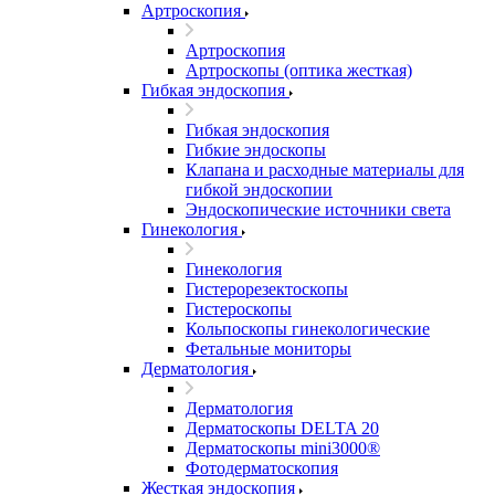
Артроскопия
Артроскопия
Артроскопы (оптика жесткая)
Гибкая эндоскопия
Гибкая эндоскопия
Гибкие эндоскопы
Клапана и расходные материалы для
гибкой эндоскопии
Эндоскопические источники света
Гинекология
Гинекология
Гистерорезектоскопы
Гистероскопы
Кольпоскопы гинекологические
Фетальные мониторы
Дерматология
Дерматология
Дерматоскопы DELTA 20
Дерматоскопы mini3000®
Фотодерматоскопия
Жесткая эндоскопия