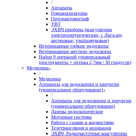
Аппараты
Гемоанализаторы
Ортопантомограф
УВТ
ЭХВЧ приборы (коагуляторы
электрохирургические, с Лига-шу,
аргоновые, ультразвуковые)
Ветеринарные гибкие эндоскопы
Ветеринарные жесткие эндоскопы
Набор 9 операций универсальный
(инструменты + оптика 2,7мм / 30 градусов)
Медицина
Медицина
Аппараты для эндоскопии и хирургии
(универсальное оборудование)
Аппараты для эндоскопии и хирургии
(универсальное оборудование)
Лазеры эндоскопические
Моторные системы
Работа с газами и жидкостями
Телетрансляция и архивация
ЭХВЧ, Радиочастотные коагуляторы