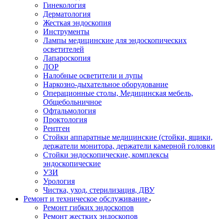
Гинекология
Дерматология
Жесткая эндоскопия
Инструменты
Лампы медицинские для эндоскопических
осветителей
Лапароскопия
ЛОР
Налобные осветители и лупы
Наркозно-дыхательное оборудование
Операционные столы, Медицинская мебель,
Общебольничное
Офтальмология
Проктология
Рентген
Стойки аппаратные медицинские (стойки, ящики,
держатели монитора, держатели камерной головки
Стойки эндоскопические, комплексы
эндоскопические
УЗИ
Урология
Чистка, уход, стерилизация, ДВУ
Ремонт и техническое обслуживание
Ремонт гибких эндоскопов
Ремонт жестких эндоскопов