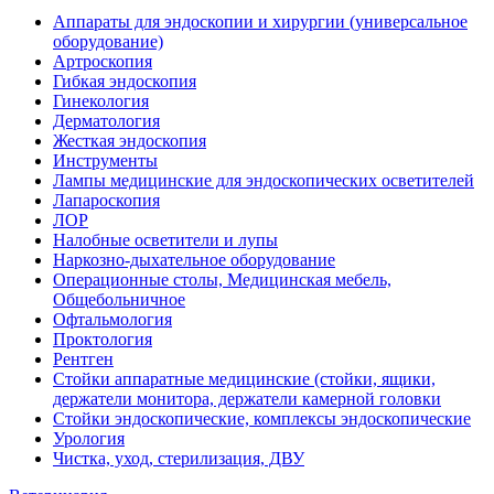
Аппараты для эндоскопии и хирургии (универсальное
оборудование)
Артроскопия
Гибкая эндоскопия
Гинекология
Дерматология
Жесткая эндоскопия
Инструменты
Лампы медицинские для эндоскопических осветителей
Лапароскопия
ЛОР
Налобные осветители и лупы
Наркозно-дыхательное оборудование
Операционные столы, Медицинская мебель,
Общебольничное
Офтальмология
Проктология
Рентген
Стойки аппаратные медицинские (стойки, ящики,
держатели монитора, держатели камерной головки
Стойки эндоскопические, комплексы эндоскопические
Урология
Чистка, уход, стерилизация, ДВУ