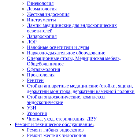
Гинекология
Дерматология
Жесткая эндоскопия
Инструменты
Лампы медицинские для эндоскопических
осветителей
Лапароскопия
ЛОР
Налобные осветители и лупы
Наркозно-дыхательное оборудование
Операционные столы, Медицинская мебель,
Общебольничное
Офтальмология
Проктология
Рентген
Стойки аппаратные медицинские (стойки, ящики,
держатели монитора, держатели камерной головки
Стойки эндоскопические, комплексы
эндоскопические
УЗИ
Урология
Чистка, уход, стерилизация, ДВУ
Ремонт и техническое обслуживание
Ремонт гибких эндоскопов
Ремонт жестких эндоскопов