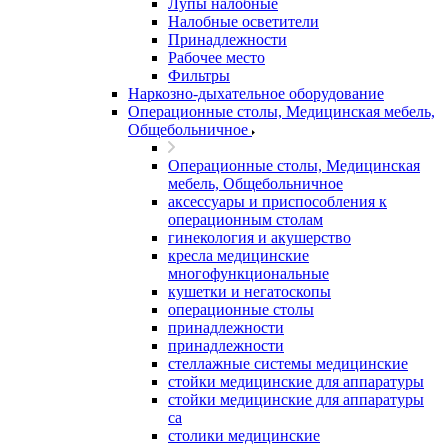
Лупы налобные
Налобные осветители
Принадлежности
Рабочее место
Фильтры
Наркозно-дыхательное оборудование
Операционные столы, Медицинская мебель,
Общебольничное
Операционные столы, Медицинская
мебель, Общебольничное
аксессуары и приспособления к
операционным столам
гинекология и акушерство
кресла медицинские
многофункциональные
кушетки и негатоскопы
операционные столы
принадлежности
принадлежности
стеллажные системы медицинские
стойки медицинские для аппаратуры
стойки медицинские для аппаратуры
са
столики медицинские