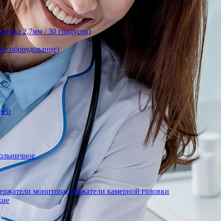
тика 2,7мм / 30 градусов)
ое оборудование)
лей
ольничное
ержатели монитора, держатели камерной головки
кие