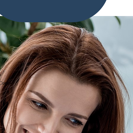
«Сова»