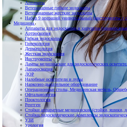
Аппараты
Ветеринарные гибкие эндоскопы
Ветеринарные жесткие эндоскопы
Набор 9 операций универсальный (инструменты + оп
Медицина
Аппараты для эндоскопии и хирургии (универсальн
Артроскопия
Гибкая эндоскопия
Гинекология
Дерматология
Жесткая эндоскопия
Инструменты
Лампы медицинские для эндоскопических осветите
Лапароскопия
ЛОР
Налобные осветители и лупы
Наркозно-дыхательное оборудование
Операционные столы, Медицинская мебель, Общеб
Офтальмология
Проктология
Рентген
Стойки аппаратные медицинские (стойки, ящики, д
Стойки эндоскопические, комплексы эндоскопичес
УЗИ
Урология