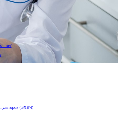
рмания)
я)
агуляторов (ЭХВЧ)