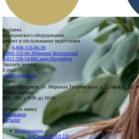
поставка
медицинского оборудования,
ремонт и обслуживание медтехники
8-800-333-06-39
8-800-333-06-39
Звонок бесплатный
8-812-336-54-66
Санкт-Петербург
Заказать звонок
E-mail
medi@breman.ru
Адрес
Санкт-Петербург, ул. Маршала Тухачевского, д.22, оф.425, БЦ 
Режим работы
Пн. – Пт.: с 9:00 до 18:00
Оставить заявку
Медицина
Каталог
Ветеринария
VetCam Full HD 2.0