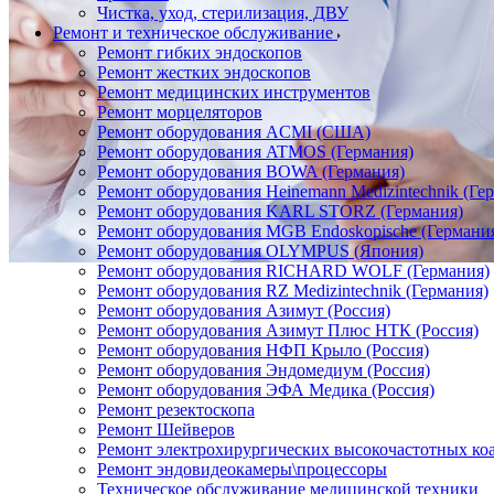
Чистка, уход, стерилизация, ДВУ
Ремонт и техническое обслуживание
Ремонт гибких эндоскопов
Ремонт жестких эндоскопов
Ремонт медицинских инструментов
Ремонт морцеляторов
Ремонт оборудования ACMI (США)
Ремонт оборудования ATMOS (Германия)
Ремонт оборудования BOWA (Германия)
Ремонт оборудования Heinemann Medizintechnik (Ге
Ремонт оборудования KARL STORZ (Германия)
Ремонт оборудования MGB Endoskopische (Германи
Ремонт оборудования OLYMPUS (Япония)
Ремонт оборудования RICHARD WOLF (Германия)
Ремонт оборудования RZ Medizintechnik (Германия)
Ремонт оборудования Азимут (Россия)
Ремонт оборудования Азимут Плюс НТК (Россия)
Ремонт оборудования НФП Крыло (Россия)
Ремонт оборудования Эндомедиум (Россия)
Ремонт оборудования ЭФА Медика (Россия)
Ремонт резектоскопа
Ремонт Шейверов
Ремонт электрохирургических высокочастотных ко
Ремонт эндовидеокамеры\процессоры
Техническое обслуживание медицинской техники