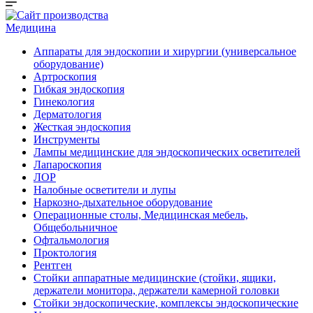
Медицина
Аппараты для эндоскопии и хирургии (универсальное
оборудование)
Артроскопия
Гибкая эндоскопия
Гинекология
Дерматология
Жесткая эндоскопия
Инструменты
Лампы медицинские для эндоскопических осветителей
Лапароскопия
ЛОР
Налобные осветители и лупы
Наркозно-дыхательное оборудование
Операционные столы, Медицинская мебель,
Общебольничное
Офтальмология
Проктология
Рентген
Стойки аппаратные медицинские (стойки, ящики,
держатели монитора, держатели камерной головки
Стойки эндоскопические, комплексы эндоскопические