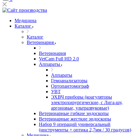
Медицина
Каталог
Каталог
Ветеринария
Ветеринария
VetCam Full HD 2.0
Аппараты
Аппараты
Гемоанализаторы
Ортопантомограф
УВТ
ЭХВЧ приборы (коагуляторы
электрохирургические, с Лига-шу,
аргоновые, ультразвуковые)
Ветеринарные гибкие эндоскопы
Ветеринарные жесткие эндоскопы
Набор 9 операций универсальный
(инструменты + оптика 2,7мм / 30 градусов)
Медицина