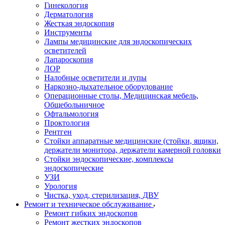
Гинекология
Дерматология
Жесткая эндоскопия
Инструменты
Лампы медицинские для эндоскопических
осветителей
Лапароскопия
ЛОР
Налобные осветители и лупы
Наркозно-дыхательное оборудование
Операционные столы, Медицинская мебель,
Общебольничное
Офтальмология
Проктология
Рентген
Стойки аппаратные медицинские (стойки, ящики,
держатели монитора, держатели камерной головки
Стойки эндоскопические, комплексы
эндоскопические
УЗИ
Урология
Чистка, уход, стерилизация, ДВУ
Ремонт и техническое обслуживание
Ремонт гибких эндоскопов
Ремонт жестких эндоскопов