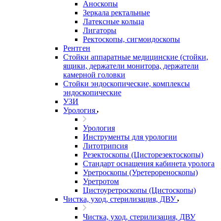
Аноскопы
Зеркала ректальные
Латексные кольца
Лигаторы
Ректоскопы, сигмоидоскопы
Рентген
Стойки аппаратные медицинские (стойки,
ящики, держатели монитора, держатели
камерной головки
Стойки эндоскопические, комплексы
эндоскопические
УЗИ
Урология
Урология
Инструменты для урологии
Литотрипсия
Резектоскопы (Цисторезектоскопы)
Стандарт оснащения кабинета уролога
Уретроскопы (Уретерореноскопы)
Уретротом
Цистоуретроскопы (Цистоскопы)
Чистка, уход, стерилизация, ДВУ
Чистка, уход, стерилизация, ДВУ