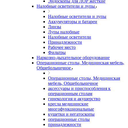
Эндоскопы для ЛОР жесткие
Налобные осветители и лупы
Налобные осветители и лупы
Аккумуляторы и батареи
Линзы
Лупы налобные
Налобные осветители
Принадлежности
Рабочее место
Фильтры
Наркозно-дыхательное оборудование
Операционные столы, Медицинская мебель,
Общебольничное
Операционные столы, Медицинская
мебель, Общебольничное
аксессуары и приспособления к
операционным столам
гинекология и акушерство
кресла медицинские
многофункциональные
кушетки и негатоскопы
операционные столы
принадлежности