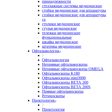
принадлежности
стеллажные системы медицинские
стойки медицинские для аппаратуры
стойки медицинские для аппаратуры
са
столики медицинские
стулья медицинские
тележки медицинские
функциональные
шкафы медицинские
штативы медицинские
Офтальмология
Офтальмология
Непрямые офтальмоскопы
Непрямые офтальмоскопы OMEGA
Офтальмоскопы K180
Офтальмоскопы mini3000
Офтальмоскопы ВЕТА 200
Офтальмоскопы ВЕТА 200S
Прямые офтальмоскопы
Ретиноскопы
Проктология
Проктология