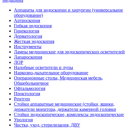
Медицина
Аппараты для эндоскопии и хирургии (универсальное
оборудование)
Артроскопия
Гибкая эндоскопия
Гинекология
Дерматология
Жесткая эндоскопия
Инструменты
Лампы медицинские для эндоскопических осветителей
Лапароскопия
ЛОР
Налобные осветители и лупы
Наркозно-дыхательное оборудование
Операционные столы, Медицинская мебель,
Общебольничное
Офтальмология
Проктология
Рентген
Стойки аппаратные медицинские (стойки, ящики,
держатели монитора, держатели камерной головки
Стойки эндоскопические, комплексы эндоскопические
Урология
Чистка, уход, стерилизация, ДВУ