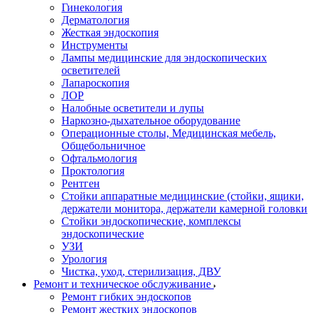
Гинекология
Дерматология
Жесткая эндоскопия
Инструменты
Лампы медицинские для эндоскопических
осветителей
Лапароскопия
ЛОР
Налобные осветители и лупы
Наркозно-дыхательное оборудование
Операционные столы, Медицинская мебель,
Общебольничное
Офтальмология
Проктология
Рентген
Стойки аппаратные медицинские (стойки, ящики,
держатели монитора, держатели камерной головки
Стойки эндоскопические, комплексы
эндоскопические
УЗИ
Урология
Чистка, уход, стерилизация, ДВУ
Ремонт и техническое обслуживание
Ремонт гибких эндоскопов
Ремонт жестких эндоскопов