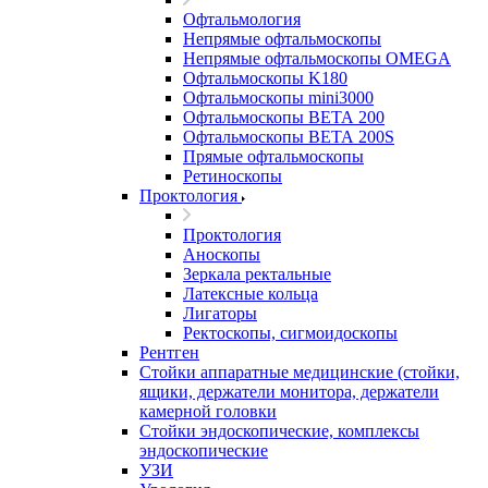
Офтальмология
Непрямые офтальмоскопы
Непрямые офтальмоскопы OMEGA
Офтальмоскопы K180
Офтальмоскопы mini3000
Офтальмоскопы ВЕТА 200
Офтальмоскопы ВЕТА 200S
Прямые офтальмоскопы
Ретиноскопы
Проктология
Проктология
Аноскопы
Зеркала ректальные
Латексные кольца
Лигаторы
Ректоскопы, сигмоидоскопы
Рентген
Стойки аппаратные медицинские (стойки,
ящики, держатели монитора, держатели
камерной головки
Стойки эндоскопические, комплексы
эндоскопические
УЗИ