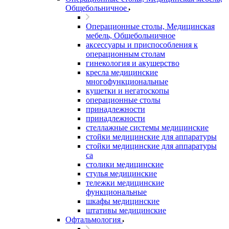
Общебольничное
Операционные столы, Медицинская
мебель, Общебольничное
аксессуары и приспособления к
операционным столам
гинекология и акушерство
кресла медицинские
многофункциональные
кушетки и негатоскопы
операционные столы
принадлежности
принадлежности
стеллажные системы медицинские
стойки медицинские для аппаратуры
стойки медицинские для аппаратуры
са
столики медицинские
стулья медицинские
тележки медицинские
функциональные
шкафы медицинские
штативы медицинские
Офтальмология