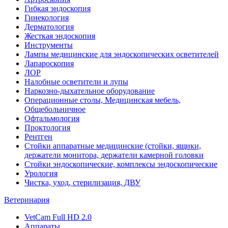
Гибкая эндоскопия
Гинекология
Дерматология
Жесткая эндоскопия
Инструменты
Лампы медицинские для эндоскопических осветителей
Лапароскопия
ЛОР
Налобные осветители и лупы
Наркозно-дыхательное оборудование
Операционные столы, Медицинская мебель,
Общебольничное
Офтальмология
Проктология
Рентген
Стойки аппаратные медицинские (стойки, ящики,
держатели монитора, держатели камерной головки
Стойки эндоскопические, комплексы эндоскопические
Урология
Чистка, уход, стерилизация, ДВУ
Ветеринария
VetCam Full HD 2.0
Аппараты