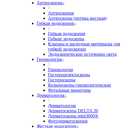
Артроскопия
Артроскопия
Артроскопы (оптика жесткая)
Гибкая эндоскопия
Гибкая эндоскопия
Гибкие эндоскопы
Клапана и расходные материалы для
гибкой эндоскопии
Эндоскопические источники света
Гинекология
Гинекология
Гистерорезектоскопы
Гистероскопы
Кольпоскопы гинекологические
Фетальные мониторы
Дерматология
Дерматология
Дерматоскопы DELTA 20
Дерматоскопы mini3000®
Фотодерматоскопия
Жесткая эндоскопия