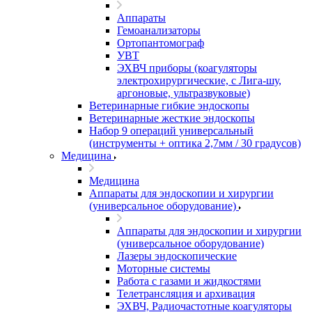
Аппараты
Гемоанализаторы
Ортопантомограф
УВТ
ЭХВЧ приборы (коагуляторы
электрохирургические, с Лига-шу,
аргоновые, ультразвуковые)
Ветеринарные гибкие эндоскопы
Ветеринарные жесткие эндоскопы
Набор 9 операций универсальный
(инструменты + оптика 2,7мм / 30 градусов)
Медицина
Медицина
Аппараты для эндоскопии и хирургии
(универсальное оборудование)
Аппараты для эндоскопии и хирургии
(универсальное оборудование)
Лазеры эндоскопические
Моторные системы
Работа с газами и жидкостями
Телетрансляция и архивация
ЭХВЧ, Радиочастотные коагуляторы