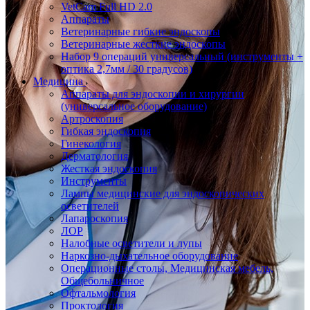
VetCam Full HD 2.0
Аппараты
Ветеринарные гибкие эндоскопы
Ветеринарные жесткие эндоскопы
Набор 9 операций универсальный (инструменты +
оптика 2,7мм / 30 градусов)
Медицина
Аппараты для эндоскопии и хирургии
(универсальное оборудование)
Артроскопия
Гибкая эндоскопия
Гинекология
Дерматология
Жесткая эндоскопия
Инструменты
Лампы медицинские для эндоскопических
осветителей
Лапароскопия
ЛОР
Налобные осветители и лупы
Наркозно-дыхательное оборудование
Операционные столы, Медицинская мебель,
Общебольничное
Офтальмология
Проктология