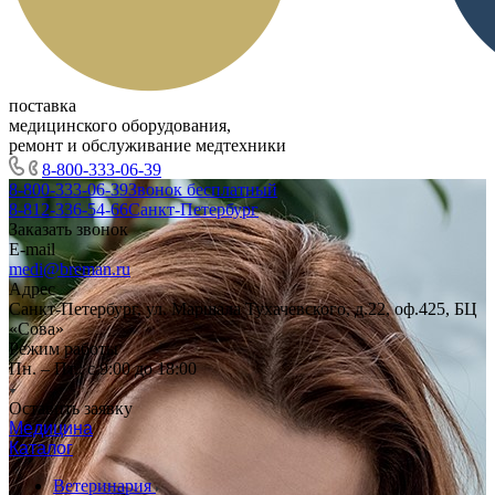
поставка
медицинского оборудования,
ремонт и обслуживание медтехники
8-800-333-06-39
8-800-333-06-39
Звонок бесплатный
8-812-336-54-66
Санкт-Петербург
Заказать звонок
E-mail
medi@breman.ru
Адрес
Санкт-Петербург, ул. Маршала Тухачевского, д.22, оф.425, БЦ
«Сова»
Режим работы
Пн. – Пт.: с 9:00 до 18:00
Оставить заявку
Медицина
Каталог
Ветеринария