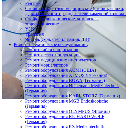
Рентген
Стойки аппаратные медицинские (стойки, ящики,
держатели монитора, держатели камерной головки
Стойки эндоскопические, комплексы
эндоскопические
УЗИ
Урология
Чистка, уход, стерилизация, ДВУ
Ремонт и техническое обслуживание
Ремонт гибких эндоскопов
Ремонт жестких эндоскопов
Ремонт медицинских инструментов
Ремонт морцеляторов
Ремонт оборудования ACMI (США)
Ремонт оборудования ATMOS (Германия)
Ремонт оборудования BOWA (Германия)
Ремонт оборудования Heinemann Medizintechnik
(Германия)
Ремонт оборудования KARL STORZ (Германия)
Ремонт оборудования MGB Endoskopische
(Германия)
Ремонт оборудования OLYMPUS (Япония)
Ремонт оборудования RICHARD WOLF
(Германия)
Ремонт оборудования RZ Medizintechnik