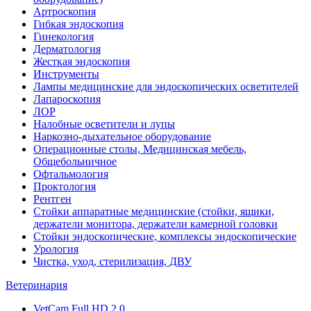
Артроскопия
Гибкая эндоскопия
Гинекология
Дерматология
Жесткая эндоскопия
Инструменты
Лампы медицинские для эндоскопических осветителей
Лапароскопия
ЛОР
Налобные осветители и лупы
Наркозно-дыхательное оборудование
Операционные столы, Медицинская мебель,
Общебольничное
Офтальмология
Проктология
Рентген
Стойки аппаратные медицинские (стойки, ящики,
держатели монитора, держатели камерной головки
Стойки эндоскопические, комплексы эндоскопические
Урология
Чистка, уход, стерилизация, ДВУ
Ветеринария
VetCam Full HD 2.0