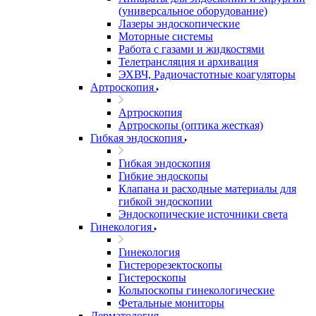
(универсальное оборудование)
Лазеры эндоскопические
Моторные системы
Работа с газами и жидкостями
Телетрансляция и архивация
ЭХВЧ, Радиочастотные коагуляторы
Артроскопия
Артроскопия
Артроскопы (оптика жесткая)
Гибкая эндоскопия
Гибкая эндоскопия
Гибкие эндоскопы
Клапана и расходные материалы для
гибкой эндоскопии
Эндоскопические источники света
Гинекология
Гинекология
Гистерорезектоскопы
Гистероскопы
Кольпоскопы гинекологические
Фетальные мониторы
Дерматология