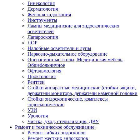
Гинекология
Дерматология
Жесткая эндоскопия
Инструменты
Лампы медицинские для эндоскопических
осветителей
Лапароскопия
ЛОР
Налобные осветители и лупы
Наркозно-дыхательное оборудование
Операционные столы, Медицинская мебель,
Общебольничное
Офтальмология
Проктология
Рентген
Стойки аппаратные медицинские (стойки, ящики,
держатели монитора, держатели камерной головки
Стойки эндоскопические, комплексы
эндоскопические
УЗИ
Урология
Чистка, уход, стерилизация, ДВУ
Ремонт и техническое обслуживание
Ремонт гибких эндоскопов
Ремонт жестких эндоскопов