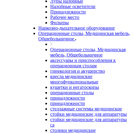
Лупы налобные
Налобные осветители
Принадлежности
Рабочее место
Фильтры
Наркозно-дыхательное оборудование
Операционные столы, Медицинская мебель,
Общебольничное
Операционные столы, Медицинская
мебель, Общебольничное
аксессуары и приспособления к
операционным столам
гинекология и акушерство
кресла медицинские
многофункциональные
кушетки и негатоскопы
операционные столы
принадлежности
принадлежности
стеллажные системы медицинские
стойки медицинские для аппаратуры
стойки медицинские для аппаратуры
са
столики медицинские