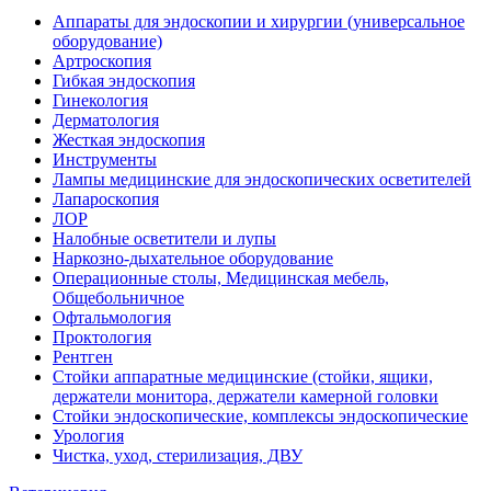
Аппараты для эндоскопии и хирургии (универсальное
оборудование)
Артроскопия
Гибкая эндоскопия
Гинекология
Дерматология
Жесткая эндоскопия
Инструменты
Лампы медицинские для эндоскопических осветителей
Лапароскопия
ЛОР
Налобные осветители и лупы
Наркозно-дыхательное оборудование
Операционные столы, Медицинская мебель,
Общебольничное
Офтальмология
Проктология
Рентген
Стойки аппаратные медицинские (стойки, ящики,
держатели монитора, держатели камерной головки
Стойки эндоскопические, комплексы эндоскопические
Урология
Чистка, уход, стерилизация, ДВУ