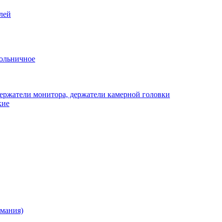
лей
ольничное
ержатели монитора, держатели камерной головки
кие
рмания)