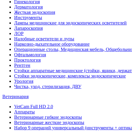
Гинекология
Дерматология
Жесткая эндоскопия
Инструменты
Лампы медицинские для эндоскопических осветителей
Лапароскопия
ЛОР
Налобные осветители и лупы
Наркозно-дыхательное оборудование
Операционные столы, Медицинская мебель, Общебольни
Офтальмология
Проктология
Рентген
Стойки аппаратные медицинские (стойки, ящики, держат
Стойки эндоскопические, комплексы эндоскопические
Урология
Чистка, уход, стерилизация, ДВУ
Ветеринария
VetCam Full HD 2.0
Аппараты
Ветеринарные гибкие эндоскопы
Ветеринарные жесткие эндоскопы
Набор 9 операций универсальный (инструменты + оптика 