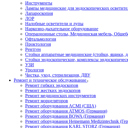
Инструменты
Лампы медицинские для эндоскопических осветите
Лапароскопия
ЛОР
Налобные осветители и лупы
Наркозно-дыхательное оборудование
Операционные столы, Медицинская мебель, Общеб
Офтальмология
Проктология
Рентген
Стойки аппаратные медицинские (стойки, ящики, д
Стойки эндоскопические, комплексы эндоскопичес
УЗИ
Урология
Чистка, уход, стерилизация, ДВУ
Ремонт и техническое обслуживание
Ремонт гибких эндоскопов
Ремонт жестких эндоскопов
Ремонт медицинских инструментов
Ремонт морцеляторов
Ремонт оборудования ACMI (США)
Ремонт оборудования ATMOS (Германия)
Ремонт оборудования BOWA (Германия)
Ремонт оборудования Heinemann Medizintechnik (Ге
Ремонт оборудования KARL STORZ (Германия)