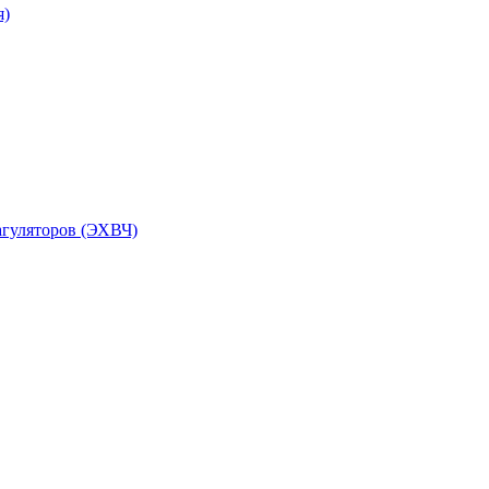
я)
агуляторов (ЭХВЧ)