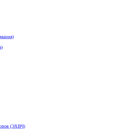
рмания)
я)
торов (ЭХВЧ)