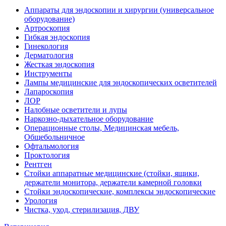
Аппараты для эндоскопии и хирургии (универсальное
оборудование)
Артроскопия
Гибкая эндоскопия
Гинекология
Дерматология
Жесткая эндоскопия
Инструменты
Лампы медицинские для эндоскопических осветителей
Лапароскопия
ЛОР
Налобные осветители и лупы
Наркозно-дыхательное оборудование
Операционные столы, Медицинская мебель,
Общебольничное
Офтальмология
Проктология
Рентген
Стойки аппаратные медицинские (стойки, ящики,
держатели монитора, держатели камерной головки
Стойки эндоскопические, комплексы эндоскопические
Урология
Чистка, уход, стерилизация, ДВУ