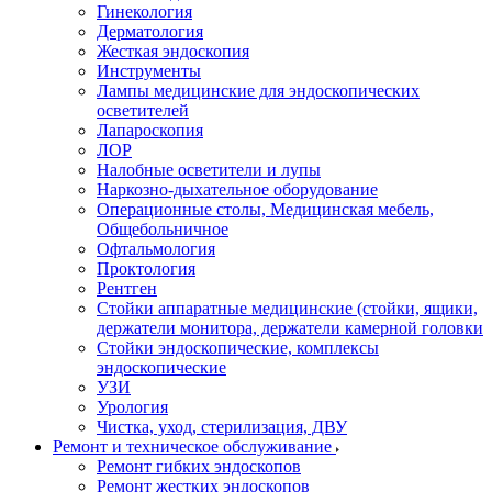
Гинекология
Дерматология
Жесткая эндоскопия
Инструменты
Лампы медицинские для эндоскопических
осветителей
Лапароскопия
ЛОР
Налобные осветители и лупы
Наркозно-дыхательное оборудование
Операционные столы, Медицинская мебель,
Общебольничное
Офтальмология
Проктология
Рентген
Стойки аппаратные медицинские (стойки, ящики,
держатели монитора, держатели камерной головки
Стойки эндоскопические, комплексы
эндоскопические
УЗИ
Урология
Чистка, уход, стерилизация, ДВУ
Ремонт и техническое обслуживание
Ремонт гибких эндоскопов
Ремонт жестких эндоскопов