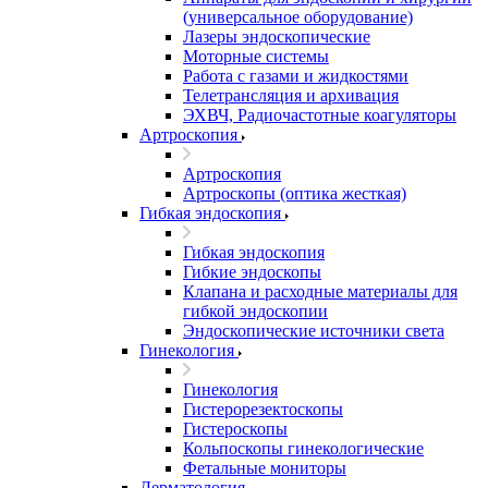
(универсальное оборудование)
Лазеры эндоскопические
Моторные системы
Работа с газами и жидкостями
Телетрансляция и архивация
ЭХВЧ, Радиочастотные коагуляторы
Артроскопия
Артроскопия
Артроскопы (оптика жесткая)
Гибкая эндоскопия
Гибкая эндоскопия
Гибкие эндоскопы
Клапана и расходные материалы для
гибкой эндоскопии
Эндоскопические источники света
Гинекология
Гинекология
Гистерорезектоскопы
Гистероскопы
Кольпоскопы гинекологические
Фетальные мониторы
Дерматология