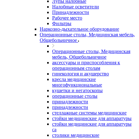
Лупы налобные
Налобные осветители
Принадлежности
Рабочее место
Фильтры
Наркозно-дыхательное оборудование
Операционные столы, Медицинская мебель,
Общебольничное
Операционные столы, Медицинская
мебель, Общебольничное
аксессуары и приспособления к
операционным столам
гинекология и акушерство
кресла медицинские
многофункциональные
кушетки и негатоскопы
операционные столы
принадлежности
принадлежности
стеллажные системы медицинские
стойки медицинские для аппаратуры
стойки медицинские для аппаратуры
са
столики медицинские