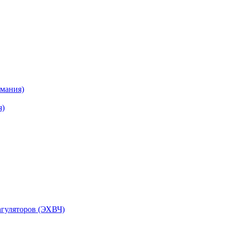
рмания)
я)
агуляторов (ЭХВЧ)