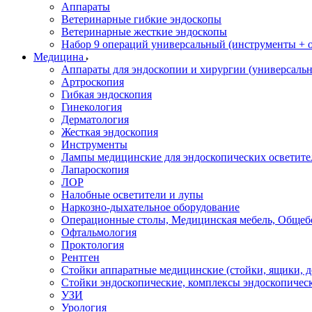
Аппараты
Ветеринарные гибкие эндоскопы
Ветеринарные жесткие эндоскопы
Набор 9 операций универсальный (инструменты + оп
Медицина
Аппараты для эндоскопии и хирургии (универсальн
Артроскопия
Гибкая эндоскопия
Гинекология
Дерматология
Жесткая эндоскопия
Инструменты
Лампы медицинские для эндоскопических осветите
Лапароскопия
ЛОР
Налобные осветители и лупы
Наркозно-дыхательное оборудование
Операционные столы, Медицинская мебель, Общеб
Офтальмология
Проктология
Рентген
Стойки аппаратные медицинские (стойки, ящики, д
Стойки эндоскопические, комплексы эндоскопичес
УЗИ
Урология