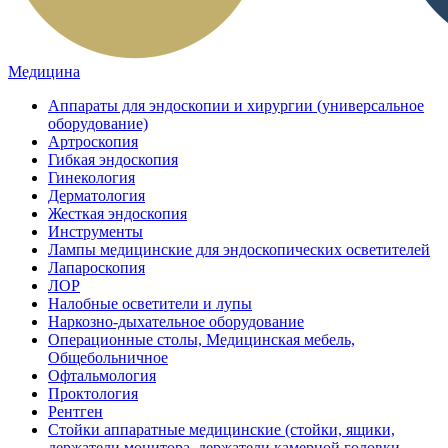
Медицина
Аппараты для эндоскопии и хирургии (универсальное
оборудование)
Артроскопия
Гибкая эндоскопия
Гинекология
Дерматология
Жесткая эндоскопия
Инструменты
Лампы медицинские для эндоскопических осветителей
Лапароскопия
ЛОР
Налобные осветители и лупы
Наркозно-дыхательное оборудование
Операционные столы, Медицинская мебель,
Общебольничное
Офтальмология
Проктология
Рентген
Стойки аппаратные медицинские (стойки, ящики,
держатели монитора, держатели камерной головки