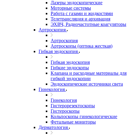
Лазеры эндоскопические
Моторные системы
Работа с газами и жидкостями
Телетрансляция и архивация
ЭХВЧ, Радиочастотные коагуляторы
Артроскопия
Артроскопия
Артроскопы (оптика жесткая)
Гибкая эндоскопия
Гибкая эндоскопия
Гибкие эндоскопы
Клапана и расходные материалы для
гибкой эндоскопии
Эндоскопические источники света
Гинекология
Гинекология
Гистерорезектоскопы
Гистероскопы
Кольпоскопы гинекологические
Фетальные мониторы
Дерматология