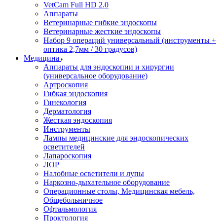
VetCam Full HD 2.0
Аппараты
Ветеринарные гибкие эндоскопы
Ветеринарные жесткие эндоскопы
Набор 9 операций универсальный (инструменты +
оптика 2,7мм / 30 градусов)
Медицина
Аппараты для эндоскопии и хирургии
(универсальное оборудование)
Артроскопия
Гибкая эндоскопия
Гинекология
Дерматология
Жесткая эндоскопия
Инструменты
Лампы медицинские для эндоскопических
осветителей
Лапароскопия
ЛОР
Налобные осветители и лупы
Наркозно-дыхательное оборудование
Операционные столы, Медицинская мебель,
Общебольничное
Офтальмология
Проктология