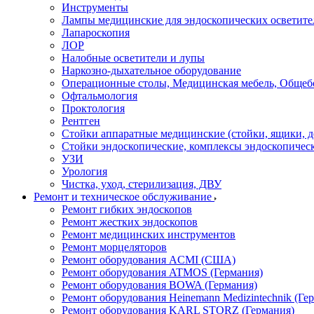
Инструменты
Лампы медицинские для эндоскопических осветите
Лапароскопия
ЛОР
Налобные осветители и лупы
Наркозно-дыхательное оборудование
Операционные столы, Медицинская мебель, Общеб
Офтальмология
Проктология
Рентген
Стойки аппаратные медицинские (стойки, ящики, д
Стойки эндоскопические, комплексы эндоскопичес
УЗИ
Урология
Чистка, уход, стерилизация, ДВУ
Ремонт и техническое обслуживание
Ремонт гибких эндоскопов
Ремонт жестких эндоскопов
Ремонт медицинских инструментов
Ремонт морцеляторов
Ремонт оборудования ACMI (США)
Ремонт оборудования ATMOS (Германия)
Ремонт оборудования BOWA (Германия)
Ремонт оборудования Heinemann Medizintechnik (Ге
Ремонт оборудования KARL STORZ (Германия)