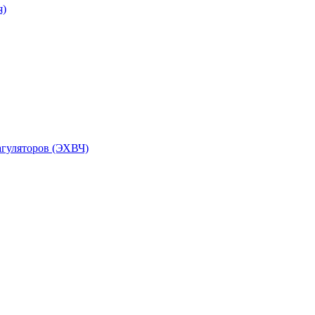
я)
агуляторов (ЭХВЧ)