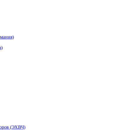
рмания)
я)
торов (ЭХВЧ)