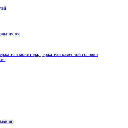
лей
ольничное
ержатели монитора, держатели камерной головки
кие
рмания)