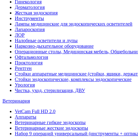
Гинекология
Дерматология
Жесткая эндоскопия
Инструменты
Лампы медицинские для эндоскопических осветителей
Лапароскопия
ЛОР
Налобные осветители и лупы
Наркозно-дыхательное оборудование
Операционные столы, Медицинская мебель, Общебольни
Офтальмология
Проктология
Рентген
Стойки аппаратные медицинские (стойки, ящики, держат
Стойки эндоскопические, комплексы эндоскопические
Урология
Чистка, уход, стерилизация, ДВУ
Ветеринария
VetCam Full HD 2.0
Аппараты
Ветеринарные гибкие эндоскопы
Ветеринарные жесткие эндоскопы
Набор 9 операций универсальный (инструменты + оптика 