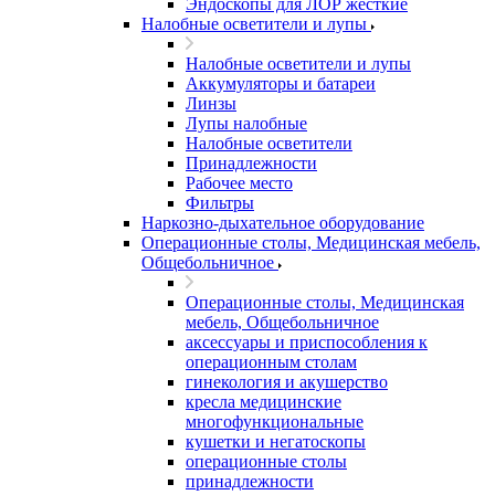
Эндоскопы для ЛОР жесткие
Налобные осветители и лупы
Налобные осветители и лупы
Аккумуляторы и батареи
Линзы
Лупы налобные
Налобные осветители
Принадлежности
Рабочее место
Фильтры
Наркозно-дыхательное оборудование
Операционные столы, Медицинская мебель,
Общебольничное
Операционные столы, Медицинская
мебель, Общебольничное
аксессуары и приспособления к
операционным столам
гинекология и акушерство
кресла медицинские
многофункциональные
кушетки и негатоскопы
операционные столы
принадлежности