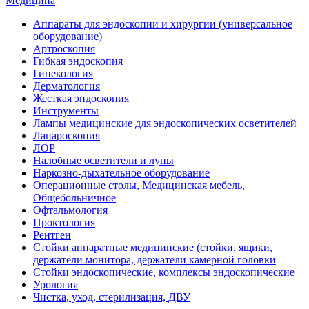
Медицина
Аппараты для эндоскопии и хирургии (универсальное
оборудование)
Артроскопия
Гибкая эндоскопия
Гинекология
Дерматология
Жесткая эндоскопия
Инструменты
Лампы медицинские для эндоскопических осветителей
Лапароскопия
ЛОР
Налобные осветители и лупы
Наркозно-дыхательное оборудование
Операционные столы, Медицинская мебель,
Общебольничное
Офтальмология
Проктология
Рентген
Стойки аппаратные медицинские (стойки, ящики,
держатели монитора, держатели камерной головки
Стойки эндоскопические, комплексы эндоскопические
Урология
Чистка, уход, стерилизация, ДВУ