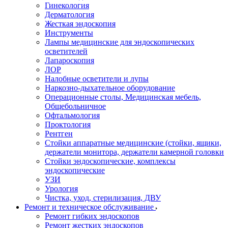
Гинекология
Дерматология
Жесткая эндоскопия
Инструменты
Лампы медицинские для эндоскопических
осветителей
Лапароскопия
ЛОР
Налобные осветители и лупы
Наркозно-дыхательное оборудование
Операционные столы, Медицинская мебель,
Общебольничное
Офтальмология
Проктология
Рентген
Стойки аппаратные медицинские (стойки, ящики,
держатели монитора, держатели камерной головки
Стойки эндоскопические, комплексы
эндоскопические
УЗИ
Урология
Чистка, уход, стерилизация, ДВУ
Ремонт и техническое обслуживание
Ремонт гибких эндоскопов
Ремонт жестких эндоскопов