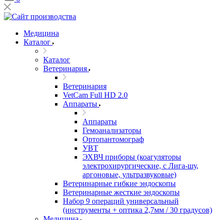
Медицина
Каталог
Каталог
Ветеринария
Ветеринария
VetCam Full HD 2.0
Аппараты
Аппараты
Гемоанализаторы
Ортопантомограф
УВТ
ЭХВЧ приборы (коагуляторы
электрохирургические, с Лига-шу,
аргоновые, ультразвуковые)
Ветеринарные гибкие эндоскопы
Ветеринарные жесткие эндоскопы
Набор 9 операций универсальный
(инструменты + оптика 2,7мм / 30 градусов)
Медицина