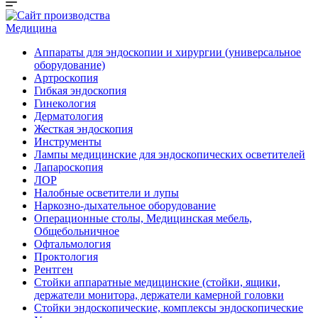
Медицина
Аппараты для эндоскопии и хирургии (универсальное
оборудование)
Артроскопия
Гибкая эндоскопия
Гинекология
Дерматология
Жесткая эндоскопия
Инструменты
Лампы медицинские для эндоскопических осветителей
Лапароскопия
ЛОР
Налобные осветители и лупы
Наркозно-дыхательное оборудование
Операционные столы, Медицинская мебель,
Общебольничное
Офтальмология
Проктология
Рентген
Стойки аппаратные медицинские (стойки, ящики,
держатели монитора, держатели камерной головки
Стойки эндоскопические, комплексы эндоскопические