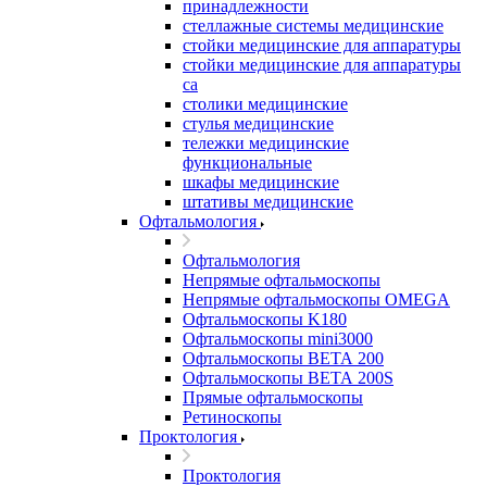
принадлежности
стеллажные системы медицинские
стойки медицинские для аппаратуры
стойки медицинские для аппаратуры
са
столики медицинские
стулья медицинские
тележки медицинские
функциональные
шкафы медицинские
штативы медицинские
Офтальмология
Офтальмология
Непрямые офтальмоскопы
Непрямые офтальмоскопы OMEGA
Офтальмоскопы K180
Офтальмоскопы mini3000
Офтальмоскопы ВЕТА 200
Офтальмоскопы ВЕТА 200S
Прямые офтальмоскопы
Ретиноскопы
Проктология
Проктология