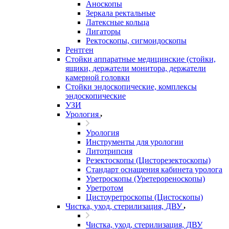
Аноскопы
Зеркала ректальные
Латексные кольца
Лигаторы
Ректоскопы, сигмоидоскопы
Рентген
Стойки аппаратные медицинские (стойки,
ящики, держатели монитора, держатели
камерной головки
Стойки эндоскопические, комплексы
эндоскопические
УЗИ
Урология
Урология
Инструменты для урологии
Литотрипсия
Резектоскопы (Цисторезектоскопы)
Стандарт оснащения кабинета уролога
Уретроскопы (Уретерореноскопы)
Уретротом
Цистоуретроскопы (Цистоскопы)
Чистка, уход, стерилизация, ДВУ
Чистка, уход, стерилизация, ДВУ