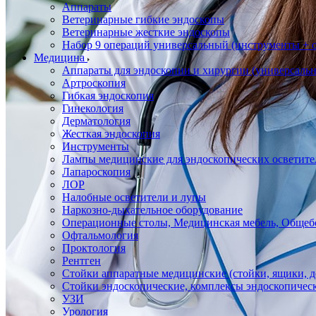
Аппараты
Ветеринарные гибкие эндоскопы
Ветеринарные жесткие эндоскопы
Набор 9 операций универсальный (инструменты + оп
Медицина
Аппараты для эндоскопии и хирургии (универсальн
Артроскопия
Гибкая эндоскопия
Гинекология
Дерматология
Жесткая эндоскопия
Инструменты
Лампы медицинские для эндоскопических осветите
Лапароскопия
ЛОР
Налобные осветители и лупы
Наркозно-дыхательное оборудование
Операционные столы, Медицинская мебель, Общеб
Офтальмология
Проктология
Рентген
Стойки аппаратные медицинские (стойки, ящики, д
Стойки эндоскопические, комплексы эндоскопичес
УЗИ
Урология