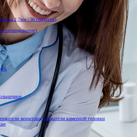
тика 2,7мм / 30 градусов)
ое оборудование)
лей
ольничное
ержатели монитора, держатели камерной головки
кие