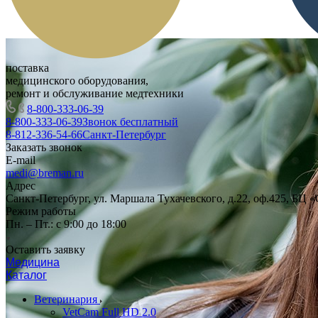
поставка
медицинского оборудования,
ремонт и обслуживание медтехники
8-800-333-06-39
8-800-333-06-39
Звонок бесплатный
8-812-336-54-66
Санкт-Петербург
Заказать звонок
E-mail
medi@breman.ru
Адрес
Санкт-Петербург, ул. Маршала Тухачевского, д.22, оф.425, БЦ 
Режим работы
Пн. – Пт.: с 9:00 до 18:00
Оставить заявку
Медицина
Каталог
Ветеринария
VetCam Full HD 2.0