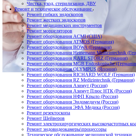
Чистка, уход, стерилизация, ДВУ
Ремонт и техническое обслуживание
Ремонт гибких эндоскопов
Ремонт жестких эндоскопов
Ремонт медицинских инструментов
Ремонт морцеляторов
Ремонт оборудования ACMI (США)
Ремонт оборудования ATMOS (Германия)
Ремонт оборудования BOWA (Германия)
Ремонт оборудования Heinemann Medizintechnik (Ге
Ремонт оборудования KARL STORZ (Германия)
Ремонт оборудования MGB Endoskopische (Германи
Ремонт оборудования OLYMPUS (Япония)
Ремонт оборудования RICHARD WOLF (Германия)
Ремонт оборудования RZ Medizintechnik (Германия)
Ремонт оборудования Азимут (Россия)
Ремонт оборудования Азимут Плюс НТК (Россия)
Ремонт оборудования НФП Крыло (Россия)
Ремонт оборудования Эндомедиум (Россия)
Ремонт оборудования ЭФА Медика (Россия)
Ремонт резектоскопа
Ремонт Шейверов
Ремонт электрохирургических высокочастотных ко
Ремонт эндовидеокамеры\процессоры
Техническое обслуживание медицинской техники