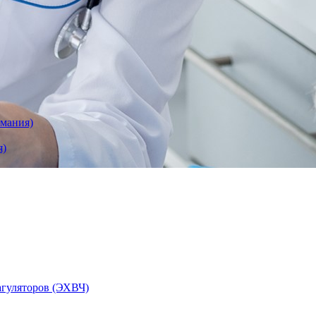
рмания)
я)
агуляторов (ЭХВЧ)