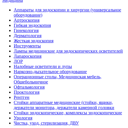
Медицина
Аппараты для эндоскопии и хирургии (универсальное
оборудование)
Артроскопия
Гибкая эндоскопия
Гинекология
Дерматология
Жесткая эндоскопия
Инструменты
Лампы медицинские для эндоскопических осветителей
Лапароскопия
ЛОР
Налобные осветители и лупы
Наркозно-дыхательное оборудование
Операционные столы, Медицинская мебель,
Общебольничное
Офтальмология
Проктология
Рентген
Стойки аппаратные медицинские (стойки, ящики,
держатели монитора, держатели камерной головки
Стойки эндоскопические, комплексы эндоскопические
Урология
Чистка, уход, стерилизация, ДВУ