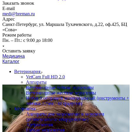
Заказать звонок
E-mail
medi@breman.ru
Адрес
Санкт-Петербург, ул. Маршала Тухачевского, д.22, оф.425, БЦ
«Сова»
Режим работы
Пн. – Пт.: с 9:00 до 18:00
Оставить заявку
Медицина
Каталог
Ветеринария
VetCam Full HD 2.0
Аппараты
Ветеринарные гибкие эндоскопы
Ветеринарные жесткие эндоскопы
Набор 9 операций универсальный (инструменты +
оптика 2,7мм / 30 градусов)
Медицина
Аппараты для эндоскопии и хирургии
(универсальное оборудование)
Артроскопия
Гибкая эндоскопия