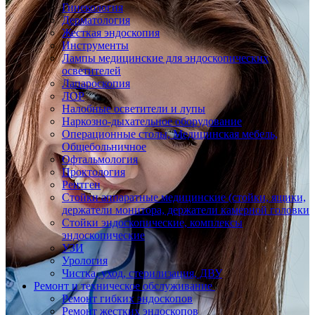
Гинекология
Дерматология
Жесткая эндоскопия
Инструменты
Лампы медицинские для эндоскопических
осветителей
Лапароскопия
ЛОР
Налобные осветители и лупы
Наркозно-дыхательное оборудование
Операционные столы, Медицинская мебель,
Общебольничное
Офтальмология
Проктология
Рентген
Стойки аппаратные медицинские (стойки, ящики,
держатели монитора, держатели камерной головки
Стойки эндоскопические, комплексы
эндоскопические
УЗИ
Урология
Чистка, уход, стерилизация, ДВУ
Ремонт и техническое обслуживание
Ремонт гибких эндоскопов
Ремонт жестких эндоскопов