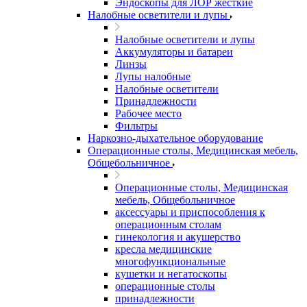
Эндоскопы для ЛОР жесткие
Налобные осветители и лупы
Налобные осветители и лупы
Аккумуляторы и батареи
Линзы
Лупы налобные
Налобные осветители
Принадлежности
Рабочее место
Фильтры
Наркозно-дыхательное оборудование
Операционные столы, Медицинская мебель,
Общебольничное
Операционные столы, Медицинская
мебель, Общебольничное
аксессуары и приспособления к
операционным столам
гинекология и акушерство
кресла медицинские
многофункциональные
кушетки и негатоскопы
операционные столы
принадлежности