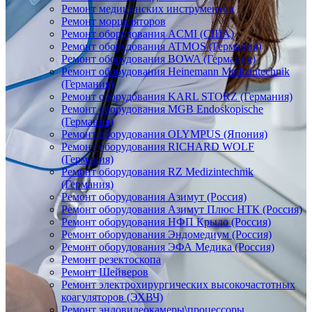
Ремонт медицинских инструментов
Ремонт морцеляторов
Ремонт оборудования ACMI (США)
Ремонт оборудования ATMOS (Германия)
Ремонт оборудования BOWA (Германия)
Ремонт оборудования Heinemann Medizintechnik
(Германия)
Ремонт оборудования KARL STORZ (Германия)
Ремонт оборудования MGB Endoskopische
(Германия)
Ремонт оборудования OLYMPUS (Япония)
Ремонт оборудования RICHARD WOLF
(Германия)
Ремонт оборудования RZ Medizintechnik
(Германия)
Ремонт оборудования Азимут (Россия)
Ремонт оборудования Азимут Плюс НТК (Россия)
Ремонт оборудования НФП Крыло (Россия)
Ремонт оборудования Эндомедиум (Россия)
Ремонт оборудования ЭФА Медика (Россия)
Ремонт резектоскопа
Ремонт Шейверов
Ремонт электрохирургических высокочастотных
коагуляторов (ЭХВЧ)
Ремонт эндовидеокамеры\процессоры