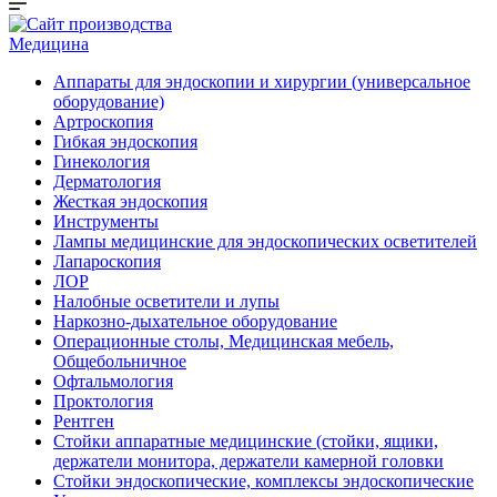
Медицина
Аппараты для эндоскопии и хирургии (универсальное
оборудование)
Артроскопия
Гибкая эндоскопия
Гинекология
Дерматология
Жесткая эндоскопия
Инструменты
Лампы медицинские для эндоскопических осветителей
Лапароскопия
ЛОР
Налобные осветители и лупы
Наркозно-дыхательное оборудование
Операционные столы, Медицинская мебель,
Общебольничное
Офтальмология
Проктология
Рентген
Стойки аппаратные медицинские (стойки, ящики,
держатели монитора, держатели камерной головки
Стойки эндоскопические, комплексы эндоскопические