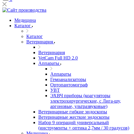
Медицина
Каталог
Каталог
Ветеринария
Ветеринария
VetCam Full HD 2.0
Аппараты
Аппараты
Гемоанализаторы
Ортопантомограф
УВТ
ЭХВЧ приборы (коагуляторы
электрохирургические, с Лига-шу,
аргоновые, ультразвуковые)
Ветеринарные гибкие эндоскопы
Ветеринарные жесткие эндоскопы
Набор 9 операций универсальный
(инструменты + оптика 2,7мм / 30 градусов)
Медицина