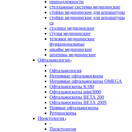
принадлежности
стеллажные системы медицинские
стойки медицинские для аппаратуры
стойки медицинские для аппаратуры
са
столики медицинские
стулья медицинские
тележки медицинские
функциональные
шкафы медицинские
штативы медицинские
Офтальмология
Офтальмология
Непрямые офтальмоскопы
Непрямые офтальмоскопы OMEGA
Офтальмоскопы K180
Офтальмоскопы mini3000
Офтальмоскопы ВЕТА 200
Офтальмоскопы ВЕТА 200S
Прямые офтальмоскопы
Ретиноскопы
Проктология
Проктология