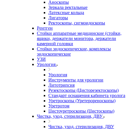
Аноскопы
Зеркала ректальные
Латексные кольца
Лигаторы
Ректоскопы, сигмоидоскопы
Рентген
Стойки аппаратные медицинские (стойки,
ящики, держатели монитора, держатели
камерной головки
Стойки эндоскопические, комплексы
эндоскопические
УЗИ
Урология
Урология
Инструменты для урологии
Литотрипсия
Резектоскопы (Цисторезектоскопы)
Стандарт оснащения кабинета уролога
Уретроскопы (Уретерореноскопы)
Уретротом
Цистоуретроскопы (Цистоскопы)
Чистка, уход, стерилизация, ДВУ
Чистка, уход, стерилизация, ДВУ