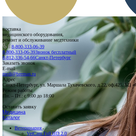
поставка
медицинского оборудования,
ремонт и обслуживание медтехники
8-800-333-06-39
8-800-333-06-39
Звонок бесплатный
8-812-336-54-66
Санкт-Петербург
Заказать звонок
E-mail
medi@breman.ru
Адрес
Санкт-Петербург, ул. Маршала Тухачевского, д.22, оф.425, БЦ 
Режим работы
Пн. – Пт.: с 9:00 до 18:00
Оставить заявку
Медицина
Каталог
Ветеринария
VetCam Full HD 2.0