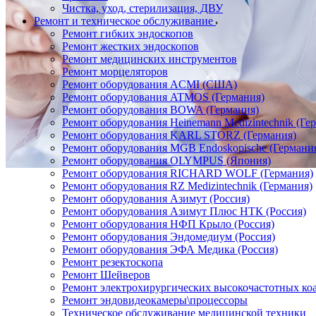
Чистка, уход, стерилизация, ДВУ
Ремонт и техническое обслуживание
Ремонт гибких эндоскопов
Ремонт жестких эндоскопов
Ремонт медицинских инструментов
Ремонт морцеляторов
Ремонт оборудования ACMI (США)
Ремонт оборудования ATMOS (Германия)
Ремонт оборудования BOWA (Германия)
Ремонт оборудования Heinemann Medizintechnik (Ге
Ремонт оборудования KARL STORZ (Германия)
Ремонт оборудования MGB Endoskopische (Германи
Ремонт оборудования OLYMPUS (Япония)
Ремонт оборудования RICHARD WOLF (Германия)
Ремонт оборудования RZ Medizintechnik (Германия)
Ремонт оборудования Азимут (Россия)
Ремонт оборудования Азимут Плюс НТК (Россия)
Ремонт оборудования НФП Крыло (Россия)
Ремонт оборудования Эндомедиум (Россия)
Ремонт оборудования ЭФА Медика (Россия)
Ремонт резектоскопа
Ремонт Шейверов
Ремонт электрохирургических высокочастотных ко
Ремонт эндовидеокамеры\процессоры
Техническое обслуживание медицинской техники