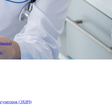
рмания)
я)
агуляторов (ЭХВЧ)