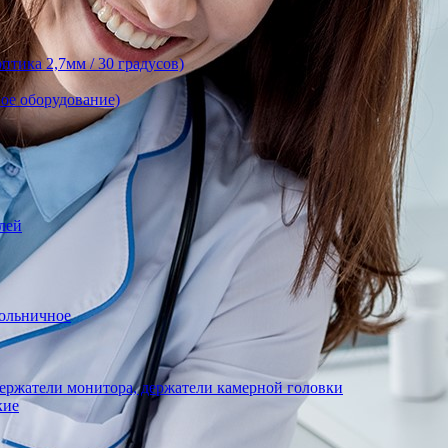
тика 2,7мм / 30 градусов)
ое оборудование)
лей
ольничное
ержатели монитора, держатели камерной головки
кие