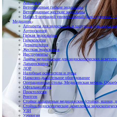
Аппараты
Ветеринарные гибкие эндоскопы
Ветеринарные жесткие эндоскопы
Набор 9 операций универсальный (инструменты + оп
Медицина
Аппараты для эндоскопии и хирургии (универсальн
Артроскопия
Гибкая эндоскопия
Гинекология
Дерматология
Жесткая эндоскопия
Инструменты
Лампы медицинские для эндоскопических осветите
Лапароскопия
ЛОР
Налобные осветители и лупы
Наркозно-дыхательное оборудование
Операционные столы, Медицинская мебель, Общеб
Офтальмология
Проктология
Рентген
Стойки аппаратные медицинские (стойки, ящики, д
Стойки эндоскопические, комплексы эндоскопичес
УЗИ
Урология