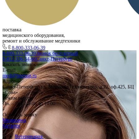
поставка
медицинского оборудования,
ремонт и обслуживание медтехники
8-800-333-06-39
8-800-333-06-39
Звонок бесплатный
8-812-336-54-66
Санкт-Петербург
Заказать звонок
E-mail
medi@breman.ru
Адрес
Санкт-Петербург, ул. Маршала Тухачевского, д.22, оф.425, БЦ
«Сова»
Режим работы
Пн. – Пт.: с 9:00 до 18:00
Оставить заявку
Медицина
Каталог
Ветеринария