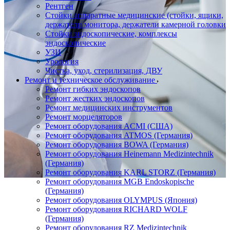
Рентген
Стойки аппаратные медицинские (стойки, ящики,
держатели монитора, держатели камерной головки
Стойки эндоскопические, комплексы
эндоскопические
УЗИ
Урология
Чистка, уход, стерилизация, ДВУ
Ремонт и техническое обслуживание
Ремонт гибких эндоскопов
Ремонт жестких эндоскопов
Ремонт медицинских инструментов
Ремонт морцеляторов
Ремонт оборудования ACMI (США)
Ремонт оборудования ATMOS (Германия)
Ремонт оборудования BOWA (Германия)
Ремонт оборудования Heinemann Medizintechnik
(Германия)
Ремонт оборудования KARL STORZ (Германия)
Ремонт оборудования MGB Endoskopische
(Германия)
Ремонт оборудования OLYMPUS (Япония)
Ремонт оборудования RICHARD WOLF
(Германия)
Ремонт оборудования RZ Medizintechnik