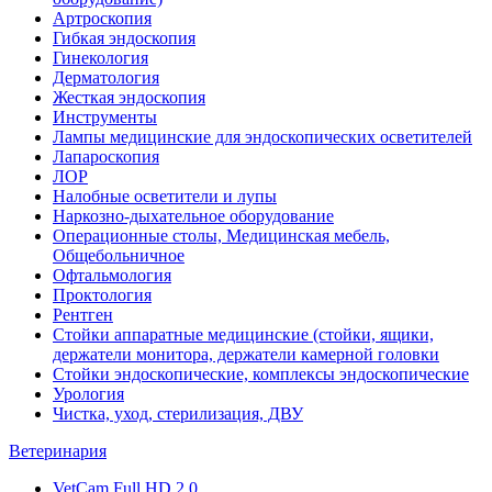
Артроскопия
Гибкая эндоскопия
Гинекология
Дерматология
Жесткая эндоскопия
Инструменты
Лампы медицинские для эндоскопических осветителей
Лапароскопия
ЛОР
Налобные осветители и лупы
Наркозно-дыхательное оборудование
Операционные столы, Медицинская мебель,
Общебольничное
Офтальмология
Проктология
Рентген
Стойки аппаратные медицинские (стойки, ящики,
держатели монитора, держатели камерной головки
Стойки эндоскопические, комплексы эндоскопические
Урология
Чистка, уход, стерилизация, ДВУ
Ветеринария
VetCam Full HD 2.0