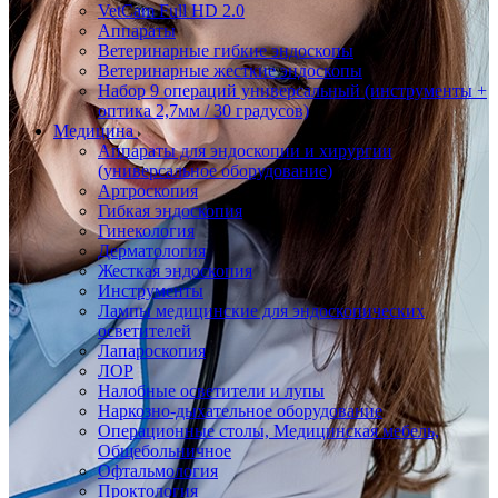
VetCam Full HD 2.0
Аппараты
Ветеринарные гибкие эндоскопы
Ветеринарные жесткие эндоскопы
Набор 9 операций универсальный (инструменты +
оптика 2,7мм / 30 градусов)
Медицина
Аппараты для эндоскопии и хирургии
(универсальное оборудование)
Артроскопия
Гибкая эндоскопия
Гинекология
Дерматология
Жесткая эндоскопия
Инструменты
Лампы медицинские для эндоскопических
осветителей
Лапароскопия
ЛОР
Налобные осветители и лупы
Наркозно-дыхательное оборудование
Операционные столы, Медицинская мебель,
Общебольничное
Офтальмология
Проктология