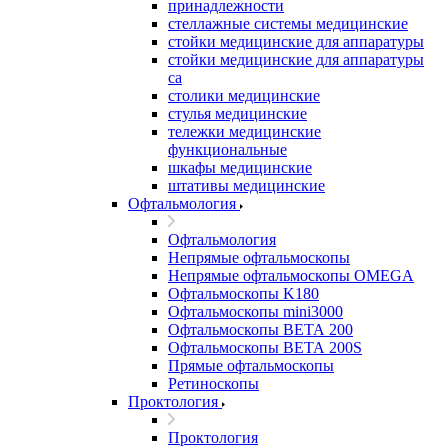
принадлежности
стеллажные системы медицинские
стойки медицинские для аппаратуры
стойки медицинские для аппаратуры
са
столики медицинские
стулья медицинские
тележки медицинские
функциональные
шкафы медицинские
штативы медицинские
Офтальмология
Офтальмология
Непрямые офтальмоскопы
Непрямые офтальмоскопы OMEGA
Офтальмоскопы K180
Офтальмоскопы mini3000
Офтальмоскопы ВЕТА 200
Офтальмоскопы ВЕТА 200S
Прямые офтальмоскопы
Ретиноскопы
Проктология
Проктология