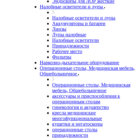
Эндоскопы для ЛОР жесткие
Налобные осветители и лупы
Налобные осветители и лупы
Аккумуляторы и батареи
Линзы
Лупы налобные
Налобные осветители
Принадлежности
Рабочее место
Фильтры
Наркозно-дыхательное оборудование
Операционные столы, Медицинская мебель,
Общебольничное
Операционные столы, Медицинская
мебель, Общебольничное
аксессуары и приспособления к
операционным столам
гинекология и акушерство
кресла медицинские
многофункциональные
кушетки и негатоскопы
операционные столы
принадлежности