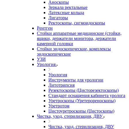
Аноскопы
Зеркала ректальные
Латексные кольца
Лигаторы
Ректоскопы, сигмоидоскопы
Рентген
Стойки аппаратные медицинские (стойки,
ящики, держатели монитора, держатели
камерной головки
Стойки эндоскопические, комплексы
эндоскопические
УЗИ
Урология
Урология
Инструменты для урологии
Литотрипсия
Резектоскопы (Цисторезектоскопы)
Стандарт оснащения кабинета уролога
Уретроскопы (Уретерореноскопы)
Уретротом
Цистоуретроскопы (Цистоскопы)
Чистка, уход, стерилизация, ДВУ
Чистка, уход, стерилизация, ДВУ