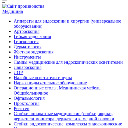
Медицина
Аппараты для эндоскопии и хирургии (универсальное
оборудование)
Артроскопия
Гибкая эндоскопия
Гинекология
Дерматология
Жесткая эндоскопия
Инструменты
Лампы медицинские для эндоскопических осветителей
Лапароскопия
ЛОР
Налобные осветители и лупы
Наркозно-дыхательное оборудование
Операционные столы, Медицинская мебель,
Общебольничное
Офтальмология
Проктология
Рентген
Стойки аппаратные медицинские (стойки, ящики,
держатели монитора, держатели камерной головки
Стойки эндоскопические, комплексы эндоскопические