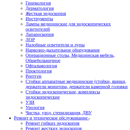
Гинекология
Дерматология
Жесткая эндоскопия
Инструменты
Лампы медицинские для эндоскопических
осветителей
Лапароскопия
ЛОР
Налобные осветители и лупы
Наркозно-дыхательное оборудование
Операционные столы, Медицинская мебель,
Общебольничное
Офтальмология
Проктология
Рентген
Стойки аппаратные медицинские (стойки, ящики,
держатели монитора, держатели камерной головки
Стойки эндоскопические, комплексы
эндоскопические
УЗИ
Урология
Чистка, уход, стерилизация, ДВУ
Ремонт и техническое обслуживание
Ремонт гибких эндоскопов
Ремонт жестких эндоскопов