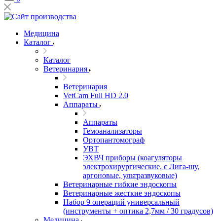
Медицина
Каталог
Каталог
Ветеринария
Ветеринария
VetCam Full HD 2.0
Аппараты
Аппараты
Гемоанализаторы
Ортопантомограф
УВТ
ЭХВЧ приборы (коагуляторы
электрохирургические, с Лига-шу,
аргоновые, ультразвуковые)
Ветеринарные гибкие эндоскопы
Ветеринарные жесткие эндоскопы
Набор 9 операций универсальный
(инструменты + оптика 2,7мм / 30 градусов)
Медицина