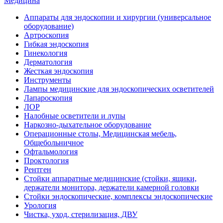
Медицина
Аппараты для эндоскопии и хирургии (универсальное
оборудование)
Артроскопия
Гибкая эндоскопия
Гинекология
Дерматология
Жесткая эндоскопия
Инструменты
Лампы медицинские для эндоскопических осветителей
Лапароскопия
ЛОР
Налобные осветители и лупы
Наркозно-дыхательное оборудование
Операционные столы, Медицинская мебель,
Общебольничное
Офтальмология
Проктология
Рентген
Стойки аппаратные медицинские (стойки, ящики,
держатели монитора, держатели камерной головки
Стойки эндоскопические, комплексы эндоскопические
Урология
Чистка, уход, стерилизация, ДВУ