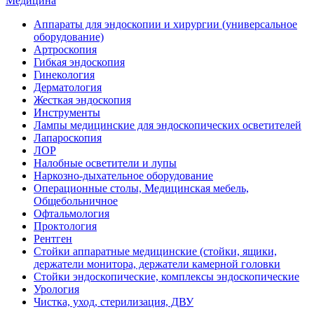
Медицина
Аппараты для эндоскопии и хирургии (универсальное
оборудование)
Артроскопия
Гибкая эндоскопия
Гинекология
Дерматология
Жесткая эндоскопия
Инструменты
Лампы медицинские для эндоскопических осветителей
Лапароскопия
ЛОР
Налобные осветители и лупы
Наркозно-дыхательное оборудование
Операционные столы, Медицинская мебель,
Общебольничное
Офтальмология
Проктология
Рентген
Стойки аппаратные медицинские (стойки, ящики,
держатели монитора, держатели камерной головки
Стойки эндоскопические, комплексы эндоскопические
Урология
Чистка, уход, стерилизация, ДВУ