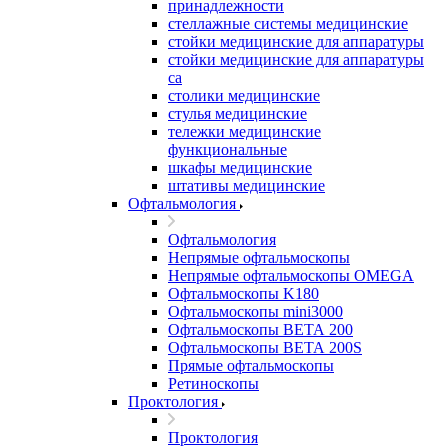
принадлежности
стеллажные системы медицинские
стойки медицинские для аппаратуры
стойки медицинские для аппаратуры
са
столики медицинские
стулья медицинские
тележки медицинские
функциональные
шкафы медицинские
штативы медицинские
Офтальмология
Офтальмология
Непрямые офтальмоскопы
Непрямые офтальмоскопы OMEGA
Офтальмоскопы K180
Офтальмоскопы mini3000
Офтальмоскопы ВЕТА 200
Офтальмоскопы ВЕТА 200S
Прямые офтальмоскопы
Ретиноскопы
Проктология
Проктология