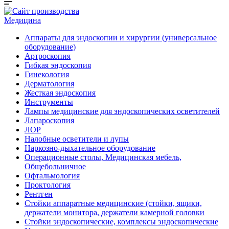
Медицина
Аппараты для эндоскопии и хирургии (универсальное
оборудование)
Артроскопия
Гибкая эндоскопия
Гинекология
Дерматология
Жесткая эндоскопия
Инструменты
Лампы медицинские для эндоскопических осветителей
Лапароскопия
ЛОР
Налобные осветители и лупы
Наркозно-дыхательное оборудование
Операционные столы, Медицинская мебель,
Общебольничное
Офтальмология
Проктология
Рентген
Стойки аппаратные медицинские (стойки, ящики,
держатели монитора, держатели камерной головки
Стойки эндоскопические, комплексы эндоскопические