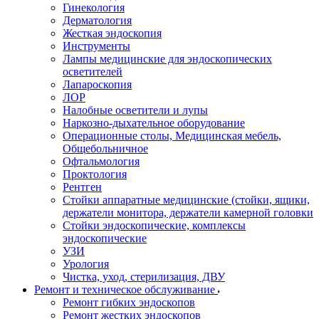
Гинекология
Дерматология
Жесткая эндоскопия
Инструменты
Лампы медицинские для эндоскопических
осветителей
Лапароскопия
ЛОР
Налобные осветители и лупы
Наркозно-дыхательное оборудование
Операционные столы, Медицинская мебель,
Общебольничное
Офтальмология
Проктология
Рентген
Стойки аппаратные медицинские (стойки, ящики,
держатели монитора, держатели камерной головки
Стойки эндоскопические, комплексы
эндоскопические
УЗИ
Урология
Чистка, уход, стерилизация, ДВУ
Ремонт и техническое обслуживание
Ремонт гибких эндоскопов
Ремонт жестких эндоскопов