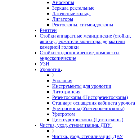
Аноскопы
Зеркала ректальные
Латексные кольца
Лигаторы
Ректоскопы, сигмоидоскопы
Рентген
Стойки аппаратные медицинские (стойки,
ящики, держатели монитора, держатели
камерной головки
Стойки эндоскопические, комплексы
эндоскопические
УЗИ
Урология
Урология
Инструменты для урологии
Литотрипсия
Резектоскопы (Цисторезектоскопы)
Стандарт оснащения кабинета уролога
Уретроскопы (Уретерореноскопы)
Уретротом
Цистоуретроскопы (Цистоскопы)
Чистка, уход, стерилизация, ДВУ
Чистка, уход, стерилизация, ДВУ