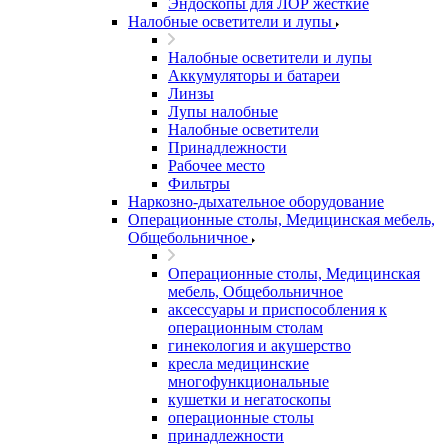
Эндоскопы для ЛОР жесткие
Налобные осветители и лупы
Налобные осветители и лупы
Аккумуляторы и батареи
Линзы
Лупы налобные
Налобные осветители
Принадлежности
Рабочее место
Фильтры
Наркозно-дыхательное оборудование
Операционные столы, Медицинская мебель,
Общебольничное
Операционные столы, Медицинская
мебель, Общебольничное
аксессуары и приспособления к
операционным столам
гинекология и акушерство
кресла медицинские
многофункциональные
кушетки и негатоскопы
операционные столы
принадлежности