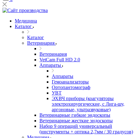
Медицина
Каталог
Каталог
Ветеринария
Ветеринария
VetCam Full HD 2.0
Аппараты
Аппараты
Гемоанализаторы
Ортопантомограф
УВТ
ЭХВЧ приборы (коагуляторы
электрохирургические, с Лига-шу,
аргоновые, ультразвуковые)
Ветеринарные гибкие эндоскопы
Ветеринарные жесткие эндоскопы
Набор 9 операций универсальный
(инструменты + оптика 2,7мм / 30 градусов)
Медицина