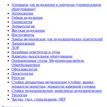
Аппараты для эндоскопии и хирургии (универсальное
оборудование)
Артроскопия
Гибкая эндоскопия
Гинекология
Дерматология
Жесткая эндоскопия
Инструменты
Лампы медицинские для эндоскопических осветителей
Лапароскопия
ЛОР
Налобные осветители и лупы
Наркозно-дыхательное оборудование
Операционные столы, Медицинская мебель,
Общебольничное
Офтальмология
Проктология
Рентген
Стойки аппаратные медицинские (стойки, ящики,
держатели монитора, держатели камерной головки
Стойки эндоскопические, комплексы эндоскопические
Урология
Чистка, уход, стерилизация, ДВУ