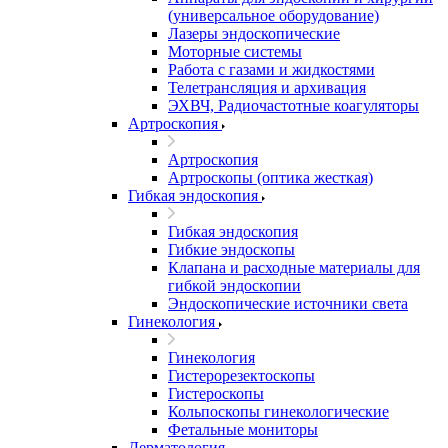
(универсальное оборудование)
Лазеры эндоскопические
Моторные системы
Работа с газами и жидкостями
Телетрансляция и архивация
ЭХВЧ, Радиочастотные коагуляторы
Артроскопия
Артроскопия
Артроскопы (оптика жесткая)
Гибкая эндоскопия
Гибкая эндоскопия
Гибкие эндоскопы
Клапана и расходные материалы для
гибкой эндоскопии
Эндоскопические источники света
Гинекология
Гинекология
Гистерорезектоскопы
Гистероскопы
Кольпоскопы гинекологические
Фетальные мониторы
Дерматология