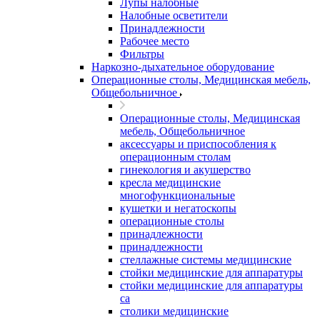
Лупы налобные
Налобные осветители
Принадлежности
Рабочее место
Фильтры
Наркозно-дыхательное оборудование
Операционные столы, Медицинская мебель,
Общебольничное
Операционные столы, Медицинская
мебель, Общебольничное
аксессуары и приспособления к
операционным столам
гинекология и акушерство
кресла медицинские
многофункциональные
кушетки и негатоскопы
операционные столы
принадлежности
принадлежности
стеллажные системы медицинские
стойки медицинские для аппаратуры
стойки медицинские для аппаратуры
са
столики медицинские