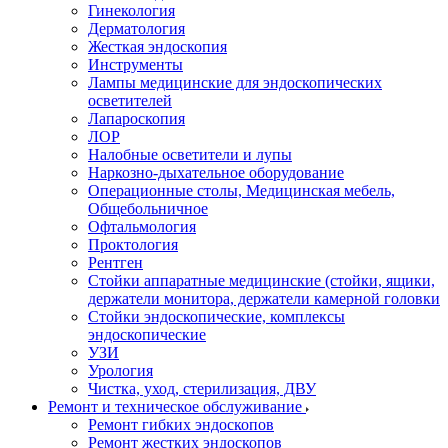
Гинекология
Дерматология
Жесткая эндоскопия
Инструменты
Лампы медицинские для эндоскопических
осветителей
Лапароскопия
ЛОР
Налобные осветители и лупы
Наркозно-дыхательное оборудование
Операционные столы, Медицинская мебель,
Общебольничное
Офтальмология
Проктология
Рентген
Стойки аппаратные медицинские (стойки, ящики,
держатели монитора, держатели камерной головки
Стойки эндоскопические, комплексы
эндоскопические
УЗИ
Урология
Чистка, уход, стерилизация, ДВУ
Ремонт и техническое обслуживание
Ремонт гибких эндоскопов
Ремонт жестких эндоскопов