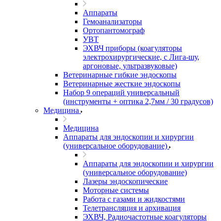
Аппараты
Гемоанализаторы
Ортопантомограф
УВТ
ЭХВЧ приборы (коагуляторы
электрохирургические, с Лига-шу,
аргоновые, ультразвуковые)
Ветеринарные гибкие эндоскопы
Ветеринарные жесткие эндоскопы
Набор 9 операций универсальный
(инструменты + оптика 2,7мм / 30 градусов)
Медицина
Медицина
Аппараты для эндоскопии и хирургии
(универсальное оборудование)
Аппараты для эндоскопии и хирургии
(универсальное оборудование)
Лазеры эндоскопические
Моторные системы
Работа с газами и жидкостями
Телетрансляция и архивация
ЭХВЧ, Радиочастотные коагуляторы