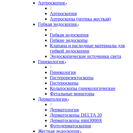
Артроскопия
Артроскопия
Артроскопы (оптика жесткая)
Гибкая эндоскопия
Гибкая эндоскопия
Гибкие эндоскопы
Клапана и расходные материалы для
гибкой эндоскопии
Эндоскопические источники света
Гинекология
Гинекология
Гистерорезектоскопы
Гистероскопы
Кольпоскопы гинекологические
Фетальные мониторы
Дерматология
Дерматология
Дерматоскопы DELTA 20
Дерматоскопы mini3000®
Фотодерматоскопия
Жесткая эндоскопия