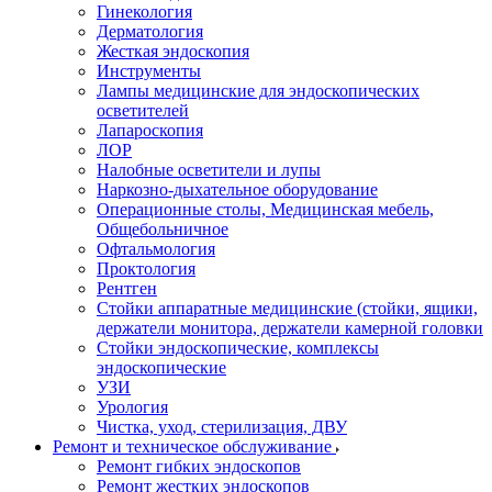
Гинекология
Дерматология
Жесткая эндоскопия
Инструменты
Лампы медицинские для эндоскопических
осветителей
Лапароскопия
ЛОР
Налобные осветители и лупы
Наркозно-дыхательное оборудование
Операционные столы, Медицинская мебель,
Общебольничное
Офтальмология
Проктология
Рентген
Стойки аппаратные медицинские (стойки, ящики,
держатели монитора, держатели камерной головки
Стойки эндоскопические, комплексы
эндоскопические
УЗИ
Урология
Чистка, уход, стерилизация, ДВУ
Ремонт и техническое обслуживание
Ремонт гибких эндоскопов
Ремонт жестких эндоскопов