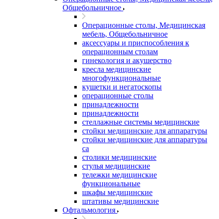
Общебольничное
Операционные столы, Медицинская
мебель, Общебольничное
аксессуары и приспособления к
операционным столам
гинекология и акушерство
кресла медицинские
многофункциональные
кушетки и негатоскопы
операционные столы
принадлежности
принадлежности
стеллажные системы медицинские
стойки медицинские для аппаратуры
стойки медицинские для аппаратуры
са
столики медицинские
стулья медицинские
тележки медицинские
функциональные
шкафы медицинские
штативы медицинские
Офтальмология