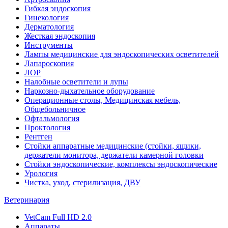
Гибкая эндоскопия
Гинекология
Дерматология
Жесткая эндоскопия
Инструменты
Лампы медицинские для эндоскопических осветителей
Лапароскопия
ЛОР
Налобные осветители и лупы
Наркозно-дыхательное оборудование
Операционные столы, Медицинская мебель,
Общебольничное
Офтальмология
Проктология
Рентген
Стойки аппаратные медицинские (стойки, ящики,
держатели монитора, держатели камерной головки
Стойки эндоскопические, комплексы эндоскопические
Урология
Чистка, уход, стерилизация, ДВУ
Ветеринария
VetCam Full HD 2.0
Аппараты