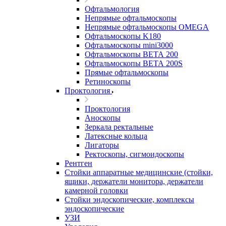
Офтальмология
Непрямые офтальмоскопы
Непрямые офтальмоскопы OMEGA
Офтальмоскопы K180
Офтальмоскопы mini3000
Офтальмоскопы ВЕТА 200
Офтальмоскопы ВЕТА 200S
Прямые офтальмоскопы
Ретиноскопы
Проктология
Проктология
Аноскопы
Зеркала ректальные
Латексные кольца
Лигаторы
Ректоскопы, сигмоидоскопы
Рентген
Стойки аппаратные медицинские (стойки,
ящики, держатели монитора, держатели
камерной головки
Стойки эндоскопические, комплексы
эндоскопические
УЗИ