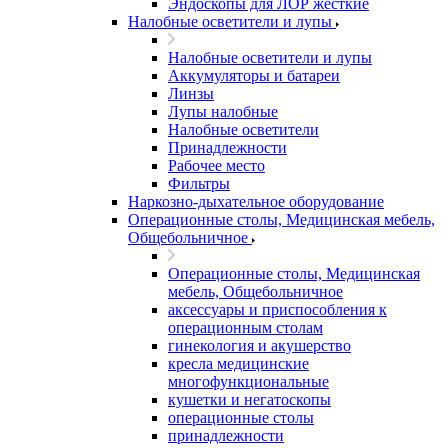
Эндоскопы для ЛОР жесткие
Налобные осветители и лупы
Налобные осветители и лупы
Аккумуляторы и батареи
Линзы
Лупы налобные
Налобные осветители
Принадлежности
Рабочее место
Фильтры
Наркозно-дыхательное оборудование
Операционные столы, Медицинская мебель,
Общебольничное
Операционные столы, Медицинская
мебель, Общебольничное
аксессуары и приспособления к
операционным столам
гинекология и акушерство
кресла медицинские
многофункциональные
кушетки и негатоскопы
операционные столы
принадлежности