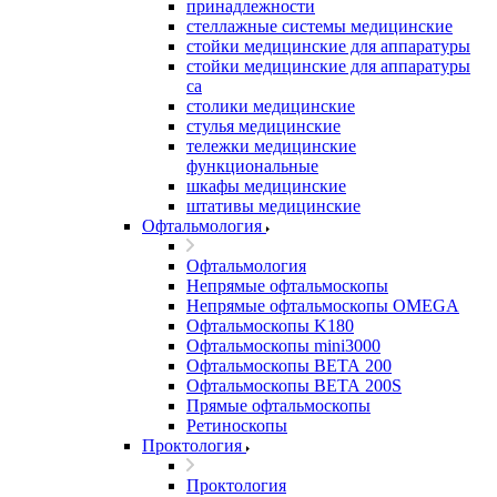
принадлежности
стеллажные системы медицинские
стойки медицинские для аппаратуры
стойки медицинские для аппаратуры
са
столики медицинские
стулья медицинские
тележки медицинские
функциональные
шкафы медицинские
штативы медицинские
Офтальмология
Офтальмология
Непрямые офтальмоскопы
Непрямые офтальмоскопы OMEGA
Офтальмоскопы K180
Офтальмоскопы mini3000
Офтальмоскопы ВЕТА 200
Офтальмоскопы ВЕТА 200S
Прямые офтальмоскопы
Ретиноскопы
Проктология
Проктология