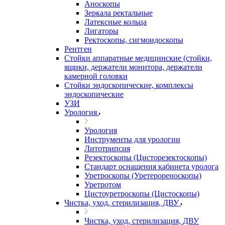
Аноскопы
Зеркала ректальные
Латексные кольца
Лигаторы
Ректоскопы, сигмоидоскопы
Рентген
Стойки аппаратные медицинские (стойки,
ящики, держатели монитора, держатели
камерной головки
Стойки эндоскопические, комплексы
эндоскопические
УЗИ
Урология
Урология
Инструменты для урологии
Литотрипсия
Резектоскопы (Цисторезектоскопы)
Стандарт оснащения кабинета уролога
Уретроскопы (Уретерореноскопы)
Уретротом
Цистоуретроскопы (Цистоскопы)
Чистка, уход, стерилизация, ДВУ
Чистка, уход, стерилизация, ДВУ