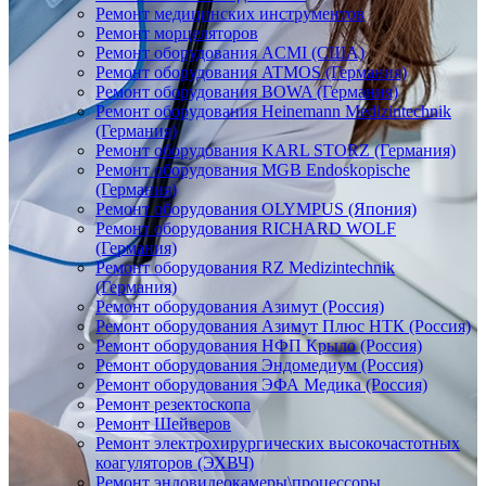
Ремонт медицинских инструментов
Ремонт морцеляторов
Ремонт оборудования ACMI (США)
Ремонт оборудования ATMOS (Германия)
Ремонт оборудования BOWA (Германия)
Ремонт оборудования Heinemann Medizintechnik
(Германия)
Ремонт оборудования KARL STORZ (Германия)
Ремонт оборудования MGB Endoskopische
(Германия)
Ремонт оборудования OLYMPUS (Япония)
Ремонт оборудования RICHARD WOLF
(Германия)
Ремонт оборудования RZ Medizintechnik
(Германия)
Ремонт оборудования Азимут (Россия)
Ремонт оборудования Азимут Плюс НТК (Россия)
Ремонт оборудования НФП Крыло (Россия)
Ремонт оборудования Эндомедиум (Россия)
Ремонт оборудования ЭФА Медика (Россия)
Ремонт резектоскопа
Ремонт Шейверов
Ремонт электрохирургических высокочастотных
коагуляторов (ЭХВЧ)
Ремонт эндовидеокамеры\процессоры