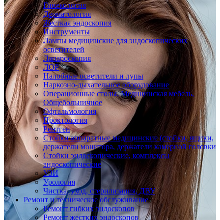
Гинекология
Дерматология
Жесткая эндоскопия
Инструменты
Лампы медицинские для эндоскопических
осветителей
Лапароскопия
ЛОР
Налобные осветители и лупы
Наркозно-дыхательное оборудование
Операционные столы, Медицинская мебель,
Общебольничное
Офтальмология
Проктология
Рентген
Стойки аппаратные медицинские (стойки, ящики,
держатели монитора, держатели камерной головки
Стойки эндоскопические, комплексы
эндоскопические
УЗИ
Урология
Чистка, уход, стерилизация, ДВУ
Ремонт и техническое обслуживание
Ремонт гибких эндоскопов
Ремонт жестких эндоскопов