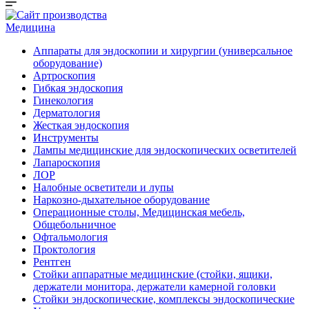
Медицина
Аппараты для эндоскопии и хирургии (универсальное
оборудование)
Артроскопия
Гибкая эндоскопия
Гинекология
Дерматология
Жесткая эндоскопия
Инструменты
Лампы медицинские для эндоскопических осветителей
Лапароскопия
ЛОР
Налобные осветители и лупы
Наркозно-дыхательное оборудование
Операционные столы, Медицинская мебель,
Общебольничное
Офтальмология
Проктология
Рентген
Стойки аппаратные медицинские (стойки, ящики,
держатели монитора, держатели камерной головки
Стойки эндоскопические, комплексы эндоскопические