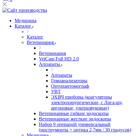
Медицина
Каталог
Каталог
Ветеринария
Ветеринария
VetCam Full HD 2.0
Аппараты
Аппараты
Гемоанализаторы
Ортопантомограф
УВТ
ЭХВЧ приборы (коагуляторы
электрохирургические, с Лига-шу,
аргоновые, ультразвуковые)
Ветеринарные гибкие эндоскопы
Ветеринарные жесткие эндоскопы
Набор 9 операций универсальный
(инструменты + оптика 2,7мм / 30 градусов)
Медицина