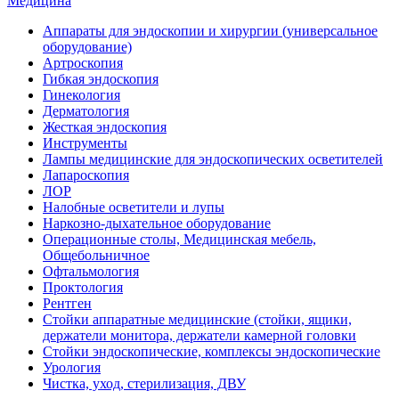
Медицина
Аппараты для эндоскопии и хирургии (универсальное
оборудование)
Артроскопия
Гибкая эндоскопия
Гинекология
Дерматология
Жесткая эндоскопия
Инструменты
Лампы медицинские для эндоскопических осветителей
Лапароскопия
ЛОР
Налобные осветители и лупы
Наркозно-дыхательное оборудование
Операционные столы, Медицинская мебель,
Общебольничное
Офтальмология
Проктология
Рентген
Стойки аппаратные медицинские (стойки, ящики,
держатели монитора, держатели камерной головки
Стойки эндоскопические, комплексы эндоскопические
Урология
Чистка, уход, стерилизация, ДВУ