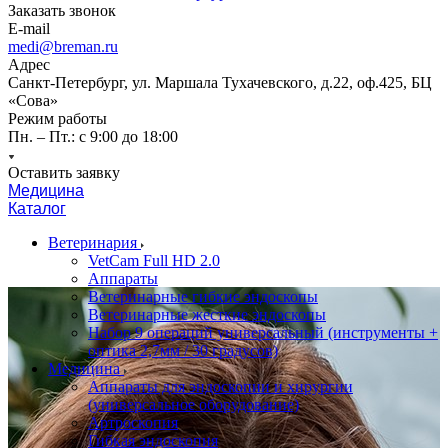
Заказать звонок
E-mail
medi@breman.ru
Адрес
Санкт-Петербург, ул. Маршала Тухачевского, д.22, оф.425, БЦ
«Сова»
Режим работы
Пн. – Пт.: с 9:00 до 18:00
Оставить заявку
Медицина
Каталог
Ветеринария
VetCam Full HD 2.0
Аппараты
Ветеринарные гибкие эндоскопы
Ветеринарные жесткие эндоскопы
Набор 9 операций универсальный (инструменты +
оптика 2,7мм / 30 градусов)
Медицина
Аппараты для эндоскопии и хирургии
(универсальное оборудование)
Артроскопия
Гибкая эндоскопия