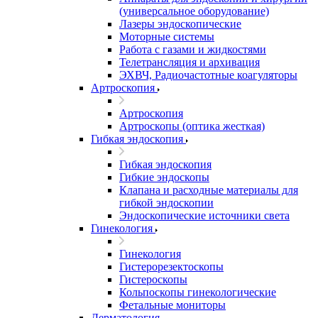
(универсальное оборудование)
Лазеры эндоскопические
Моторные системы
Работа с газами и жидкостями
Телетрансляция и архивация
ЭХВЧ, Радиочастотные коагуляторы
Артроскопия
Артроскопия
Артроскопы (оптика жесткая)
Гибкая эндоскопия
Гибкая эндоскопия
Гибкие эндоскопы
Клапана и расходные материалы для
гибкой эндоскопии
Эндоскопические источники света
Гинекология
Гинекология
Гистерорезектоскопы
Гистероскопы
Кольпоскопы гинекологические
Фетальные мониторы
Дерматология