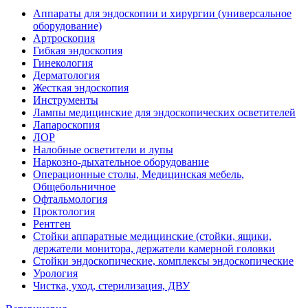
Аппараты для эндоскопии и хирургии (универсальное
оборудование)
Артроскопия
Гибкая эндоскопия
Гинекология
Дерматология
Жесткая эндоскопия
Инструменты
Лампы медицинские для эндоскопических осветителей
Лапароскопия
ЛОР
Налобные осветители и лупы
Наркозно-дыхательное оборудование
Операционные столы, Медицинская мебель,
Общебольничное
Офтальмология
Проктология
Рентген
Стойки аппаратные медицинские (стойки, ящики,
держатели монитора, держатели камерной головки
Стойки эндоскопические, комплексы эндоскопические
Урология
Чистка, уход, стерилизация, ДВУ