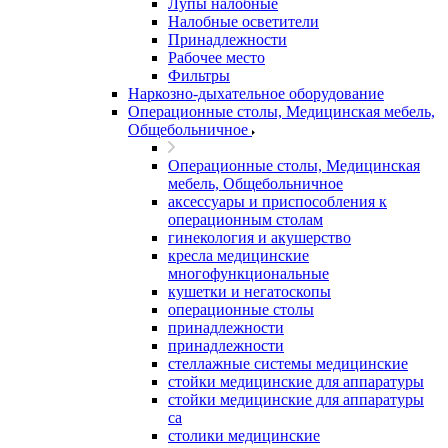
Лупы налобные
Налобные осветители
Принадлежности
Рабочее место
Фильтры
Наркозно-дыхательное оборудование
Операционные столы, Медицинская мебель,
Общебольничное
Операционные столы, Медицинская
мебель, Общебольничное
аксессуары и приспособления к
операционным столам
гинекология и акушерство
кресла медицинские
многофункциональные
кушетки и негатоскопы
операционные столы
принадлежности
принадлежности
стеллажные системы медицинские
стойки медицинские для аппаратуры
стойки медицинские для аппаратуры
са
столики медицинские