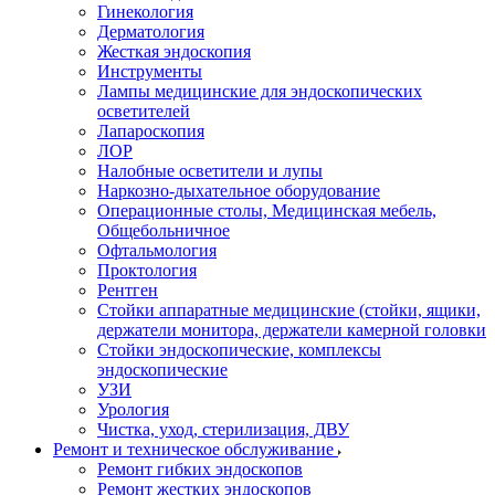
Гинекология
Дерматология
Жесткая эндоскопия
Инструменты
Лампы медицинские для эндоскопических
осветителей
Лапароскопия
ЛОР
Налобные осветители и лупы
Наркозно-дыхательное оборудование
Операционные столы, Медицинская мебель,
Общебольничное
Офтальмология
Проктология
Рентген
Стойки аппаратные медицинские (стойки, ящики,
держатели монитора, держатели камерной головки
Стойки эндоскопические, комплексы
эндоскопические
УЗИ
Урология
Чистка, уход, стерилизация, ДВУ
Ремонт и техническое обслуживание
Ремонт гибких эндоскопов
Ремонт жестких эндоскопов