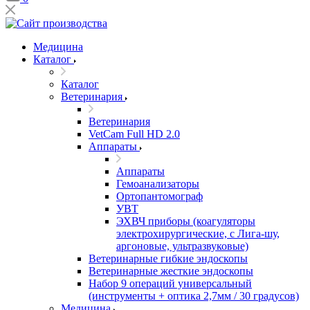
Медицина
Каталог
Каталог
Ветеринария
Ветеринария
VetCam Full HD 2.0
Аппараты
Аппараты
Гемоанализаторы
Ортопантомограф
УВТ
ЭХВЧ приборы (коагуляторы
электрохирургические, с Лига-шу,
аргоновые, ультразвуковые)
Ветеринарные гибкие эндоскопы
Ветеринарные жесткие эндоскопы
Набор 9 операций универсальный
(инструменты + оптика 2,7мм / 30 градусов)
Медицина