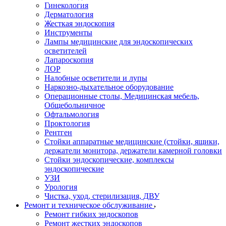
Гинекология
Дерматология
Жесткая эндоскопия
Инструменты
Лампы медицинские для эндоскопических
осветителей
Лапароскопия
ЛОР
Налобные осветители и лупы
Наркозно-дыхательное оборудование
Операционные столы, Медицинская мебель,
Общебольничное
Офтальмология
Проктология
Рентген
Стойки аппаратные медицинские (стойки, ящики,
держатели монитора, держатели камерной головки
Стойки эндоскопические, комплексы
эндоскопические
УЗИ
Урология
Чистка, уход, стерилизация, ДВУ
Ремонт и техническое обслуживание
Ремонт гибких эндоскопов
Ремонт жестких эндоскопов