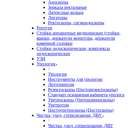
Аноскопы
Зеркала ректальные
Латексные кольца
Лигаторы
Ректоскопы, сигмоидоскопы
Рентген
Стойки аппаратные медицинские (стойки,
ящики, держатели монитора, держатели
камерной головки
Стойки эндоскопические, комплексы
эндоскопические
УЗИ
Урология
Урология
Инструменты для урологии
Литотрипсия
Резектоскопы (Цисторезектоскопы)
Стандарт оснащения кабинета уролога
Уретроскопы (Уретерореноскопы)
Уретротом
Цистоуретроскопы (Цистоскопы)
Чистка, уход, стерилизация, ДВУ
Чистка, уход, стерилизация, ДВУ