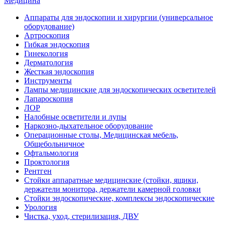
Медицина
Аппараты для эндоскопии и хирургии (универсальное
оборудование)
Артроскопия
Гибкая эндоскопия
Гинекология
Дерматология
Жесткая эндоскопия
Инструменты
Лампы медицинские для эндоскопических осветителей
Лапароскопия
ЛОР
Налобные осветители и лупы
Наркозно-дыхательное оборудование
Операционные столы, Медицинская мебель,
Общебольничное
Офтальмология
Проктология
Рентген
Стойки аппаратные медицинские (стойки, ящики,
держатели монитора, держатели камерной головки
Стойки эндоскопические, комплексы эндоскопические
Урология
Чистка, уход, стерилизация, ДВУ