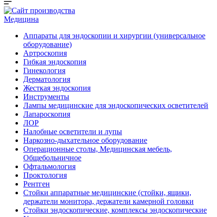
Медицина
Аппараты для эндоскопии и хирургии (универсальное
оборудование)
Артроскопия
Гибкая эндоскопия
Гинекология
Дерматология
Жесткая эндоскопия
Инструменты
Лампы медицинские для эндоскопических осветителей
Лапароскопия
ЛОР
Налобные осветители и лупы
Наркозно-дыхательное оборудование
Операционные столы, Медицинская мебель,
Общебольничное
Офтальмология
Проктология
Рентген
Стойки аппаратные медицинские (стойки, ящики,
держатели монитора, держатели камерной головки
Стойки эндоскопические, комплексы эндоскопические