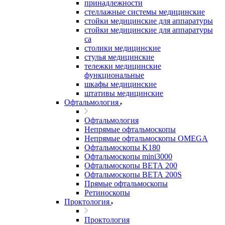
принадлежности
стеллажные системы медицинские
стойки медицинские для аппаратуры
стойки медицинские для аппаратуры
са
столики медицинские
стулья медицинские
тележки медицинские
функциональные
шкафы медицинские
штативы медицинские
Офтальмология
Офтальмология
Непрямые офтальмоскопы
Непрямые офтальмоскопы OMEGA
Офтальмоскопы K180
Офтальмоскопы mini3000
Офтальмоскопы ВЕТА 200
Офтальмоскопы ВЕТА 200S
Прямые офтальмоскопы
Ретиноскопы
Проктология
Проктология