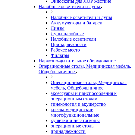
Эндоскопы для ЛОР жесткие
Налобные осветители и лупы
Налобные осветители и лупы
Аккумуляторы и батареи
Линзы
Лупы налобные
Налобные осветители
Принадлежности
Рабочее место
Фильтры
Наркозно-дыхательное оборудование
Операционные столы, Медицинская мебель,
Общебольничное
Операционные столы, Медицинская
мебель, Общебольничное
аксессуары и приспособления к
операционным столам
гинекология и акушерство
кресла медицинские
многофункциональные
кушетки и негатоскопы
операционные столы
принадлежности