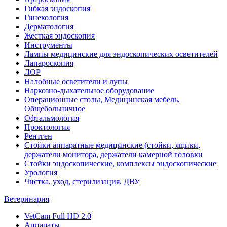
Гибкая эндоскопия
Гинекология
Дерматология
Жесткая эндоскопия
Инструменты
Лампы медицинские для эндоскопических осветителей
Лапароскопия
ЛОР
Налобные осветители и лупы
Наркозно-дыхательное оборудование
Операционные столы, Медицинская мебель,
Общебольничное
Офтальмология
Проктология
Рентген
Стойки аппаратные медицинские (стойки, ящики,
держатели монитора, держатели камерной головки
Стойки эндоскопические, комплексы эндоскопические
Урология
Чистка, уход, стерилизация, ДВУ
Ветеринария
VetCam Full HD 2.0
Аппараты