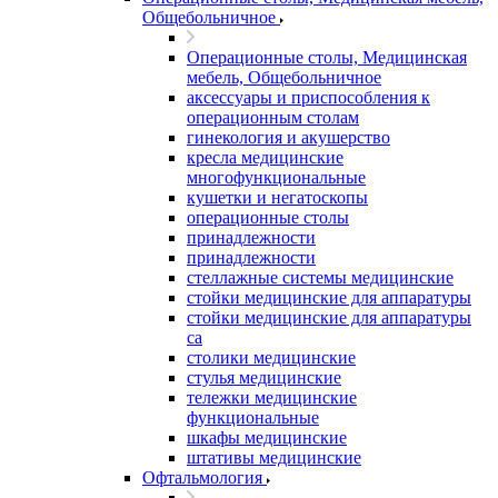
Общебольничное
Операционные столы, Медицинская
мебель, Общебольничное
аксессуары и приспособления к
операционным столам
гинекология и акушерство
кресла медицинские
многофункциональные
кушетки и негатоскопы
операционные столы
принадлежности
принадлежности
стеллажные системы медицинские
стойки медицинские для аппаратуры
стойки медицинские для аппаратуры
са
столики медицинские
стулья медицинские
тележки медицинские
функциональные
шкафы медицинские
штативы медицинские
Офтальмология