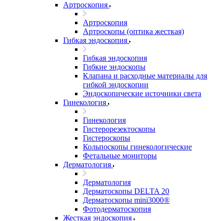
Артроскопия
Артроскопия
Артроскопы (оптика жесткая)
Гибкая эндоскопия
Гибкая эндоскопия
Гибкие эндоскопы
Клапана и расходные материалы для
гибкой эндоскопии
Эндоскопические источники света
Гинекология
Гинекология
Гистерорезектоскопы
Гистероскопы
Кольпоскопы гинекологические
Фетальные мониторы
Дерматология
Дерматология
Дерматоскопы DELTA 20
Дерматоскопы mini3000®
Фотодерматоскопия
Жесткая эндоскопия