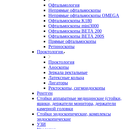
Офтальмология
Непрямые офтальмоскопы
Непрямые офтальмоскопы OMEGA
Офтальмоскопы K180
Офтальмоскопы mini3000
Офтальмоскопы ВЕТА 200
Офтальмоскопы ВЕТА 200S
Прямые офтальмоскопы
Ретиноскопы
Проктология
Проктология
Аноскопы
Зеркала ректальные
Латексные кольца
Лигаторы
Ректоскопы, сигмоидоскопы
Рентген
Стойки аппаратные медицинские (стойки,
ящики, держатели монитора, держатели
камерной головки
Стойки эндоскопические, комплексы
эндоскопические
УЗИ