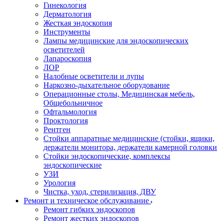
Гинекология
Дерматология
Жесткая эндоскопия
Инструменты
Лампы медицинские для эндоскопических
осветителей
Лапароскопия
ЛОР
Налобные осветители и лупы
Наркозно-дыхательное оборудование
Операционные столы, Медицинская мебель,
Общебольничное
Офтальмология
Проктология
Рентген
Стойки аппаратные медицинские (стойки, ящики,
держатели монитора, держатели камерной головки
Стойки эндоскопические, комплексы
эндоскопические
УЗИ
Урология
Чистка, уход, стерилизация, ДВУ
Ремонт и техническое обслуживание
Ремонт гибких эндоскопов
Ремонт жестких эндоскопов