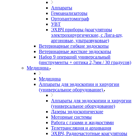
Аппараты
Гемоанализаторы
Ортопантомограф
УВТ
ЭХВЧ приборы (коагуляторы
электрохирургические, с Лига-шу,
аргоновые, ультразвуковые)
Ветеринарные гибкие эндоскопы
Ветеринарные жесткие эндоскопы
Набор 9 операций универсальный
(инструменты + оптика 2,7мм / 30 градусов)
Медицина
Медицина
Аппараты для эндоскопии и хирургии
(универсальное оборудование)
Аппараты для эндоскопии и хирургии
(универсальное оборудование)
Лазеры эндоскопические
Моторные системы
Работа с газами и жидкостями
Телетрансляция и архивация
ЭХВЧ, Радиочастотные коагуляторы