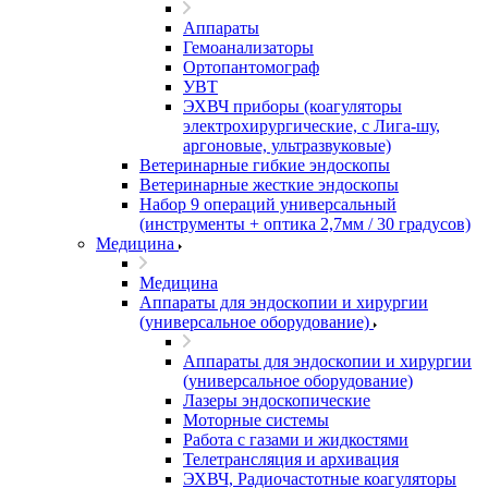
Аппараты
Гемоанализаторы
Ортопантомограф
УВТ
ЭХВЧ приборы (коагуляторы
электрохирургические, с Лига-шу,
аргоновые, ультразвуковые)
Ветеринарные гибкие эндоскопы
Ветеринарные жесткие эндоскопы
Набор 9 операций универсальный
(инструменты + оптика 2,7мм / 30 градусов)
Медицина
Медицина
Аппараты для эндоскопии и хирургии
(универсальное оборудование)
Аппараты для эндоскопии и хирургии
(универсальное оборудование)
Лазеры эндоскопические
Моторные системы
Работа с газами и жидкостями
Телетрансляция и архивация
ЭХВЧ, Радиочастотные коагуляторы