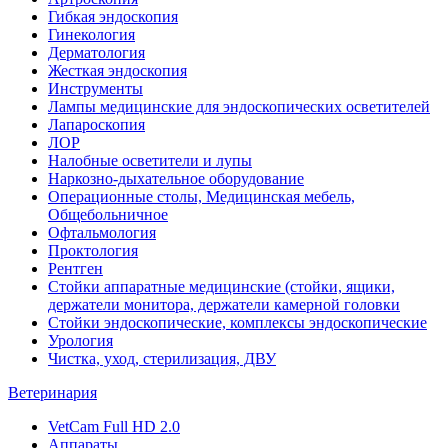
Гибкая эндоскопия
Гинекология
Дерматология
Жесткая эндоскопия
Инструменты
Лампы медицинские для эндоскопических осветителей
Лапароскопия
ЛОР
Налобные осветители и лупы
Наркозно-дыхательное оборудование
Операционные столы, Медицинская мебель,
Общебольничное
Офтальмология
Проктология
Рентген
Стойки аппаратные медицинские (стойки, ящики,
держатели монитора, держатели камерной головки
Стойки эндоскопические, комплексы эндоскопические
Урология
Чистка, уход, стерилизация, ДВУ
Ветеринария
VetCam Full HD 2.0
Аппараты