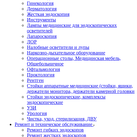
Гинекология
Дерматология
Жесткая эндоскопия
Инструменты
Лампы медицинские для эндоскопических
осветителей
Лапароскопия
ЛОР
Налобные осветители и лупы
Наркозно-дыхательное оборудование
Операционные столы, Медицинская мебель,
Общебольничное
Офтальмология
Проктология
Рентген
Стойки аппаратные медицинские (стойки, ящики,
держатели монитора, держатели камерной головки
Стойки эндоскопические, комплексы
эндоскопические
УЗИ
Урология
Чистка, уход, стерилизация, ДВУ
Ремонт и техническое обслуживание
Ремонт гибких эндоскопов
Ремонт жестких эндоскопов