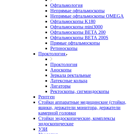
Офтальмология
Непрямые офтальмоскопы
Непрямые офтальмоскопы OMEGA
Офтальмоскопы K180
Офтальмоскопы mini3000
Офтальмоскопы ВЕТА 200
Офтальмоскопы ВЕТА 200S
Прямые офтальмоскопы
Ретиноскопы
Проктология
Проктология
Аноскопы
Зеркала ректальные
Латексные кольца
Лигаторы
Ректоскопы, сигмоидоскопы
Рентген
Стойки аппаратные медицинские (стойки,
ящики, держатели монитора, держатели
камерной головки
Стойки эндоскопические, комплексы
эндоскопические
УЗИ