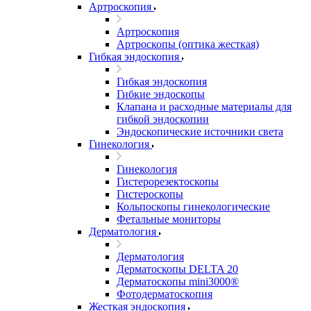
Артроскопия
Артроскопия
Артроскопы (оптика жесткая)
Гибкая эндоскопия
Гибкая эндоскопия
Гибкие эндоскопы
Клапана и расходные материалы для
гибкой эндоскопии
Эндоскопические источники света
Гинекология
Гинекология
Гистерорезектоскопы
Гистероскопы
Кольпоскопы гинекологические
Фетальные мониторы
Дерматология
Дерматология
Дерматоскопы DELTA 20
Дерматоскопы mini3000®
Фотодерматоскопия
Жесткая эндоскопия