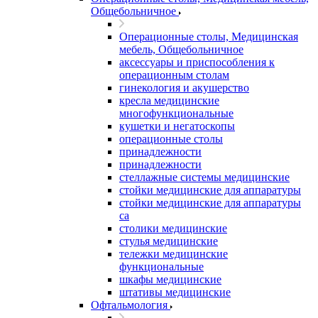
Общебольничное
Операционные столы, Медицинская
мебель, Общебольничное
аксессуары и приспособления к
операционным столам
гинекология и акушерство
кресла медицинские
многофункциональные
кушетки и негатоскопы
операционные столы
принадлежности
принадлежности
стеллажные системы медицинские
стойки медицинские для аппаратуры
стойки медицинские для аппаратуры
са
столики медицинские
стулья медицинские
тележки медицинские
функциональные
шкафы медицинские
штативы медицинские
Офтальмология