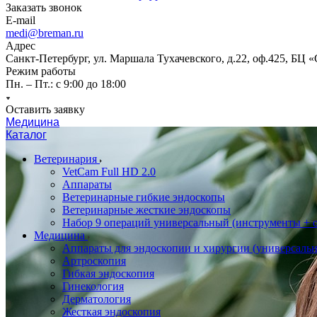
Заказать звонок
E-mail
medi@breman.ru
Адрес
Санкт-Петербург, ул. Маршала Тухачевского, д.22, оф.425, БЦ 
Режим работы
Пн. – Пт.: с 9:00 до 18:00
Оставить заявку
Медицина
Каталог
Ветеринария
VetCam Full HD 2.0
Аппараты
Ветеринарные гибкие эндоскопы
Ветеринарные жесткие эндоскопы
Набор 9 операций универсальный (инструменты + оп
Медицина
Аппараты для эндоскопии и хирургии (универсальн
Артроскопия
Гибкая эндоскопия
Гинекология
Дерматология
Жесткая эндоскопия