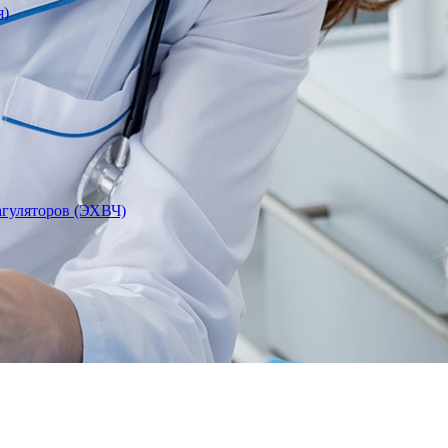
я)
агуляторов (ЭХВЧ)