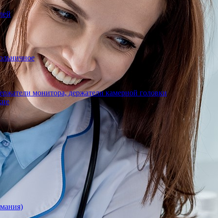
лей
ольничное
ержатели монитора, держатели камерной головки
кие
рмания)