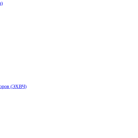
я)
торов (ЭХВЧ)