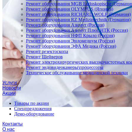
Ремонт оборудования MGB Endoskopische (Германи
Ремонт оборудования OLYMPUS (Япония)
Ремонт оборудования RICHARD WOLF (Германия)
Ремонт оборудования RZ Medizintechnik (Германия)
Ремонт оборудования Азимут (Россия)
Ремонт оборудования Азимут Плюс НТК (Россия)
Ремонт оборудования НФП Крыло (Россия)
Ремонт оборудования Эндомедиум (Россия)
Ремонт оборудования ЭФА Медика (Россия)
Ремонт резектоскопа
Ремонт Шейверов
Ремонт электрохирургических высокочастотных ко
Ремонт эндовидеокамеры\процессоры
Техническое обслуживание медицинской техники
Услуги
Новости
Акции
Товары по акции
Спецпредложения
Демо-оборудование
Контакты
О нас