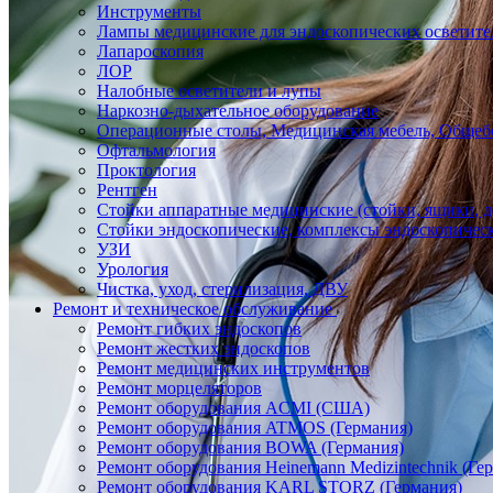
Инструменты
Лампы медицинские для эндоскопических осветите
Лапароскопия
ЛОР
Налобные осветители и лупы
Наркозно-дыхательное оборудование
Операционные столы, Медицинская мебель, Общеб
Офтальмология
Проктология
Рентген
Стойки аппаратные медицинские (стойки, ящики, д
Стойки эндоскопические, комплексы эндоскопичес
УЗИ
Урология
Чистка, уход, стерилизация, ДВУ
Ремонт и техническое обслуживание
Ремонт гибких эндоскопов
Ремонт жестких эндоскопов
Ремонт медицинских инструментов
Ремонт морцеляторов
Ремонт оборудования ACMI (США)
Ремонт оборудования ATMOS (Германия)
Ремонт оборудования BOWA (Германия)
Ремонт оборудования Heinemann Medizintechnik (Ге
Ремонт оборудования KARL STORZ (Германия)