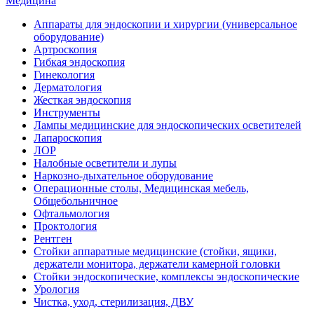
Медицина
Аппараты для эндоскопии и хирургии (универсальное
оборудование)
Артроскопия
Гибкая эндоскопия
Гинекология
Дерматология
Жесткая эндоскопия
Инструменты
Лампы медицинские для эндоскопических осветителей
Лапароскопия
ЛОР
Налобные осветители и лупы
Наркозно-дыхательное оборудование
Операционные столы, Медицинская мебель,
Общебольничное
Офтальмология
Проктология
Рентген
Стойки аппаратные медицинские (стойки, ящики,
держатели монитора, держатели камерной головки
Стойки эндоскопические, комплексы эндоскопические
Урология
Чистка, уход, стерилизация, ДВУ