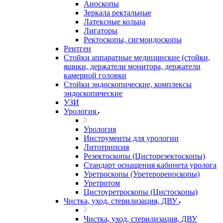
Аноскопы
Зеркала ректальные
Латексные кольца
Лигаторы
Ректоскопы, сигмоидоскопы
Рентген
Стойки аппаратные медицинские (стойки,
ящики, держатели монитора, держатели
камерной головки
Стойки эндоскопические, комплексы
эндоскопические
УЗИ
Урология
Урология
Инструменты для урологии
Литотрипсия
Резектоскопы (Цисторезектоскопы)
Стандарт оснащения кабинета уролога
Уретроскопы (Уретерореноскопы)
Уретротом
Цистоуретроскопы (Цистоскопы)
Чистка, уход, стерилизация, ДВУ
Чистка, уход, стерилизация, ДВУ