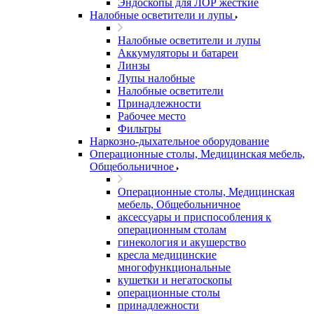
Эндоскопы для ЛОР жесткие
Налобные осветители и лупы
Налобные осветители и лупы
Аккумуляторы и батареи
Линзы
Лупы налобные
Налобные осветители
Принадлежности
Рабочее место
Фильтры
Наркозно-дыхательное оборудование
Операционные столы, Медицинская мебель,
Общебольничное
Операционные столы, Медицинская
мебель, Общебольничное
аксессуары и приспособления к
операционным столам
гинекология и акушерство
кресла медицинские
многофункциональные
кушетки и негатоскопы
операционные столы
принадлежности