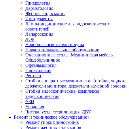
Гинекология
Дерматология
Жесткая эндоскопия
Инструменты
Лампы медицинские для эндоскопических
осветителей
Лапароскопия
ЛОР
Налобные осветители и лупы
Наркозно-дыхательное оборудование
Операционные столы, Медицинская мебель,
Общебольничное
Офтальмология
Проктология
Рентген
Стойки аппаратные медицинские (стойки, ящики,
держатели монитора, держатели камерной головки
Стойки эндоскопические, комплексы
эндоскопические
УЗИ
Урология
Чистка, уход, стерилизация, ДВУ
Ремонт и техническое обслуживание
Ремонт гибких эндоскопов
Ремонт жестких эндоскопов