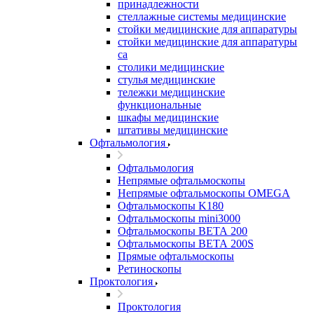
принадлежности
стеллажные системы медицинские
стойки медицинские для аппаратуры
стойки медицинские для аппаратуры
са
столики медицинские
стулья медицинские
тележки медицинские
функциональные
шкафы медицинские
штативы медицинские
Офтальмология
Офтальмология
Непрямые офтальмоскопы
Непрямые офтальмоскопы OMEGA
Офтальмоскопы K180
Офтальмоскопы mini3000
Офтальмоскопы ВЕТА 200
Офтальмоскопы ВЕТА 200S
Прямые офтальмоскопы
Ретиноскопы
Проктология
Проктология