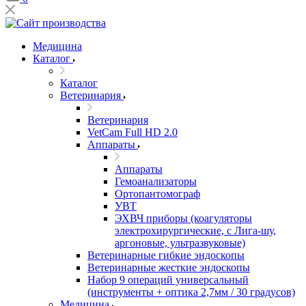
Медицина
Каталог
Каталог
Ветеринария
Ветеринария
VetCam Full HD 2.0
Аппараты
Аппараты
Гемоанализаторы
Ортопантомограф
УВТ
ЭХВЧ приборы (коагуляторы
электрохирургические, с Лига-шу,
аргоновые, ультразвуковые)
Ветеринарные гибкие эндоскопы
Ветеринарные жесткие эндоскопы
Набор 9 операций универсальный
(инструменты + оптика 2,7мм / 30 градусов)
Медицина