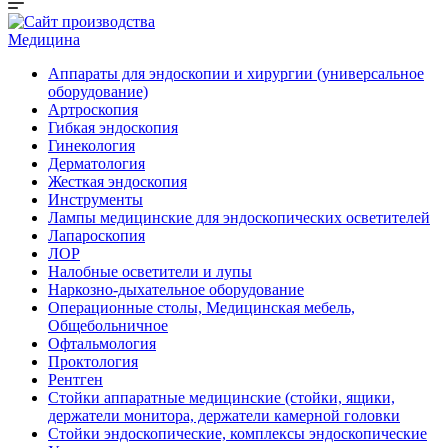
Медицина
Аппараты для эндоскопии и хирургии (универсальное
оборудование)
Артроскопия
Гибкая эндоскопия
Гинекология
Дерматология
Жесткая эндоскопия
Инструменты
Лампы медицинские для эндоскопических осветителей
Лапароскопия
ЛОР
Налобные осветители и лупы
Наркозно-дыхательное оборудование
Операционные столы, Медицинская мебель,
Общебольничное
Офтальмология
Проктология
Рентген
Стойки аппаратные медицинские (стойки, ящики,
держатели монитора, держатели камерной головки
Стойки эндоскопические, комплексы эндоскопические