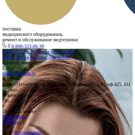
поставка
медицинского оборудования,
ремонт и обслуживание медтехники
8-800-333-06-39
8-800-333-06-39
Звонок бесплатный
8-812-336-54-66
Санкт-Петербург
Заказать звонок
E-mail
medi@breman.ru
Адрес
Санкт-Петербург, ул. Маршала Тухачевского, д.22, оф.425, БЦ
«Сова»
Режим работы
Пн. – Пт.: с 9:00 до 18:00
Оставить заявку
Медицина
Каталог
Ветеринария