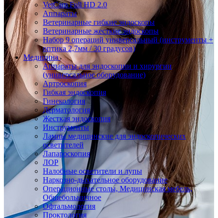
VetCam Full HD 2.0
Аппараты
Ветеринарные гибкие эндоскопы
Ветеринарные жесткие эндоскопы
Набор 9 операций универсальный (инструменты +
оптика 2,7мм / 30 градусов)
Медицина
Аппараты для эндоскопии и хирургии
(универсальное оборудование)
Артроскопия
Гибкая эндоскопия
Гинекология
Дерматология
Жесткая эндоскопия
Инструменты
Лампы медицинские для эндоскопических
осветителей
Лапароскопия
ЛОР
Налобные осветители и лупы
Наркозно-дыхательное оборудование
Операционные столы, Медицинская мебель,
Общебольничное
Офтальмология
Проктология