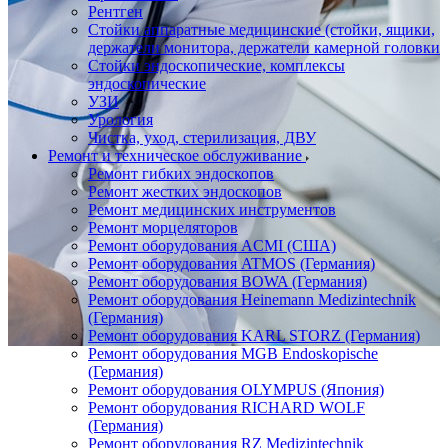
Рентген
Стойки аппаратные медицинские (стойки, ящики,
держатели монитора, держатели камерной головки
Стойки эндоскопические, комплексы
эндоскопические
УЗИ
Урология
Чистка, уход, стерилизация, ДВУ
Ремонт и техническое обслуживание
Ремонт гибких эндоскопов
Ремонт жестких эндоскопов
Ремонт медицинских инструментов
Ремонт морцеляторов
Ремонт оборудования ACMI (США)
Ремонт оборудования ATMOS (Германия)
Ремонт оборудования BOWA (Германия)
Ремонт оборудования Heinemann Medizintechnik
(Германия)
Ремонт оборудования KARL STORZ (Германия)
Ремонт оборудования MGB Endoskopische
(Германия)
Ремонт оборудования OLYMPUS (Япония)
Ремонт оборудования RICHARD WOLF
(Германия)
Ремонт оборудования RZ Medizintechnik