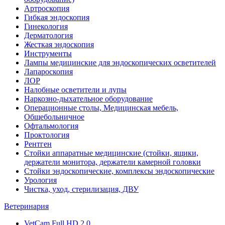
Артроскопия
Гибкая эндоскопия
Гинекология
Дерматология
Жесткая эндоскопия
Инструменты
Лампы медицинские для эндоскопических осветителей
Лапароскопия
ЛОР
Налобные осветители и лупы
Наркозно-дыхательное оборудование
Операционные столы, Медицинская мебель,
Общебольничное
Офтальмология
Проктология
Рентген
Стойки аппаратные медицинские (стойки, ящики,
держатели монитора, держатели камерной головки
Стойки эндоскопические, комплексы эндоскопические
Урология
Чистка, уход, стерилизация, ДВУ
Ветеринария
VetCam Full HD 2.0