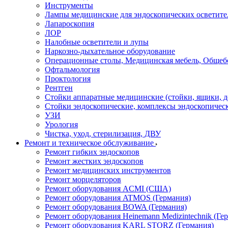
Инструменты
Лампы медицинские для эндоскопических осветите
Лапароскопия
ЛОР
Налобные осветители и лупы
Наркозно-дыхательное оборудование
Операционные столы, Медицинская мебель, Общеб
Офтальмология
Проктология
Рентген
Стойки аппаратные медицинские (стойки, ящики, д
Стойки эндоскопические, комплексы эндоскопичес
УЗИ
Урология
Чистка, уход, стерилизация, ДВУ
Ремонт и техническое обслуживание
Ремонт гибких эндоскопов
Ремонт жестких эндоскопов
Ремонт медицинских инструментов
Ремонт морцеляторов
Ремонт оборудования ACMI (США)
Ремонт оборудования ATMOS (Германия)
Ремонт оборудования BOWA (Германия)
Ремонт оборудования Heinemann Medizintechnik (Ге
Ремонт оборудования KARL STORZ (Германия)