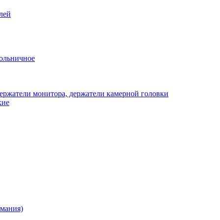
лей
ольничное
ержатели монитора, держатели камерной головки
кие
рмания)