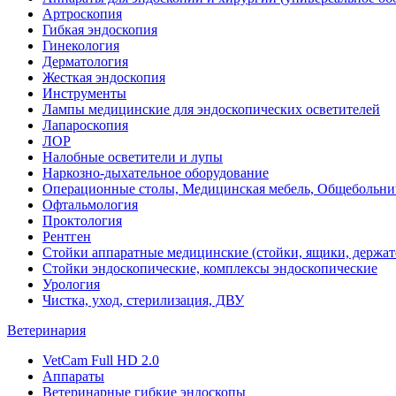
Артроскопия
Гибкая эндоскопия
Гинекология
Дерматология
Жесткая эндоскопия
Инструменты
Лампы медицинские для эндоскопических осветителей
Лапароскопия
ЛОР
Налобные осветители и лупы
Наркозно-дыхательное оборудование
Операционные столы, Медицинская мебель, Общебольни
Офтальмология
Проктология
Рентген
Стойки аппаратные медицинские (стойки, ящики, держат
Стойки эндоскопические, комплексы эндоскопические
Урология
Чистка, уход, стерилизация, ДВУ
Ветеринария
VetCam Full HD 2.0
Аппараты
Ветеринарные гибкие эндоскопы