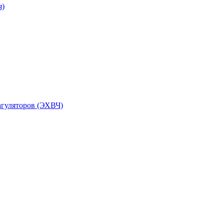
я)
агуляторов (ЭХВЧ)