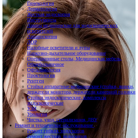
Гинекология
Дерматология
Жесткая эндоскопия
Инструменты
Лампы медицинские для эндоскопических
осветителей
Лапароскопия
ЛОР
Налобные осветители и лупы
Наркозно-дыхательное оборудование
Операционные столы, Медицинская мебель,
Общебольничное
Офтальмология
Проктология
Рентген
Стойки аппаратные медицинские (стойки, ящики,
держатели монитора, держатели камерной головки
Стойки эндоскопические, комплексы
эндоскопические
УЗИ
Урология
Чистка, уход, стерилизация, ДВУ
Ремонт и техническое обслуживание
Ремонт гибких эндоскопов
Ремонт жестких эндоскопов