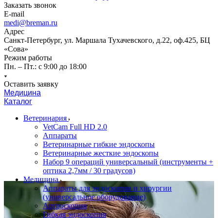
Заказать звонок
E-mail
medi@breman.ru
Адрес
Санкт-Петербург, ул. Маршала Тухачевского, д.22, оф.425, БЦ
«Сова»
Режим работы
Пн. – Пт.: с 9:00 до 18:00
Оставить заявку
Медицина
Каталог
Ветеринария
VetCam Full HD 2.0
Аппараты
Ветеринарные гибкие эндоскопы
Ветеринарные жесткие эндоскопы
Набор 9 операций универсальный (инструменты +
оптика 2,7мм / 30 градусов)
Медицина
Аппараты для эндоскопии и хирургии
(универсальное оборудование)
Артроскопия
Гибкая эндоскопия