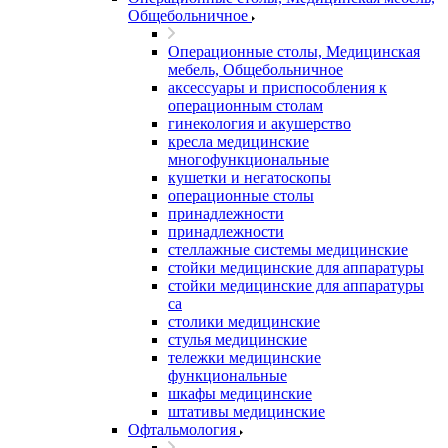
Общебольничное
Операционные столы, Медицинская
мебель, Общебольничное
аксессуары и приспособления к
операционным столам
гинекология и акушерство
кресла медицинские
многофункциональные
кушетки и негатоскопы
операционные столы
принадлежности
принадлежности
стеллажные системы медицинские
стойки медицинские для аппаратуры
стойки медицинские для аппаратуры
са
столики медицинские
стулья медицинские
тележки медицинские
функциональные
шкафы медицинские
штативы медицинские
Офтальмология