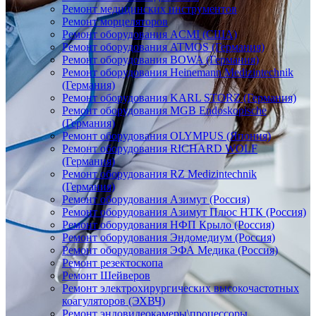
Ремонт медицинских инструментов
Ремонт морцеляторов
Ремонт оборудования ACMI (США)
Ремонт оборудования ATMOS (Германия)
Ремонт оборудования BOWA (Германия)
Ремонт оборудования Heinemann Medizintechnik
(Германия)
Ремонт оборудования KARL STORZ (Германия)
Ремонт оборудования MGB Endoskopische
(Германия)
Ремонт оборудования OLYMPUS (Япония)
Ремонт оборудования RICHARD WOLF
(Германия)
Ремонт оборудования RZ Medizintechnik
(Германия)
Ремонт оборудования Азимут (Россия)
Ремонт оборудования Азимут Плюс НТК (Россия)
Ремонт оборудования НФП Крыло (Россия)
Ремонт оборудования Эндомедиум (Россия)
Ремонт оборудования ЭФА Медика (Россия)
Ремонт резектоскопа
Ремонт Шейверов
Ремонт электрохирургических высокочастотных
коагуляторов (ЭХВЧ)
Ремонт эндовидеокамеры\процессоры