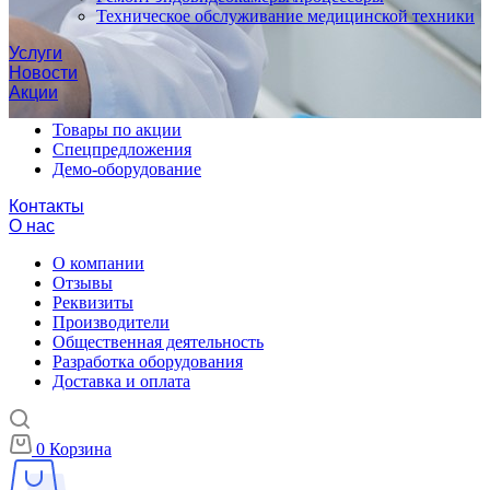
Техническое обслуживание медицинской техники
Услуги
Новости
Акции
Товары по акции
Спецпредложения
Демо-оборудование
Контакты
О нас
О компании
Отзывы
Реквизиты
Производители
Общественная деятельность
Разработка оборудования
Доставка и оплата
0
Корзина