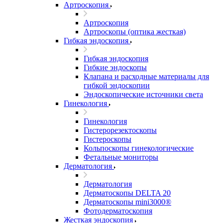
Артроскопия
Артроскопия
Артроскопы (оптика жесткая)
Гибкая эндоскопия
Гибкая эндоскопия
Гибкие эндоскопы
Клапана и расходные материалы для
гибкой эндоскопии
Эндоскопические источники света
Гинекология
Гинекология
Гистерорезектоскопы
Гистероскопы
Кольпоскопы гинекологические
Фетальные мониторы
Дерматология
Дерматология
Дерматоскопы DELTA 20
Дерматоскопы mini3000®
Фотодерматоскопия
Жесткая эндоскопия