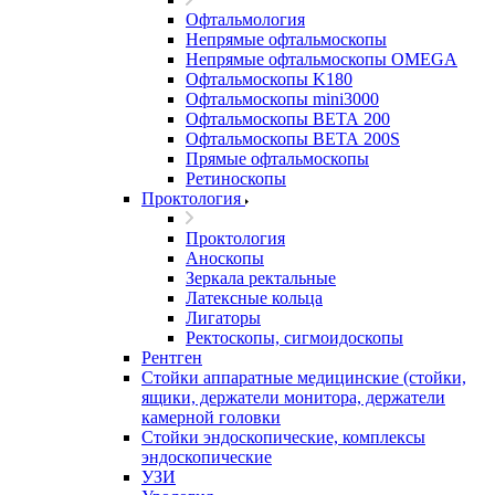
Офтальмология
Непрямые офтальмоскопы
Непрямые офтальмоскопы OMEGA
Офтальмоскопы K180
Офтальмоскопы mini3000
Офтальмоскопы ВЕТА 200
Офтальмоскопы ВЕТА 200S
Прямые офтальмоскопы
Ретиноскопы
Проктология
Проктология
Аноскопы
Зеркала ректальные
Латексные кольца
Лигаторы
Ректоскопы, сигмоидоскопы
Рентген
Стойки аппаратные медицинские (стойки,
ящики, держатели монитора, держатели
камерной головки
Стойки эндоскопические, комплексы
эндоскопические
УЗИ