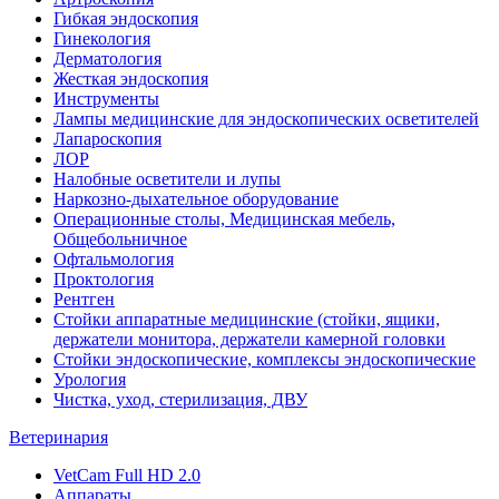
Гибкая эндоскопия
Гинекология
Дерматология
Жесткая эндоскопия
Инструменты
Лампы медицинские для эндоскопических осветителей
Лапароскопия
ЛОР
Налобные осветители и лупы
Наркозно-дыхательное оборудование
Операционные столы, Медицинская мебель,
Общебольничное
Офтальмология
Проктология
Рентген
Стойки аппаратные медицинские (стойки, ящики,
держатели монитора, держатели камерной головки
Стойки эндоскопические, комплексы эндоскопические
Урология
Чистка, уход, стерилизация, ДВУ
Ветеринария
VetCam Full HD 2.0
Аппараты