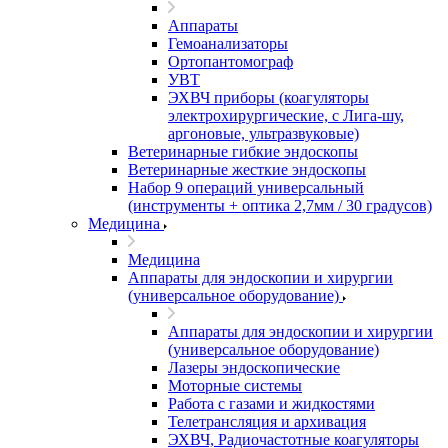
Аппараты
Гемоанализаторы
Ортопантомограф
УВТ
ЭХВЧ приборы (коагуляторы
электрохирургические, с Лига-шу,
аргоновые, ультразвуковые)
Ветеринарные гибкие эндоскопы
Ветеринарные жесткие эндоскопы
Набор 9 операций универсальный
(инструменты + оптика 2,7мм / 30 градусов)
Медицина
Медицина
Аппараты для эндоскопии и хирургии
(универсальное оборудование)
Аппараты для эндоскопии и хирургии
(универсальное оборудование)
Лазеры эндоскопические
Моторные системы
Работа с газами и жидкостями
Телетрансляция и архивация
ЭХВЧ, Радиочастотные коагуляторы