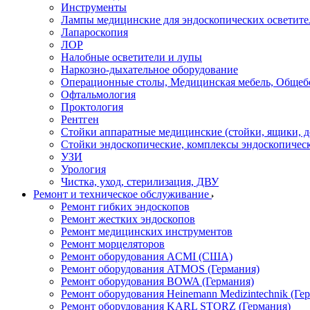
Инструменты
Лампы медицинские для эндоскопических осветите
Лапароскопия
ЛОР
Налобные осветители и лупы
Наркозно-дыхательное оборудование
Операционные столы, Медицинская мебель, Общеб
Офтальмология
Проктология
Рентген
Стойки аппаратные медицинские (стойки, ящики, д
Стойки эндоскопические, комплексы эндоскопичес
УЗИ
Урология
Чистка, уход, стерилизация, ДВУ
Ремонт и техническое обслуживание
Ремонт гибких эндоскопов
Ремонт жестких эндоскопов
Ремонт медицинских инструментов
Ремонт морцеляторов
Ремонт оборудования ACMI (США)
Ремонт оборудования ATMOS (Германия)
Ремонт оборудования BOWA (Германия)
Ремонт оборудования Heinemann Medizintechnik (Ге
Ремонт оборудования KARL STORZ (Германия)