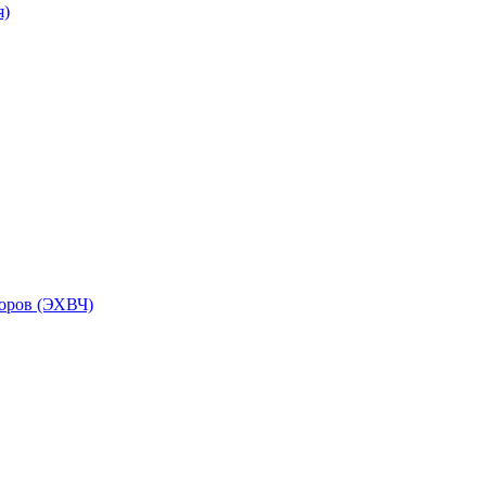
я)
торов (ЭХВЧ)