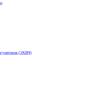
я)
агуляторов (ЭХВЧ)