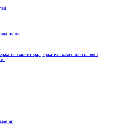
лей
ольничное
ержатели монитора, держатели камерной головки
кие
рмания)