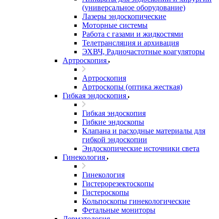
(универсальное оборудование)
Лазеры эндоскопические
Моторные системы
Работа с газами и жидкостями
Телетрансляция и архивация
ЭХВЧ, Радиочастотные коагуляторы
Артроскопия
Артроскопия
Артроскопы (оптика жесткая)
Гибкая эндоскопия
Гибкая эндоскопия
Гибкие эндоскопы
Клапана и расходные материалы для
гибкой эндоскопии
Эндоскопические источники света
Гинекология
Гинекология
Гистерорезектоскопы
Гистероскопы
Кольпоскопы гинекологические
Фетальные мониторы
Дерматология