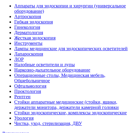
Аппараты для эндоскопии и хирургии (универсальное
оборудование)
Артроскопия
Гибкая эндоскопия
Гинекология
Дерматология
Жесткая эндоскопия
Инструменты
Лампы медицинские для эндоскопических осветителей
Лапароскопия
ЛОР
Налобные осветители и лупы
Наркозно-дыхательное оборудование
Операционные столы, Медицинская мебель,
Общебольничное
Офтальмология
Проктология
Рентген
Стойки аппаратные медицинские (стойки, ящики,
держатели монитора, держатели камерной головки
Стойки эндоскопические, комплексы эндоскопические
Урология
Чистка, уход, стерилизация, ДВУ