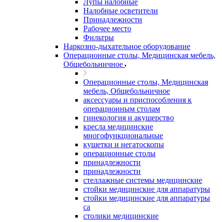
Лупы налобные
Налобные осветители
Принадлежности
Рабочее место
Фильтры
Наркозно-дыхательное оборудование
Операционные столы, Медицинская мебель,
Общебольничное
Операционные столы, Медицинская
мебель, Общебольничное
аксессуары и приспособления к
операционным столам
гинекология и акушерство
кресла медицинские
многофункциональные
кушетки и негатоскопы
операционные столы
принадлежности
принадлежности
стеллажные системы медицинские
стойки медицинские для аппаратуры
стойки медицинские для аппаратуры
са
столики медицинские