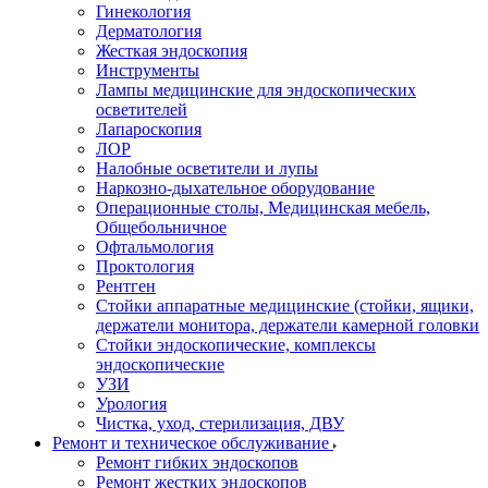
Гинекология
Дерматология
Жесткая эндоскопия
Инструменты
Лампы медицинские для эндоскопических
осветителей
Лапароскопия
ЛОР
Налобные осветители и лупы
Наркозно-дыхательное оборудование
Операционные столы, Медицинская мебель,
Общебольничное
Офтальмология
Проктология
Рентген
Стойки аппаратные медицинские (стойки, ящики,
держатели монитора, держатели камерной головки
Стойки эндоскопические, комплексы
эндоскопические
УЗИ
Урология
Чистка, уход, стерилизация, ДВУ
Ремонт и техническое обслуживание
Ремонт гибких эндоскопов
Ремонт жестких эндоскопов