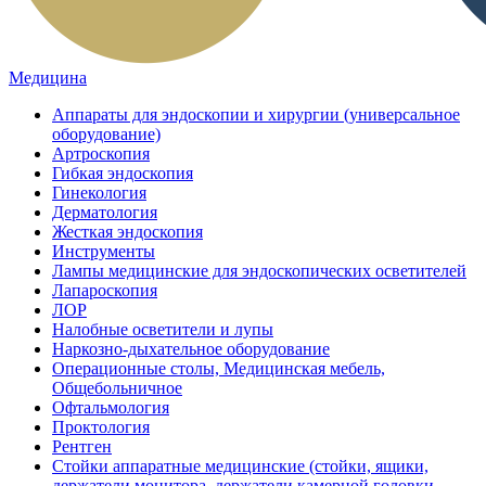
Медицина
Аппараты для эндоскопии и хирургии (универсальное
оборудование)
Артроскопия
Гибкая эндоскопия
Гинекология
Дерматология
Жесткая эндоскопия
Инструменты
Лампы медицинские для эндоскопических осветителей
Лапароскопия
ЛОР
Налобные осветители и лупы
Наркозно-дыхательное оборудование
Операционные столы, Медицинская мебель,
Общебольничное
Офтальмология
Проктология
Рентген
Стойки аппаратные медицинские (стойки, ящики,
держатели монитора, держатели камерной головки