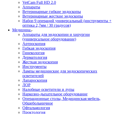
VetCam Full HD 2.0
Аппараты
Ветеринарные гибкие эндоскопы
Ветеринарные жесткие эндоскопы
Набор 9 операций универсальный (инструменты +
оптика 2,7мм / 30 градусов)
Медицина
Аппараты для эндоскопии и хирургии
(универсальное оборудование)
Артроскопия
Гибкая эндоскопия
Гинекология
Дерматология
Жесткая эндоскопия
Инструменты
Лампы медицинские для эндоскопических
осветителей
Лапароскопия
ЛОР
Налобные осветители и лупы
Наркозно-дыхательное оборудование
Операционные столы, Медицинская мебель,
Общебольничное
Офтальмология
Проктология