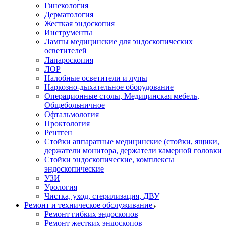
Гинекология
Дерматология
Жесткая эндоскопия
Инструменты
Лампы медицинские для эндоскопических
осветителей
Лапароскопия
ЛОР
Налобные осветители и лупы
Наркозно-дыхательное оборудование
Операционные столы, Медицинская мебель,
Общебольничное
Офтальмология
Проктология
Рентген
Стойки аппаратные медицинские (стойки, ящики,
держатели монитора, держатели камерной головки
Стойки эндоскопические, комплексы
эндоскопические
УЗИ
Урология
Чистка, уход, стерилизация, ДВУ
Ремонт и техническое обслуживание
Ремонт гибких эндоскопов
Ремонт жестких эндоскопов