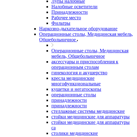
Лупы налобные
Налобные осветители
Принадлежности
Рабочее место
Фильтры
Наркозно-дыхательное оборудование
Операционные столы, Медицинская мебель,
Общебольничное
Операционные столы, Медицинская
мебель, Общебольничное
аксессуары и приспособления к
операционным столам
гинекология и акушерство
кресла медицинские
многофункциональные
кушетки и негатоскопы
операционные столы
принадлежности
принадлежности
стеллажные системы медицинские
стойки медицинские для аппаратуры
стойки медицинские для аппаратуры
са
столики медицинские