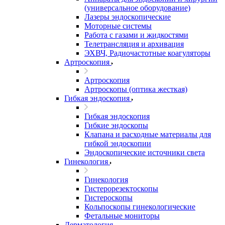
(универсальное оборудование)
Лазеры эндоскопические
Моторные системы
Работа с газами и жидкостями
Телетрансляция и архивация
ЭХВЧ, Радиочастотные коагуляторы
Артроскопия
Артроскопия
Артроскопы (оптика жесткая)
Гибкая эндоскопия
Гибкая эндоскопия
Гибкие эндоскопы
Клапана и расходные материалы для
гибкой эндоскопии
Эндоскопические источники света
Гинекология
Гинекология
Гистерорезектоскопы
Гистероскопы
Кольпоскопы гинекологические
Фетальные мониторы
Дерматология