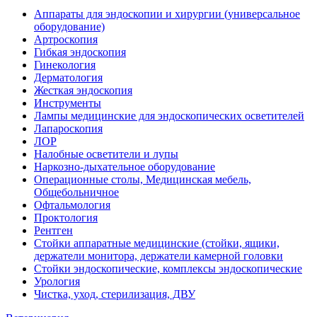
Аппараты для эндоскопии и хирургии (универсальное
оборудование)
Артроскопия
Гибкая эндоскопия
Гинекология
Дерматология
Жесткая эндоскопия
Инструменты
Лампы медицинские для эндоскопических осветителей
Лапароскопия
ЛОР
Налобные осветители и лупы
Наркозно-дыхательное оборудование
Операционные столы, Медицинская мебель,
Общебольничное
Офтальмология
Проктология
Рентген
Стойки аппаратные медицинские (стойки, ящики,
держатели монитора, держатели камерной головки
Стойки эндоскопические, комплексы эндоскопические
Урология
Чистка, уход, стерилизация, ДВУ