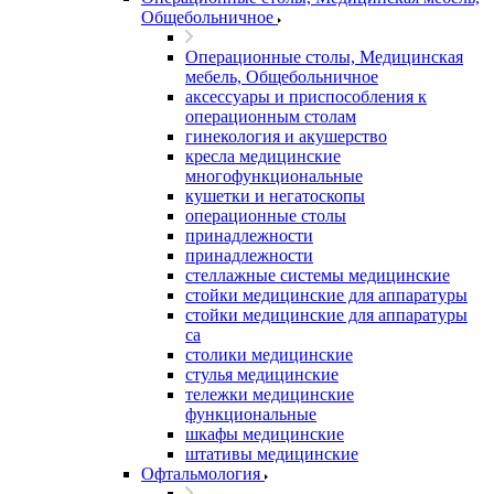
Общебольничное
Операционные столы, Медицинская
мебель, Общебольничное
аксессуары и приспособления к
операционным столам
гинекология и акушерство
кресла медицинские
многофункциональные
кушетки и негатоскопы
операционные столы
принадлежности
принадлежности
стеллажные системы медицинские
стойки медицинские для аппаратуры
стойки медицинские для аппаратуры
са
столики медицинские
стулья медицинские
тележки медицинские
функциональные
шкафы медицинские
штативы медицинские
Офтальмология