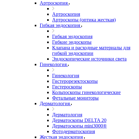
Артроскопия
Артроскопия
Артроскопы (оптика жесткая)
Гибкая эндоскопия
Гибкая эндоскопия
Гибкие эндоскопы
Клапана и расходные материалы для
гибкой эндоскопии
Эндоскопические источники света
Гинекология
Гинекология
Гистерорезектоскопы
Гистероскопы
Кольпоскопы гинекологические
Фетальные мониторы
Дерматология
Дерматология
Дерматоскопы DELTA 20
Дерматоскопы mini3000®
Фотодерматоскопия
Жесткая эндоскопия