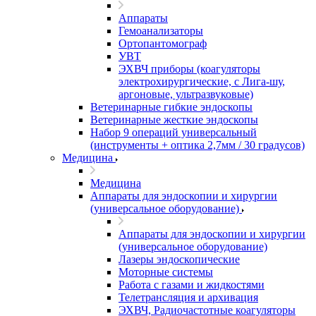
Аппараты
Гемоанализаторы
Ортопантомограф
УВТ
ЭХВЧ приборы (коагуляторы
электрохирургические, с Лига-шу,
аргоновые, ультразвуковые)
Ветеринарные гибкие эндоскопы
Ветеринарные жесткие эндоскопы
Набор 9 операций универсальный
(инструменты + оптика 2,7мм / 30 градусов)
Медицина
Медицина
Аппараты для эндоскопии и хирургии
(универсальное оборудование)
Аппараты для эндоскопии и хирургии
(универсальное оборудование)
Лазеры эндоскопические
Моторные системы
Работа с газами и жидкостями
Телетрансляция и архивация
ЭХВЧ, Радиочастотные коагуляторы