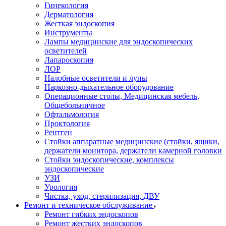
Гинекология
Дерматология
Жесткая эндоскопия
Инструменты
Лампы медицинские для эндоскопических
осветителей
Лапароскопия
ЛОР
Налобные осветители и лупы
Наркозно-дыхательное оборудование
Операционные столы, Медицинская мебель,
Общебольничное
Офтальмология
Проктология
Рентген
Стойки аппаратные медицинские (стойки, ящики,
держатели монитора, держатели камерной головки
Стойки эндоскопические, комплексы
эндоскопические
УЗИ
Урология
Чистка, уход, стерилизация, ДВУ
Ремонт и техническое обслуживание
Ремонт гибких эндоскопов
Ремонт жестких эндоскопов