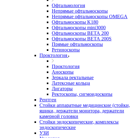
Офтальмология
Непрямые офтальмоскопы
Непрямые офтальмоскопы OMEGA
Офтальмоскопы K180
Офтальмоскопы mini3000
Офтальмоскопы ВЕТА 200
Офтальмоскопы ВЕТА 200S
Прямые офтальмоскопы
Ретиноскопы
Проктология
Проктология
Аноскопы
Зеркала ректальные
Латексные кольца
Лигаторы
Ректоскопы, сигмоидоскопы
Рентген
Стойки аппаратные медицинские (стойки,
ящики, держатели монитора, держатели
камерной головки
Стойки эндоскопические, комплексы
эндоскопические
УЗИ