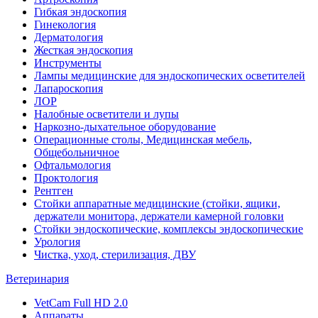
Гибкая эндоскопия
Гинекология
Дерматология
Жесткая эндоскопия
Инструменты
Лампы медицинские для эндоскопических осветителей
Лапароскопия
ЛОР
Налобные осветители и лупы
Наркозно-дыхательное оборудование
Операционные столы, Медицинская мебель,
Общебольничное
Офтальмология
Проктология
Рентген
Стойки аппаратные медицинские (стойки, ящики,
держатели монитора, держатели камерной головки
Стойки эндоскопические, комплексы эндоскопические
Урология
Чистка, уход, стерилизация, ДВУ
Ветеринария
VetCam Full HD 2.0
Аппараты