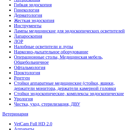
Гибкая эндоскопия
Гинекология
Дерматология
Жесткая эндоскопия
Инструменты
Лампы медицинские для эндоскопических осветителей
Лапароскопия
ЛОР
Налобные осветители и лупы
Наркозно-дыхательное оборудование
Операционные столы, Медицинская мебель,
Общебольничное
Офтальмология
Проктология
Рентген
Стойки аппаратные медицинские (стойки, ящики,
держатели монитора, держатели камерной головки
Стойки эндоскопические, комплексы эндоскопические
Урология
Чистка, уход, стерилизация, ДВУ
Ветеринария
VetCam Full HD 2.0
Аппараты