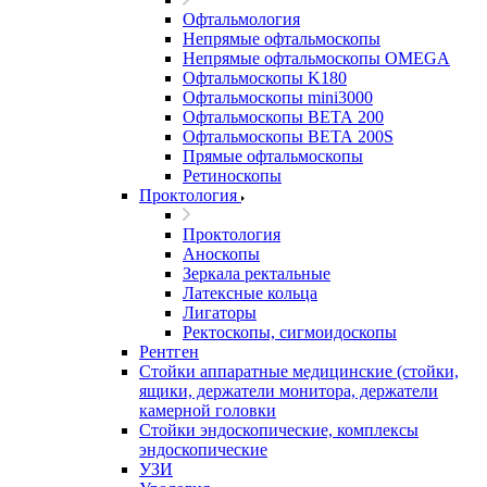
Офтальмология
Непрямые офтальмоскопы
Непрямые офтальмоскопы OMEGA
Офтальмоскопы K180
Офтальмоскопы mini3000
Офтальмоскопы ВЕТА 200
Офтальмоскопы ВЕТА 200S
Прямые офтальмоскопы
Ретиноскопы
Проктология
Проктология
Аноскопы
Зеркала ректальные
Латексные кольца
Лигаторы
Ректоскопы, сигмоидоскопы
Рентген
Стойки аппаратные медицинские (стойки,
ящики, держатели монитора, держатели
камерной головки
Стойки эндоскопические, комплексы
эндоскопические
УЗИ