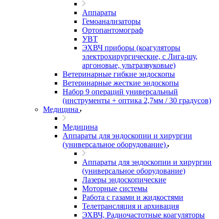
Аппараты
Гемоанализаторы
Ортопантомограф
УВТ
ЭХВЧ приборы (коагуляторы
электрохирургические, с Лига-шу,
аргоновые, ультразвуковые)
Ветеринарные гибкие эндоскопы
Ветеринарные жесткие эндоскопы
Набор 9 операций универсальный
(инструменты + оптика 2,7мм / 30 градусов)
Медицина
Медицина
Аппараты для эндоскопии и хирургии
(универсальное оборудование)
Аппараты для эндоскопии и хирургии
(универсальное оборудование)
Лазеры эндоскопические
Моторные системы
Работа с газами и жидкостями
Телетрансляция и архивация
ЭХВЧ, Радиочастотные коагуляторы