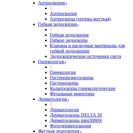
Артроскопия
Артроскопия
Артроскопы (оптика жесткая)
Гибкая эндоскопия
Гибкая эндоскопия
Гибкие эндоскопы
Клапана и расходные материалы для
гибкой эндоскопии
Эндоскопические источники света
Гинекология
Гинекология
Гистерорезектоскопы
Гистероскопы
Кольпоскопы гинекологические
Фетальные мониторы
Дерматология
Дерматология
Дерматоскопы DELTA 20
Дерматоскопы mini3000®
Фотодерматоскопия
Жесткая эндоскопия