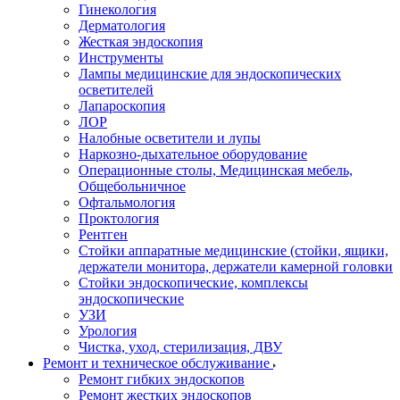
Гинекология
Дерматология
Жесткая эндоскопия
Инструменты
Лампы медицинские для эндоскопических
осветителей
Лапароскопия
ЛОР
Налобные осветители и лупы
Наркозно-дыхательное оборудование
Операционные столы, Медицинская мебель,
Общебольничное
Офтальмология
Проктология
Рентген
Стойки аппаратные медицинские (стойки, ящики,
держатели монитора, держатели камерной головки
Стойки эндоскопические, комплексы
эндоскопические
УЗИ
Урология
Чистка, уход, стерилизация, ДВУ
Ремонт и техническое обслуживание
Ремонт гибких эндоскопов
Ремонт жестких эндоскопов