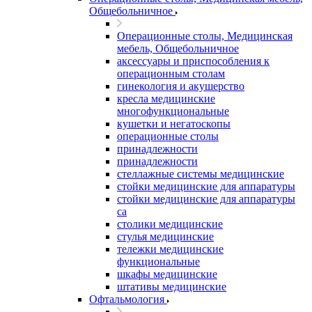
Общебольничное
Операционные столы, Медицинская
мебель, Общебольничное
аксессуары и приспособления к
операционным столам
гинекология и акушерство
кресла медицинские
многофункциональные
кушетки и негатоскопы
операционные столы
принадлежности
принадлежности
стеллажные системы медицинские
стойки медицинские для аппаратуры
стойки медицинские для аппаратуры
са
столики медицинские
стулья медицинские
тележки медицинские
функциональные
шкафы медицинские
штативы медицинские
Офтальмология