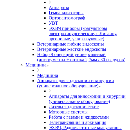
Аппараты
Гемоанализаторы
Ортопантомограф
УВТ
ЭХВЧ приборы (коагуляторы
электрохирургические, с Лига-шу,
аргоновые, ультразвуковые)
Ветеринарные гибкие эндоскопы
Ветеринарные жесткие эндоскопы
Набор 9 операций универсальный
(инструменты + оптика 2,7мм / 30 градусов)
Медицина
Медицина
Аппараты для эндоскопии и хирургии
(универсальное оборудование)
Аппараты для эндоскопии и хирургии
(универсальное оборудование)
Лазеры эндоскопические
Моторные системы
Работа с газами и жидкостями
Телетрансляция и архивация
ЭХВЧ, Радиочастотные коагуляторы