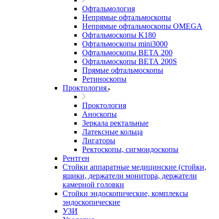
Офтальмология
Непрямые офтальмоскопы
Непрямые офтальмоскопы OMEGA
Офтальмоскопы K180
Офтальмоскопы mini3000
Офтальмоскопы ВЕТА 200
Офтальмоскопы ВЕТА 200S
Прямые офтальмоскопы
Ретиноскопы
Проктология
Проктология
Аноскопы
Зеркала ректальные
Латексные кольца
Лигаторы
Ректоскопы, сигмоидоскопы
Рентген
Стойки аппаратные медицинские (стойки,
ящики, держатели монитора, держатели
камерной головки
Стойки эндоскопические, комплексы
эндоскопические
УЗИ