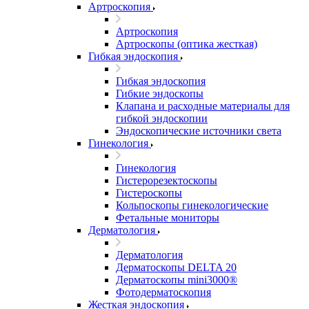
Артроскопия
Артроскопия
Артроскопы (оптика жесткая)
Гибкая эндоскопия
Гибкая эндоскопия
Гибкие эндоскопы
Клапана и расходные материалы для
гибкой эндоскопии
Эндоскопические источники света
Гинекология
Гинекология
Гистерорезектоскопы
Гистероскопы
Кольпоскопы гинекологические
Фетальные мониторы
Дерматология
Дерматология
Дерматоскопы DELTA 20
Дерматоскопы mini3000®
Фотодерматоскопия
Жесткая эндоскопия