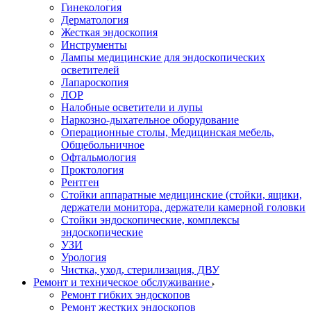
Гинекология
Дерматология
Жесткая эндоскопия
Инструменты
Лампы медицинские для эндоскопических
осветителей
Лапароскопия
ЛОР
Налобные осветители и лупы
Наркозно-дыхательное оборудование
Операционные столы, Медицинская мебель,
Общебольничное
Офтальмология
Проктология
Рентген
Стойки аппаратные медицинские (стойки, ящики,
держатели монитора, держатели камерной головки
Стойки эндоскопические, комплексы
эндоскопические
УЗИ
Урология
Чистка, уход, стерилизация, ДВУ
Ремонт и техническое обслуживание
Ремонт гибких эндоскопов
Ремонт жестких эндоскопов