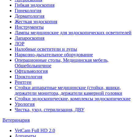
Гибкая эндоскопия
Гинекология
Дерматология
Жесткая эндоскопия
Инструменты
Лампы медицинские для эндоскопических осветителей
Лапароскопия
ЛОР
Налобные осветители и лупы
Наркозно-дыхательное оборудование
Операционные столы, Медицинская мебель,
Общебольничное
Офтальмология
Проктология
Рентген
Стойки аппаратные медицинские (стойки, ящики,
держатели монитора, держатели камерной головки
Стойки эндоскопические, комплексы эндоскопические
Урология
Чистка, уход, стерилизация, ДВУ
Ветеринария
VetCam Full HD 2.0
Аппараты