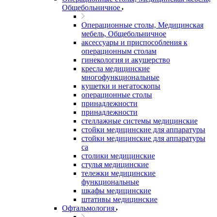
Общебольничное
Операционные столы, Медицинская
мебель, Общебольничное
аксессуары и приспособления к
операционным столам
гинекология и акушерство
кресла медицинские
многофункциональные
кушетки и негатоскопы
операционные столы
принадлежности
принадлежности
стеллажные системы медицинские
стойки медицинские для аппаратуры
стойки медицинские для аппаратуры
са
столики медицинские
стулья медицинские
тележки медицинские
функциональные
шкафы медицинские
штативы медицинские
Офтальмология