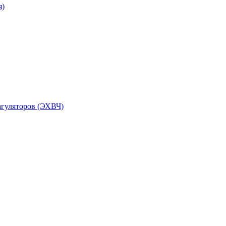
я)
агуляторов (ЭХВЧ)