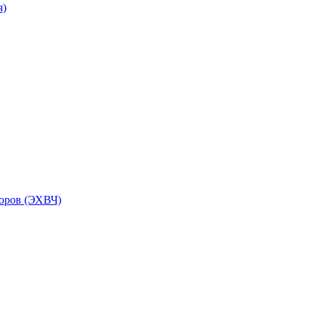
я)
торов (ЭХВЧ)