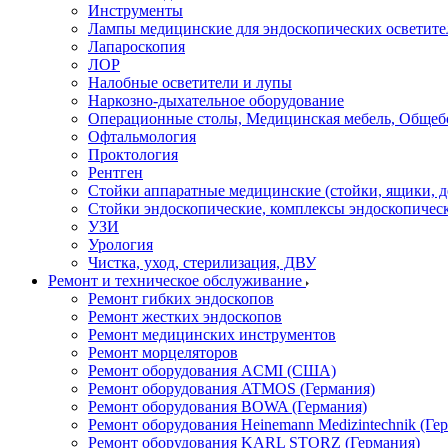
Инструменты
Лампы медицинские для эндоскопических осветите
Лапароскопия
ЛОР
Налобные осветители и лупы
Наркозно-дыхательное оборудование
Операционные столы, Медицинская мебель, Общеб
Офтальмология
Проктология
Рентген
Стойки аппаратные медицинские (стойки, ящики, д
Стойки эндоскопические, комплексы эндоскопичес
УЗИ
Урология
Чистка, уход, стерилизация, ДВУ
Ремонт и техническое обслуживание
Ремонт гибких эндоскопов
Ремонт жестких эндоскопов
Ремонт медицинских инструментов
Ремонт морцеляторов
Ремонт оборудования ACMI (США)
Ремонт оборудования ATMOS (Германия)
Ремонт оборудования BOWA (Германия)
Ремонт оборудования Heinemann Medizintechnik (Ге
Ремонт оборудования KARL STORZ (Германия)