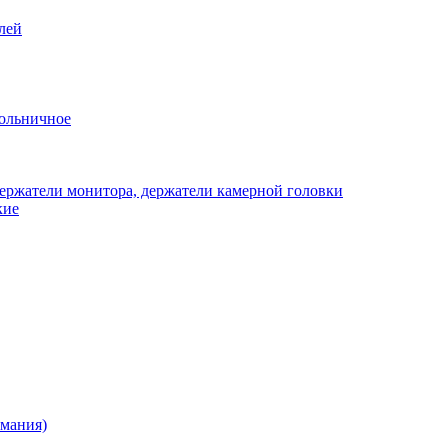
лей
ольничное
ержатели монитора, держатели камерной головки
кие
рмания)