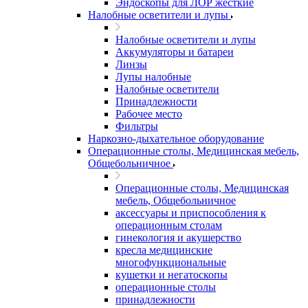
Эндоскопы для ЛОР жесткие
Налобные осветители и лупы
Налобные осветители и лупы
Аккумуляторы и батареи
Линзы
Лупы налобные
Налобные осветители
Принадлежности
Рабочее место
Фильтры
Наркозно-дыхательное оборудование
Операционные столы, Медицинская мебель,
Общебольничное
Операционные столы, Медицинская
мебель, Общебольничное
аксессуары и приспособления к
операционным столам
гинекология и акушерство
кресла медицинские
многофункциональные
кушетки и негатоскопы
операционные столы
принадлежности