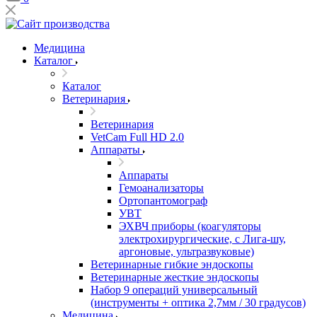
Медицина
Каталог
Каталог
Ветеринария
Ветеринария
VetCam Full HD 2.0
Аппараты
Аппараты
Гемоанализаторы
Ортопантомограф
УВТ
ЭХВЧ приборы (коагуляторы
электрохирургические, с Лига-шу,
аргоновые, ультразвуковые)
Ветеринарные гибкие эндоскопы
Ветеринарные жесткие эндоскопы
Набор 9 операций универсальный
(инструменты + оптика 2,7мм / 30 градусов)
Медицина