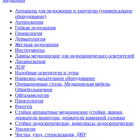
Медицина
Аппараты для эндоскопии и хирургии (универсальное
оборудование)
Артроскопия
Гибкая эндоскопия
Гинекология
Дерматология
Жесткая эндоскопия
Инструменты
Лампы медицинские для эндоскопических осветителей
Лапароскопия
ЛОР
Налобные осветители и лупы
Наркозно-дыхательное оборудование
Операционные столы, Медицинская мебель,
Общебольничное
Офтальмология
Проктология
Рентген
Стойки аппаратные медицинские (стойки, ящики,
держатели монитора, держатели камерной головки
Стойки эндоскопические, комплексы эндоскопические
Урология
Чистка, уход, стерилизация, ДВУ