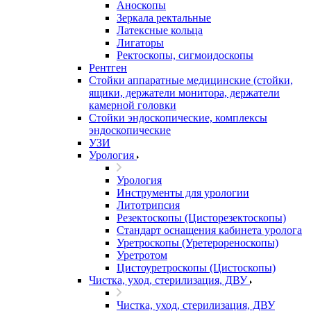
Аноскопы
Зеркала ректальные
Латексные кольца
Лигаторы
Ректоскопы, сигмоидоскопы
Рентген
Стойки аппаратные медицинские (стойки,
ящики, держатели монитора, держатели
камерной головки
Стойки эндоскопические, комплексы
эндоскопические
УЗИ
Урология
Урология
Инструменты для урологии
Литотрипсия
Резектоскопы (Цисторезектоскопы)
Стандарт оснащения кабинета уролога
Уретроскопы (Уретерореноскопы)
Уретротом
Цистоуретроскопы (Цистоскопы)
Чистка, уход, стерилизация, ДВУ
Чистка, уход, стерилизация, ДВУ