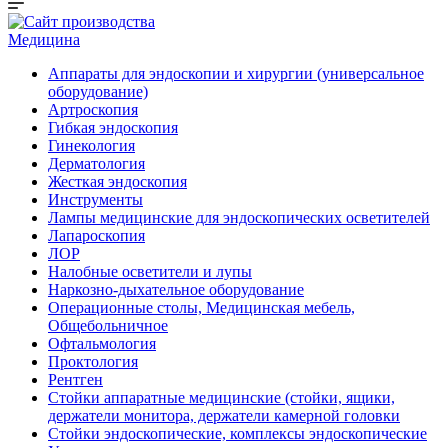
Медицина
Аппараты для эндоскопии и хирургии (универсальное
оборудование)
Артроскопия
Гибкая эндоскопия
Гинекология
Дерматология
Жесткая эндоскопия
Инструменты
Лампы медицинские для эндоскопических осветителей
Лапароскопия
ЛОР
Налобные осветители и лупы
Наркозно-дыхательное оборудование
Операционные столы, Медицинская мебель,
Общебольничное
Офтальмология
Проктология
Рентген
Стойки аппаратные медицинские (стойки, ящики,
держатели монитора, держатели камерной головки
Стойки эндоскопические, комплексы эндоскопические