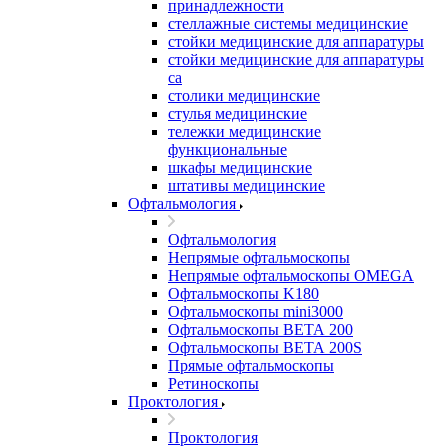
принадлежности
стеллажные системы медицинские
стойки медицинские для аппаратуры
стойки медицинские для аппаратуры
са
столики медицинские
стулья медицинские
тележки медицинские
функциональные
шкафы медицинские
штативы медицинские
Офтальмология
Офтальмология
Непрямые офтальмоскопы
Непрямые офтальмоскопы OMEGA
Офтальмоскопы K180
Офтальмоскопы mini3000
Офтальмоскопы ВЕТА 200
Офтальмоскопы ВЕТА 200S
Прямые офтальмоскопы
Ретиноскопы
Проктология
Проктология