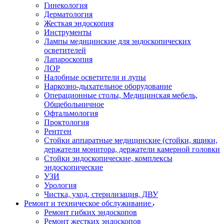
Гинекология
Дерматология
Жесткая эндоскопия
Инструменты
Лампы медицинские для эндоскопических
осветителей
Лапароскопия
ЛОР
Налобные осветители и лупы
Наркозно-дыхательное оборудование
Операционные столы, Медицинская мебель,
Общебольничное
Офтальмология
Проктология
Рентген
Стойки аппаратные медицинские (стойки, ящики,
держатели монитора, держатели камерной головки
Стойки эндоскопические, комплексы
эндоскопические
УЗИ
Урология
Чистка, уход, стерилизация, ДВУ
Ремонт и техническое обслуживание
Ремонт гибких эндоскопов
Ремонт жестких эндоскопов