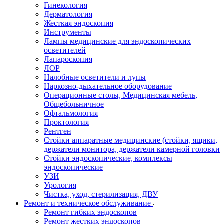
Гинекология
Дерматология
Жесткая эндоскопия
Инструменты
Лампы медицинские для эндоскопических
осветителей
Лапароскопия
ЛОР
Налобные осветители и лупы
Наркозно-дыхательное оборудование
Операционные столы, Медицинская мебель,
Общебольничное
Офтальмология
Проктология
Рентген
Стойки аппаратные медицинские (стойки, ящики,
держатели монитора, держатели камерной головки
Стойки эндоскопические, комплексы
эндоскопические
УЗИ
Урология
Чистка, уход, стерилизация, ДВУ
Ремонт и техническое обслуживание
Ремонт гибких эндоскопов
Ремонт жестких эндоскопов