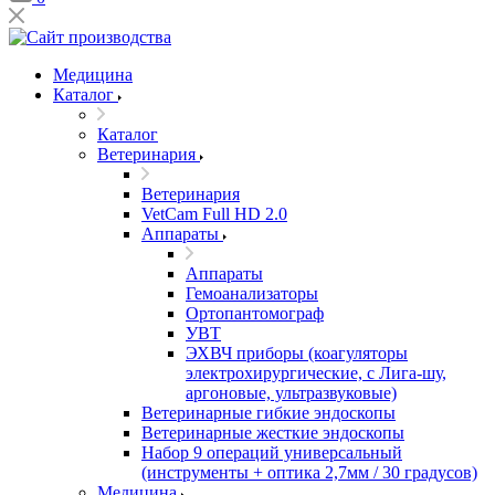
Медицина
Каталог
Каталог
Ветеринария
Ветеринария
VetCam Full HD 2.0
Аппараты
Аппараты
Гемоанализаторы
Ортопантомограф
УВТ
ЭХВЧ приборы (коагуляторы
электрохирургические, с Лига-шу,
аргоновые, ультразвуковые)
Ветеринарные гибкие эндоскопы
Ветеринарные жесткие эндоскопы
Набор 9 операций универсальный
(инструменты + оптика 2,7мм / 30 градусов)
Медицина