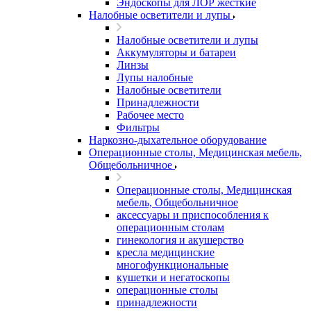
Эндоскопы для ЛОР жесткие
Налобные осветители и лупы
Налобные осветители и лупы
Аккумуляторы и батареи
Линзы
Лупы налобные
Налобные осветители
Принадлежности
Рабочее место
Фильтры
Наркозно-дыхательное оборудование
Операционные столы, Медицинская мебель,
Общебольничное
Операционные столы, Медицинская
мебель, Общебольничное
аксессуары и приспособления к
операционным столам
гинекология и акушерство
кресла медицинские
многофункциональные
кушетки и негатоскопы
операционные столы
принадлежности