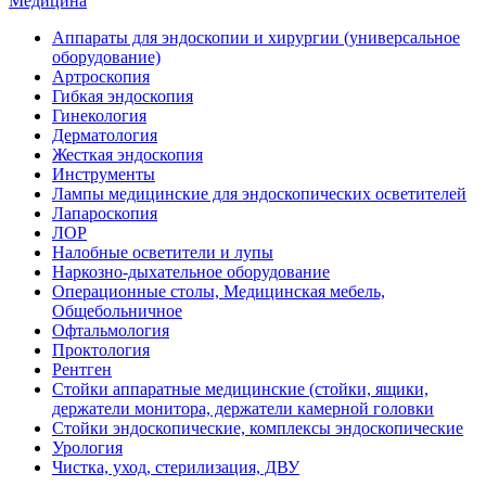
Медицина
Аппараты для эндоскопии и хирургии (универсальное
оборудование)
Артроскопия
Гибкая эндоскопия
Гинекология
Дерматология
Жесткая эндоскопия
Инструменты
Лампы медицинские для эндоскопических осветителей
Лапароскопия
ЛОР
Налобные осветители и лупы
Наркозно-дыхательное оборудование
Операционные столы, Медицинская мебель,
Общебольничное
Офтальмология
Проктология
Рентген
Стойки аппаратные медицинские (стойки, ящики,
держатели монитора, держатели камерной головки
Стойки эндоскопические, комплексы эндоскопические
Урология
Чистка, уход, стерилизация, ДВУ