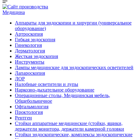
Медицина
Аппараты для эндоскопии и хирургии (универсальное
оборудование)
Артроскопия
Гибкая эндоскопия
Гинекология
Дерматология
Жесткая эндоскопия
Инструменты
Лампы медицинские для эндоскопических осветителей
Лапароскопия
ЛОР
Налобные осветители и лупы
Наркозно-дыхательное оборудование
Операционные столы, Медицинская мебель,
Общебольничное
Офтальмология
Проктология
Рентген
Стойки аппаратные медицинские (стойки, ящики,
держатели монитора, держатели камерной головки
Стойки эндоскопические, комплексы эндоскопические