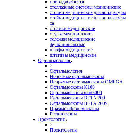
принадлежности
стеллажные системы медицинские
стойки медицинские для аппаратуры
стойки медицинские для аппаратуры
са
столики медицинские
стулья медицинские
тележки медицинские
функциональные
шкафы медицинские
штативы медицинские
Офтальмология
Офтальмология
Непрямые офтальмоскопы
Непрямые офтальмоскопы OMEGA
Офтальмоскопы K180
Офтальмоскопы mini3000
Офтальмоскопы ВЕТА 200
Офтальмоскопы ВЕТА 200S
Прямые офтальмоскопы
Ретиноскопы
Проктология
Проктология