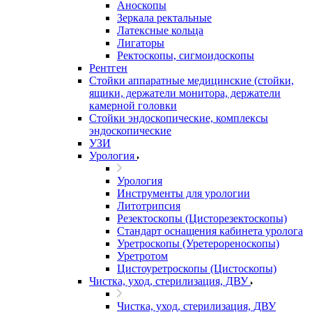
Аноскопы
Зеркала ректальные
Латексные кольца
Лигаторы
Ректоскопы, сигмоидоскопы
Рентген
Стойки аппаратные медицинские (стойки,
ящики, держатели монитора, держатели
камерной головки
Стойки эндоскопические, комплексы
эндоскопические
УЗИ
Урология
Урология
Инструменты для урологии
Литотрипсия
Резектоскопы (Цисторезектоскопы)
Стандарт оснащения кабинета уролога
Уретроскопы (Уретерореноскопы)
Уретротом
Цистоуретроскопы (Цистоскопы)
Чистка, уход, стерилизация, ДВУ
Чистка, уход, стерилизация, ДВУ