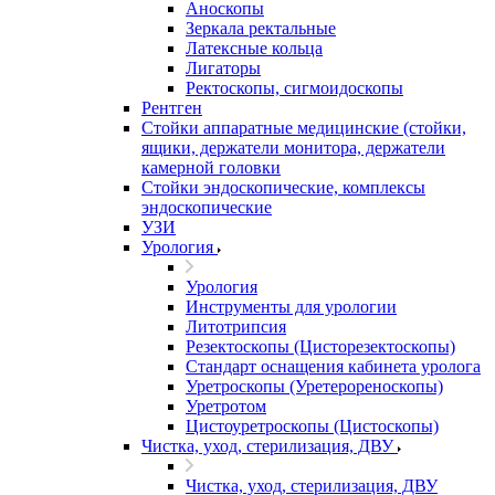
Аноскопы
Зеркала ректальные
Латексные кольца
Лигаторы
Ректоскопы, сигмоидоскопы
Рентген
Стойки аппаратные медицинские (стойки,
ящики, держатели монитора, держатели
камерной головки
Стойки эндоскопические, комплексы
эндоскопические
УЗИ
Урология
Урология
Инструменты для урологии
Литотрипсия
Резектоскопы (Цисторезектоскопы)
Стандарт оснащения кабинета уролога
Уретроскопы (Уретерореноскопы)
Уретротом
Цистоуретроскопы (Цистоскопы)
Чистка, уход, стерилизация, ДВУ
Чистка, уход, стерилизация, ДВУ