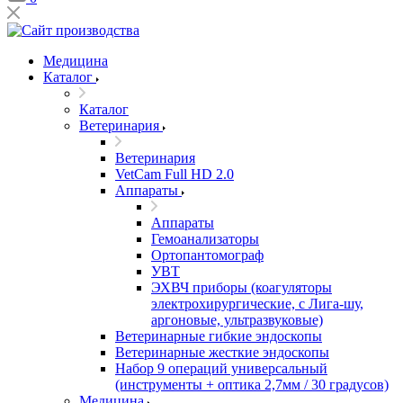
Медицина
Каталог
Каталог
Ветеринария
Ветеринария
VetCam Full HD 2.0
Аппараты
Аппараты
Гемоанализаторы
Ортопантомограф
УВТ
ЭХВЧ приборы (коагуляторы
электрохирургические, с Лига-шу,
аргоновые, ультразвуковые)
Ветеринарные гибкие эндоскопы
Ветеринарные жесткие эндоскопы
Набор 9 операций универсальный
(инструменты + оптика 2,7мм / 30 градусов)
Медицина