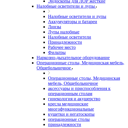
Эндоскопы для ЛОР жесткие
Налобные осветители и лупы
Налобные осветители и лупы
Аккумуляторы и батареи
Линзы
Лупы налобные
Налобные осветители
Принадлежности
Рабочее место
Фильтры
Наркозно-дыхательное оборудование
Операционные столы, Медицинская мебель,
Общебольничное
Операционные столы, Медицинская
мебель, Общебольничное
аксессуары и приспособления к
операционным столам
гинекология и акушерство
кресла медицинские
многофункциональные
кушетки и негатоскопы
операционные столы
принадлежности