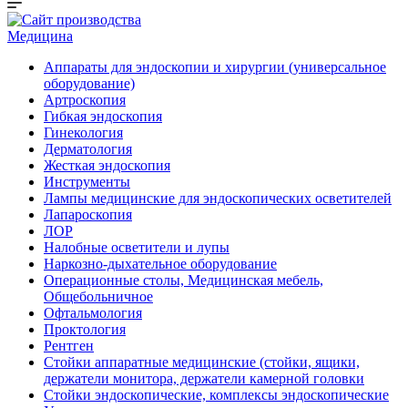
Медицина
Аппараты для эндоскопии и хирургии (универсальное
оборудование)
Артроскопия
Гибкая эндоскопия
Гинекология
Дерматология
Жесткая эндоскопия
Инструменты
Лампы медицинские для эндоскопических осветителей
Лапароскопия
ЛОР
Налобные осветители и лупы
Наркозно-дыхательное оборудование
Операционные столы, Медицинская мебель,
Общебольничное
Офтальмология
Проктология
Рентген
Стойки аппаратные медицинские (стойки, ящики,
держатели монитора, держатели камерной головки
Стойки эндоскопические, комплексы эндоскопические