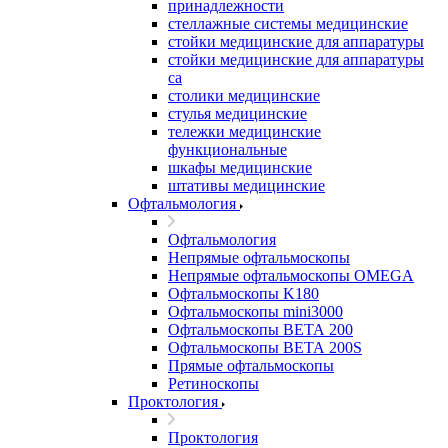
принадлежности
стеллажные системы медицинские
стойки медицинские для аппаратуры
стойки медицинские для аппаратуры
са
столики медицинские
стулья медицинские
тележки медицинские
функциональные
шкафы медицинские
штативы медицинские
Офтальмология
Офтальмология
Непрямые офтальмоскопы
Непрямые офтальмоскопы OMEGA
Офтальмоскопы K180
Офтальмоскопы mini3000
Офтальмоскопы ВЕТА 200
Офтальмоскопы ВЕТА 200S
Прямые офтальмоскопы
Ретиноскопы
Проктология
Проктология