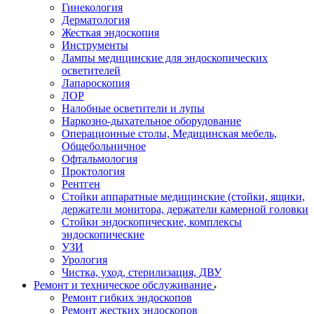
Гинекология
Дерматология
Жесткая эндоскопия
Инструменты
Лампы медицинские для эндоскопических
осветителей
Лапароскопия
ЛОР
Налобные осветители и лупы
Наркозно-дыхательное оборудование
Операционные столы, Медицинская мебель,
Общебольничное
Офтальмология
Проктология
Рентген
Стойки аппаратные медицинские (стойки, ящики,
держатели монитора, держатели камерной головки
Стойки эндоскопические, комплексы
эндоскопические
УЗИ
Урология
Чистка, уход, стерилизация, ДВУ
Ремонт и техническое обслуживание
Ремонт гибких эндоскопов
Ремонт жестких эндоскопов