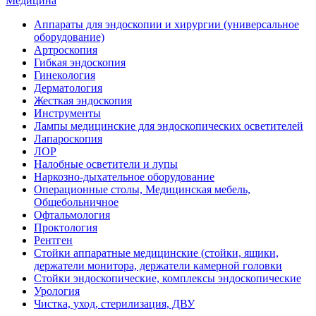
Медицина
Аппараты для эндоскопии и хирургии (универсальное
оборудование)
Артроскопия
Гибкая эндоскопия
Гинекология
Дерматология
Жесткая эндоскопия
Инструменты
Лампы медицинские для эндоскопических осветителей
Лапароскопия
ЛОР
Налобные осветители и лупы
Наркозно-дыхательное оборудование
Операционные столы, Медицинская мебель,
Общебольничное
Офтальмология
Проктология
Рентген
Стойки аппаратные медицинские (стойки, ящики,
держатели монитора, держатели камерной головки
Стойки эндоскопические, комплексы эндоскопические
Урология
Чистка, уход, стерилизация, ДВУ