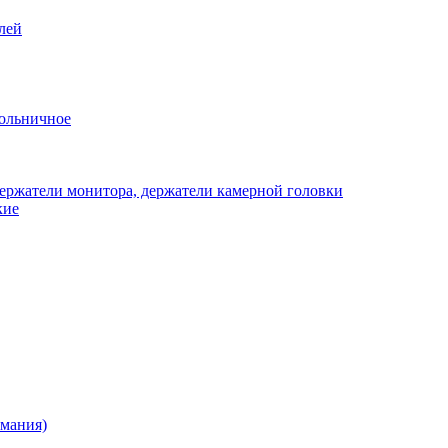
лей
ольничное
ержатели монитора, держатели камерной головки
кие
рмания)