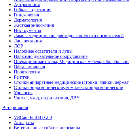
Артроскопия
Гибкая эндоскопия
Гинекология
Дерматология
Жесткая эндоскопия
Инструменты
Лампы медицинские для эндоскопических осветителей
Лапароскопия
ЛОР
Налобные осветители и лупы
Наркозно-дыхательное оборудование
Операционные столы, Медицинская мебель, Общебольни
Офтальмология
Проктология
Рентген
Стойки аппаратные медицинские (стойки, ящики, держат
Стойки эндоскопические, комплексы эндоскопические
Урология
Чистка, уход, стерилизация, ДВУ
Ветеринария
VetCam Full HD 2.0
Аппараты
Ветеринарные гибкие эндоскопы