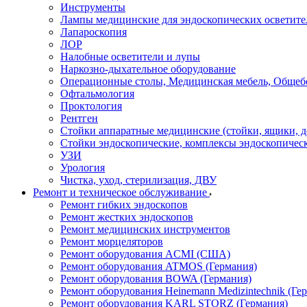
Инструменты
Лампы медицинские для эндоскопических осветите
Лапароскопия
ЛОР
Налобные осветители и лупы
Наркозно-дыхательное оборудование
Операционные столы, Медицинская мебель, Общеб
Офтальмология
Проктология
Рентген
Стойки аппаратные медицинские (стойки, ящики, д
Стойки эндоскопические, комплексы эндоскопичес
УЗИ
Урология
Чистка, уход, стерилизация, ДВУ
Ремонт и техническое обслуживание
Ремонт гибких эндоскопов
Ремонт жестких эндоскопов
Ремонт медицинских инструментов
Ремонт морцеляторов
Ремонт оборудования ACMI (США)
Ремонт оборудования ATMOS (Германия)
Ремонт оборудования BOWA (Германия)
Ремонт оборудования Heinemann Medizintechnik (Ге
Ремонт оборудования KARL STORZ (Германия)