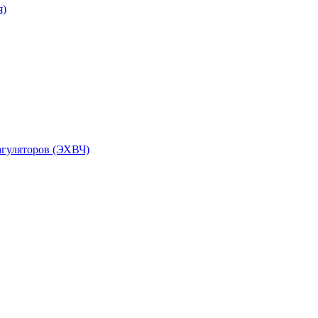
я)
агуляторов (ЭХВЧ)