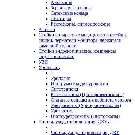
Аноскопы
Зеркала ректальные
Латексные кольца
Лигаторы
Ректоскопы, сигмоидоскопы
Рентген
Стойки аппаратные медицинские (стойки,
ящики, держатели монитора, держатели
камерной головки
Стойки эндоскопические, комплексы
эндоскопические
УЗИ
Урология
Урология
Инструменты для урологии
Литотрипсия
Резектоскопы (Цисторезектоскопы)
Стандарт оснащения кабинета уролога
Уретроскопы (Уретерореноскопы)
Уретротом
Цистоуретроскопы (Цистоскопы)
Чистка, уход, стерилизация, ДВУ
Чистка, уход, стерилизация, ДВУ