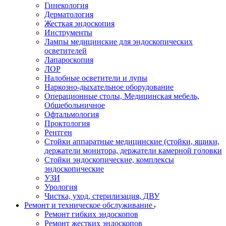
Гинекология
Дерматология
Жесткая эндоскопия
Инструменты
Лампы медицинские для эндоскопических
осветителей
Лапароскопия
ЛОР
Налобные осветители и лупы
Наркозно-дыхательное оборудование
Операционные столы, Медицинская мебель,
Общебольничное
Офтальмология
Проктология
Рентген
Стойки аппаратные медицинские (стойки, ящики,
держатели монитора, держатели камерной головки
Стойки эндоскопические, комплексы
эндоскопические
УЗИ
Урология
Чистка, уход, стерилизация, ДВУ
Ремонт и техническое обслуживание
Ремонт гибких эндоскопов
Ремонт жестких эндоскопов