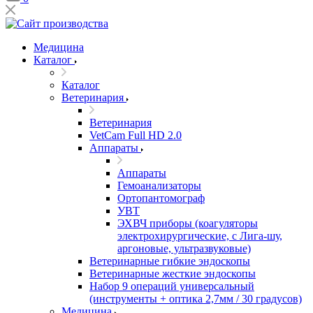
Медицина
Каталог
Каталог
Ветеринария
Ветеринария
VetCam Full HD 2.0
Аппараты
Аппараты
Гемоанализаторы
Ортопантомограф
УВТ
ЭХВЧ приборы (коагуляторы
электрохирургические, с Лига-шу,
аргоновые, ультразвуковые)
Ветеринарные гибкие эндоскопы
Ветеринарные жесткие эндоскопы
Набор 9 операций универсальный
(инструменты + оптика 2,7мм / 30 градусов)
Медицина