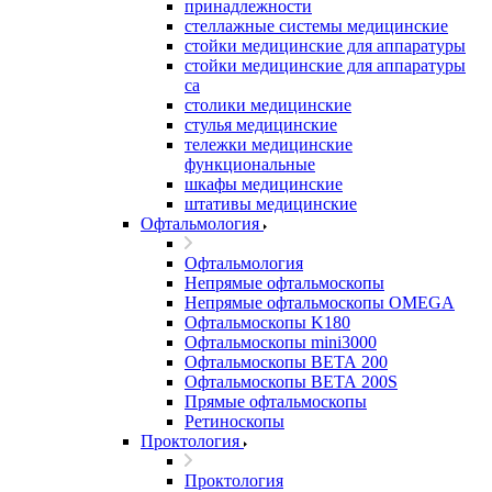
принадлежности
стеллажные системы медицинские
стойки медицинские для аппаратуры
стойки медицинские для аппаратуры
са
столики медицинские
стулья медицинские
тележки медицинские
функциональные
шкафы медицинские
штативы медицинские
Офтальмология
Офтальмология
Непрямые офтальмоскопы
Непрямые офтальмоскопы OMEGA
Офтальмоскопы K180
Офтальмоскопы mini3000
Офтальмоскопы ВЕТА 200
Офтальмоскопы ВЕТА 200S
Прямые офтальмоскопы
Ретиноскопы
Проктология
Проктология