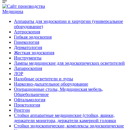
Медицина
Аппараты для эндоскопии и хирургии (универсальное
оборудование)
Артроскопия
Гибкая эндоскопия
Гинекология
Дерматология
Жесткая эндоскопия
Инструменты
Лампы медицинские для эндоскопических осветителей
Лапароскопия
ЛОР
Налобные осветители и лупы
Наркозно-дыхательное оборудование
Операционные столы, Медицинская мебель,
Общебольничное
Офтальмология
Проктология
Рентген
Стойки аппаратные медицинские (стойки, ящики,
держатели монитора, держатели камерной головки
Стойки эндоскопические, комплексы эндоскопические