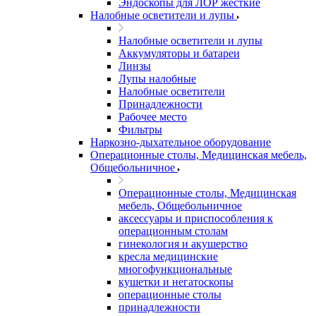
Эндоскопы для ЛОР жесткие
Налобные осветители и лупы
Налобные осветители и лупы
Аккумуляторы и батареи
Линзы
Лупы налобные
Налобные осветители
Принадлежности
Рабочее место
Фильтры
Наркозно-дыхательное оборудование
Операционные столы, Медицинская мебель,
Общебольничное
Операционные столы, Медицинская
мебель, Общебольничное
аксессуары и приспособления к
операционным столам
гинекология и акушерство
кресла медицинские
многофункциональные
кушетки и негатоскопы
операционные столы
принадлежности