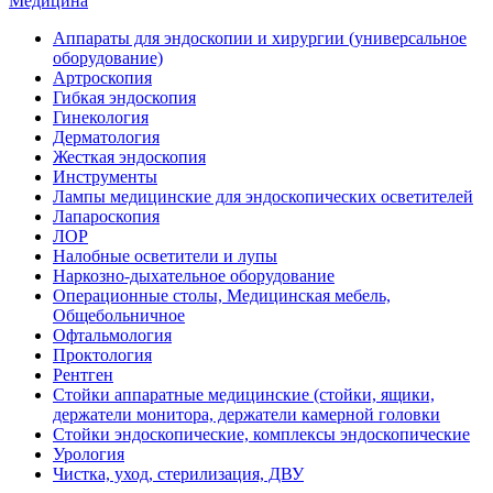
Медицина
Аппараты для эндоскопии и хирургии (универсальное
оборудование)
Артроскопия
Гибкая эндоскопия
Гинекология
Дерматология
Жесткая эндоскопия
Инструменты
Лампы медицинские для эндоскопических осветителей
Лапароскопия
ЛОР
Налобные осветители и лупы
Наркозно-дыхательное оборудование
Операционные столы, Медицинская мебель,
Общебольничное
Офтальмология
Проктология
Рентген
Стойки аппаратные медицинские (стойки, ящики,
держатели монитора, держатели камерной головки
Стойки эндоскопические, комплексы эндоскопические
Урология
Чистка, уход, стерилизация, ДВУ